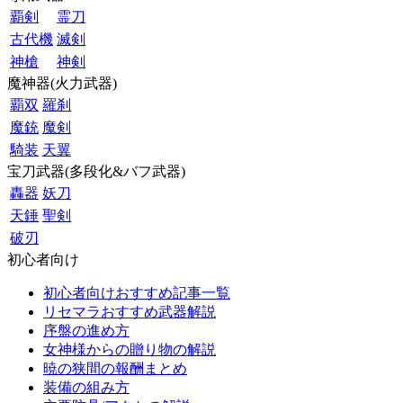
覇剣
霊刀
古代機
滅剣
神槍
神剣
魔神器(火力武器)
覇双
羅刹
魔銃
魔剣
騎装
天翼
宝刀武器(多段化&バフ武器)
轟器
妖刀
天錘
聖剣
破刃
初心者向け
初心者向けおすすめ記事一覧
リセマラおすすめ武器解説
序盤の進め方
女神様からの贈り物の解説
暁の狭間の報酬まとめ
装備の組み方