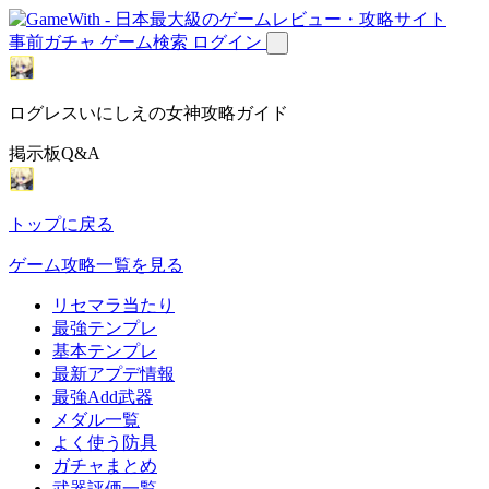
事前ガチャ
ゲーム検索
ログイン
ログレスいにしえの女神攻略ガイド
掲示板Q&A
トップに戻る
ゲーム攻略一覧を見る
リセマラ当たり
最強テンプレ
基本テンプレ
最新アプデ情報
最強Add武器
メダル一覧
よく使う防具
ガチャまとめ
武器評価一覧