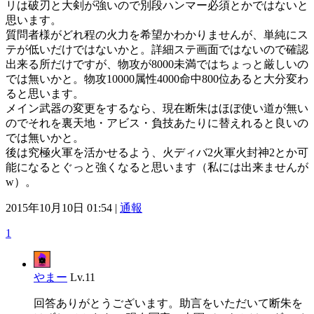
リは破刃と大剣が強いので別段ハンマー必須とかではないと
思います。
質問者様がどれ程の火力を希望かわかりませんが、単純にス
テが低いだけではないかと。詳細ステ画面ではないので確認
出来る所だけですが、物攻が8000未満ではちょっと厳しいの
では無いかと。物攻10000属性4000命中800位あると大分変わ
ると思います。
メイン武器の変更をするなら、現在断朱はほぼ使い道が無い
のでそれを裏天地・アビス・負技あたりに替えれると良いの
では無いかと。
後は究極火軍を活かせるよう、火ディバ2火軍火封神2とか可
能になるとぐっと強くなると思います（私には出来ませんが
w）。
2015年10月10日 01:54 |
通報
1
やまー
Lv.11
回答ありがとうございます。助言をいただいて断朱を