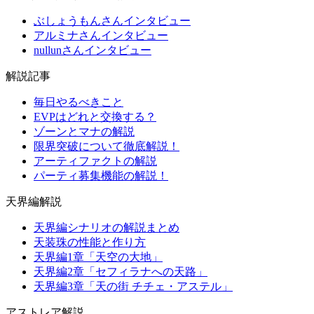
ぶしょうもんさんインタビュー
アルミナさんインタビュー
nullunさんインタビュー
解説記事
毎日やるべきこと
EVPはどれと交換する？
ゾーンとマナの解説
限界突破について徹底解説！
アーティファクトの解説
パーティ募集機能の解説！
天界編解説
天界編シナリオの解説まとめ
天装珠の性能と作り方
天界編1章「天空の大地」
天界編2章「セフィラナへの天路」
天界編3章「天の街 チチェ・アステル」
アストレア解説