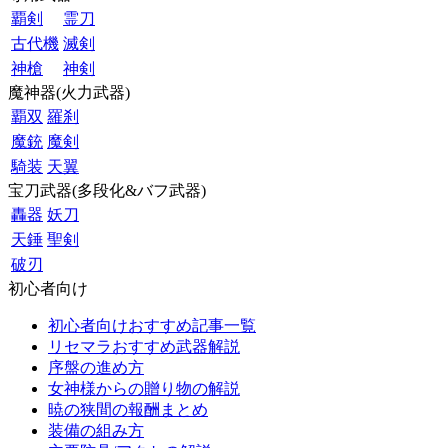
覇剣
霊刀
古代機
滅剣
神槍
神剣
魔神器(火力武器)
覇双
羅刹
魔銃
魔剣
騎装
天翼
宝刀武器(多段化&バフ武器)
轟器
妖刀
天錘
聖剣
破刃
初心者向け
初心者向けおすすめ記事一覧
リセマラおすすめ武器解説
序盤の進め方
女神様からの贈り物の解説
暁の狭間の報酬まとめ
装備の組み方