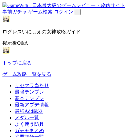
事前ガチャ
ゲーム検索
ログイン
ログレスいにしえの女神攻略ガイド
掲示板Q&A
トップに戻る
ゲーム攻略一覧を見る
リセマラ当たり
最強テンプレ
基本テンプレ
最新アプデ情報
最強Add武器
メダル一覧
よく使う防具
ガチャまとめ
武器評価一覧