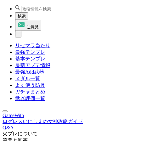
検索
ご意見
リセマラ当たり
最強テンプレ
基本テンプレ
最新アプデ情報
最強Add武器
メダル一覧
よく使う防具
ガチャまとめ
武器評価一覧
GameWith
ログレスいにしえの女神攻略ガイド
Q&A
火ブレについて
質問と回答