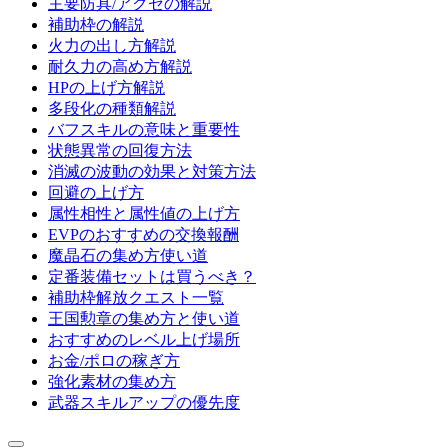
主要防具/アクセの解説
補助枠の解説
火力の出し方解説
耐久力の高め方解説
HPの上げ方解説
多段化の種類解説
バフスキルの意味と重要性
状態異常の回復方法
消滅の波動の効果と対策方法
回避の上げ方
属性相性と属性値の上げ方
EVPのおすすめの交換報酬
魔晶石の集め方使い道
定番装備セットは買うべき？
補助枠解放クエスト一覧
王国勲章の集め方と使い道
おすすめのレベル上げ場所
お金/ポロの稼ぎ方
強化素材の集め方
武器スキルアップの優先度