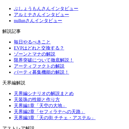
ぶしょうもんさんインタビュー
アルミナさんインタビュー
nullunさんインタビュー
解説記事
毎日やるべきこと
EVPはどれと交換する？
ゾーンとマナの解説
限界突破について徹底解説！
アーティファクトの解説
パーティ募集機能の解説！
天界編解説
天界編シナリオの解説まとめ
天装珠の性能と作り方
天界編1章「天空の大地」
天界編2章「セフィラナへの天路」
天界編3章「天の街 チチェ・アステル」
アストレア解説