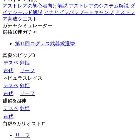
アストレアの初心者向け解説
アストレアのシステム解説
ダ
イナシールド解説
ヒナとビシバシブートキャンプ
アストレ
ア育成クエスト
ガチャシミュレーター
選抜10連ガチャ
第11回ログレス武器総選挙
真夏のビッグ3
デスペ
剣姫
古代
リーフ
ネビュラスレイス
デスペ
剣姫
古代
リーフ
麒麟&四神
デスペ
剣姫
古代
白虎&カリオストロ
リーフ