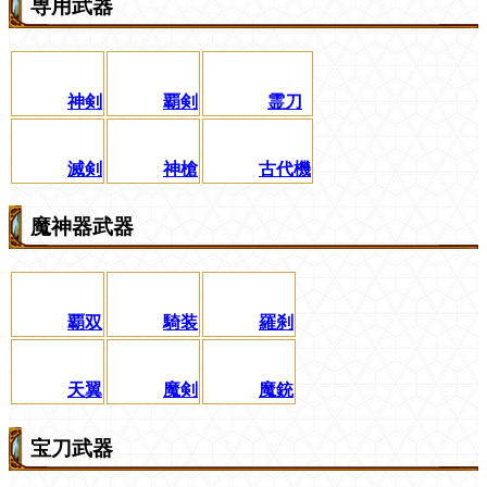
専用武器
神剣
覇剣
霊刀
滅剣
神槍
古代機
魔神器武器
覇双
騎装
羅刹
天翼
魔剣
魔銃
宝刀武器