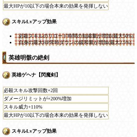
最大HPが10以下の場合本来の効果を発揮しない
スキルLvアップ効果
必殺スキルのリロード時間の短縮量が増加(最大50%)
自身の最大HP常時ダウンの緩和量が増加(最大2.5%)
英雄明骸の絶剣
英雄ゲヘナ【閃魔剣】
必殺スキル攻撃回数+2回
ダメージリミットが+200%増加
スキル威力+110%
最大HPが10以下の場合本来の効果を発揮しない
スキルLvアップ効果