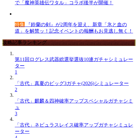
で「魔神英雄伝ワタル」コラボ後半が開催！
特集
『鈴蘭の剣』が2周年を迎え、新章「氷と血の
道」を解禁ッ！記念イベントの報酬もお見逃し無く！
攻略記事ランキング
第11回ログレス武器総選挙選抜10連ガチャシミュレー
ター
1
「古代」真夏のビッグ3ガチャ(2026)シミュレーター
2
「古代」麒麟＆四神確率アップスペシャルガチャシミ
ュ
3
「古代」ネビュラスレイス確率アップガチャシミュレ
ーター
4