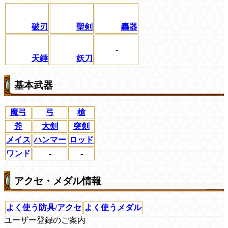
破刃
聖剣
轟器
-
天錘
妖刀
基本武器
魔弓
弓
槍
斧
大剣
突剣
メイス
ハンマー
ロッド
ワンド
-
-
アクセ・メダル情報
よく使う防具/アクセ
よく使うメダル
ユーザー登録のご案内