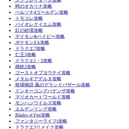
スプラレイダース攻略
時のオカリナ攻略
ペルソナ4ゴールデン攻略
トモコレ攻略
バイオレクイエム攻略
紅の砂漠攻略
デイモン&ベイビー攻略
ポケモンZA攻略
ドラクエ7攻略
仁王3攻略
ドラクエ1・2攻略
桃鉄2攻略
ゴーストオブヨウテイ攻略
メタルギアデルタ攻略
牧場物語 風のグランドバザール攻略
ドンキーコングバナンザ攻略
マリオカートワールド攻略
モンハンワイルズ攻略
エルデンリング攻略
Blades of Fire攻略
ファンタジーライフi攻略
ドラクエ3リメイク攻略