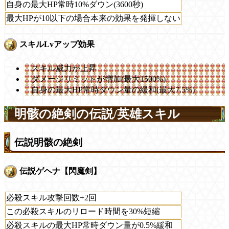
自身の最大HP常時10%ダウン(3600秒)
最大HPが10以下の場合本来の効果を発揮しない
スキルLvアップ効果
スキル威力が上昇
ダメージリミットが増加(最大1500%)
自身の最大HP常時ダウン量の緩和(最大7.5%)
明骸の絶剣の伝説/英雄スキル
伝説明骸の絶剣
伝説ゲヘナ【閃魔剣】
必殺スキル攻撃回数+2回
この必殺スキルのリロード時間を30%短縮
必殺スキルの最大HP常時ダウン量が0.5%緩和