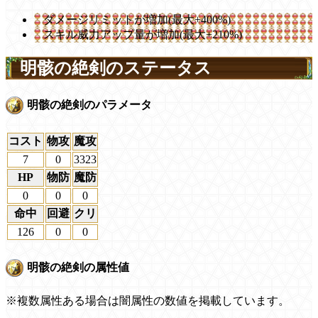
ダメージリミットが増加(最大+400%)
スキル威力アップ量が増加(最大+210%)
明骸の絶剣のステータス
明骸の絶剣のパラメータ
コスト
物攻
魔攻
7
0
3323
HP
物防
魔防
0
0
0
命中
回避
クリ
126
0
0
明骸の絶剣の属性値
※複数属性ある場合は闇属性の数値を掲載しています。