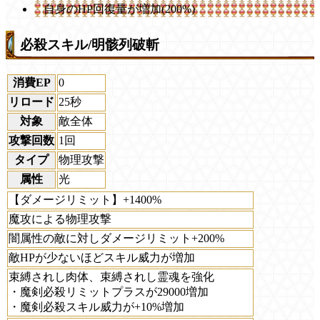
自身のHP回復量が増加(200%)
必殺スキル/明骸列破斬
消費EP
0
リロード
25秒
対象
敵全体
攻撃回数
1回
タイプ
物理攻撃
属性
光
【ダメージリミット】+1400%
魔攻による物理攻撃
闇属性の敵に対しダメージリミット+200%
敵HPが少ないほどスキル威力が増加
束縛されし肉体、束縛されし霊魂を強化
・魔剣必殺リミットプラスが29000増加
・魔剣必殺スキル威力が+10%増加