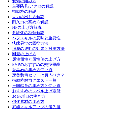
装備の組み方
主要防具/アクセの解説
補助枠の解説
火力の出し方解説
耐久力の高め方解説
HPの上げ方解説
多段化の種類解説
バフスキルの意味と重要性
状態異常の回復方法
消滅の波動の効果と対策方法
回避の上げ方
属性相性と属性値の上げ方
EVPのおすすめの交換報酬
魔晶石の集め方使い道
定番装備セットは買うべき？
補助枠解放クエスト一覧
王国勲章の集め方と使い道
おすすめのレベル上げ場所
お金/ポロの稼ぎ方
強化素材の集め方
武器スキルアップの優先度