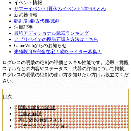
イベント情報
サマーイベント(夏休みイベント)2026まとめ
新武器情報
覇剣
/
剣姫
/
古代機
/
滅剣
注目記事
最強アディショナル武器ランキング
アプリペイでの魔晶石購入方法はこちら
GameWithからのお知らせ
未経験可&完全在宅！攻略ライター募集！
ログレスの明骸の絶剣の評価とスキル性能です。必殺・覚醒
スキルなどの内容やステータス、武器の評価について掲載。
ログレスの明骸の絶剣の使い方を知りたい方はお役立てくだ
さい。
目次
明骸の絶剣の評価
性能と解説
専用/必殺/覚醒スキル
ステータスとオプション