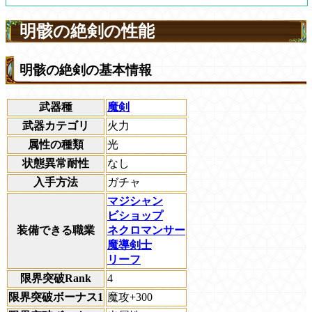
明骸の絶剣の性能
明骸の絶剣の基本情報
武器種
魔剣
武器カテゴリ
火力
属性の種類
光
状態異常耐性
なし
入手方法
ガチャ
マジシャン
ビショップ
装備できる職業
ネクロマンサー
魔導剣士
リーフ
限界突破Rank
4
限界突破ボーナス1
魔攻+300