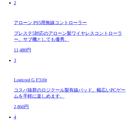
2
アローン PS5用無線コントローラー
プレステ5対応のアローン製ワイヤレスコントローラ
ー。サブ機としても優秀。
11,480円
3
Logicool G F310r
コスパ抜群のロジクール製有線パッド。幅広いPCゲー
ムを手軽に楽しめます。
2,860円
4