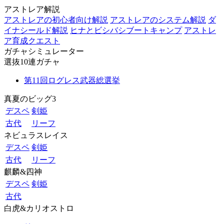
アストレア解説
アストレアの初心者向け解説
アストレアのシステム解説
ダ
イナシールド解説
ヒナとビシバシブートキャンプ
アストレ
ア育成クエスト
ガチャシミュレーター
選抜10連ガチャ
第11回ログレス武器総選挙
真夏のビッグ3
デスペ
剣姫
古代
リーフ
ネビュラスレイス
デスペ
剣姫
古代
リーフ
麒麟&四神
デスペ
剣姫
古代
白虎&カリオストロ