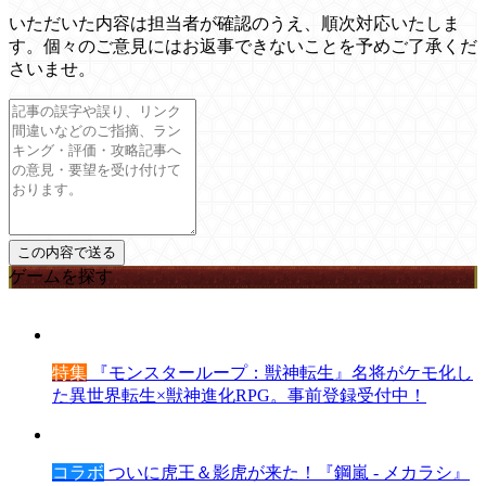
いただいた内容は担当者が確認のうえ、順次対応いたしま
す。個々のご意見にはお返事できないことを予めご了承くだ
さいませ。
ゲームを探す
特集
『モンスターループ：獣神転生』名将がケモ化し
た異世界転生×獣神進化RPG。事前登録受付中！
コラボ
ついに虎王＆影虎が来た！『鋼嵐 - メカラシ』