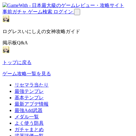
事前ガチャ
ゲーム検索
ログイン
ログレスいにしえの女神攻略ガイド
掲示板Q&A
トップに戻る
ゲーム攻略一覧を見る
リセマラ当たり
最強テンプレ
基本テンプレ
最新アプデ情報
最強Add武器
メダル一覧
よく使う防具
ガチャまとめ
武器評価一覧