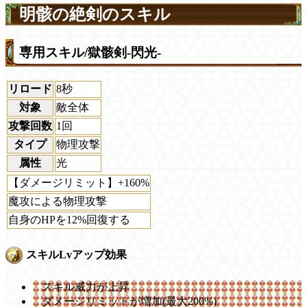
明骸の絶剣のスキル
専用スキル/獄骸剣-閃光-
リロード
8秒
対象
敵全体
攻撃回数
1回
タイプ
物理攻撃
属性
光
【ダメージリミット】+160%
魔攻による物理攻撃
自身のHPを12%回復する
スキルLvアップ効果
スキル威力が上昇
ダメージリミットが増加(最大200%)