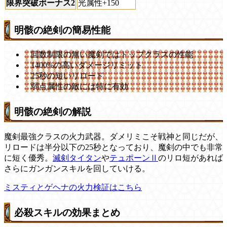
限界突破ボーナス2
光属性+150
明骸の絶剣の簡易性能
回数制限の無い魔剣ではトップクラスの性能
1400%の高いダメージリミット
25秒の短いリロード
弱点属性の敵には特に有効
明骸の絶剣の解説
魔剣最強クラスの火力武器。ダメリミこそ戦神と同じだが、
リロードは半分以下の25秒となっており、魔剣の中でも非常
に短く優秀。
滅剣タイタン
や
テュポーンⅡ
のリロ短があれば
さらにガンガンスキルを回していける。
ミスティとゲヘナの火力検証はこちら
必殺スキルの効果まとめ