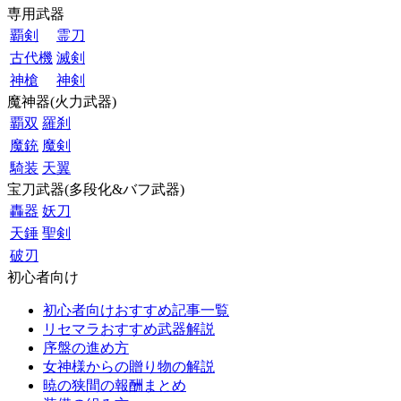
専用武器
覇剣
霊刀
古代機
滅剣
神槍
神剣
魔神器(火力武器)
覇双
羅刹
魔銃
魔剣
騎装
天翼
宝刀武器(多段化&バフ武器)
轟器
妖刀
天錘
聖剣
破刃
初心者向け
初心者向けおすすめ記事一覧
リセマラおすすめ武器解説
序盤の進め方
女神様からの贈り物の解説
暁の狭間の報酬まとめ