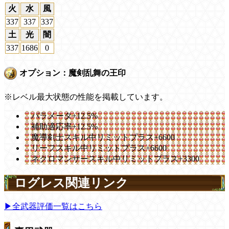
火
水
風
337
337
337
土
光
闇
337
1686
0
オプション：魔剣乱舞の王印
※レベル最大状態の性能を掲載しています。
パラメータ+12.5%
補助適応率+12.5%
魔導剣士スキル中リミットプラス+6600
リーフスキル中リミットプラス+6600
ネクロマンサースキル中リミットプラス+3300
ログレス関連リンク
▶全武器評価一覧はこちら