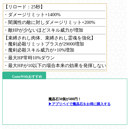
【リロード：25秒】
・ダメージリミット+1400%
・闇属性の敵に対しダメージリミット+200%
・敵HPが少ないほどスキル威力が増加
【束縛されし肉体、束縛されし霊魂を強化】
・魔剣必殺リミットプラスが29000増加
・魔剣必殺スキル威力が+10%増加
・最大HP常時10%ダウン
・最大HPが10以下の場合本来の効果を発揮しない
GameWithおすすめ
魔晶石50個が480円！
▶アプリペイで魔晶石をお得に購入する