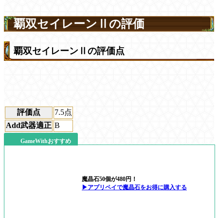
覇双セイレーンⅡの評価
覇双セイレーンⅡの評価点
評価点
7.5
点
Add武器適正
B
GameWithおすすめ
魔晶石50個が480円！
▶アプリペイで魔晶石をお得に購入する