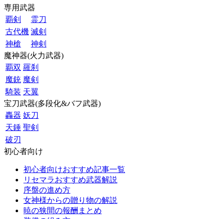
専用武器
覇剣
霊刀
古代機
滅剣
神槍
神剣
魔神器(火力武器)
覇双
羅刹
魔銃
魔剣
騎装
天翼
宝刀武器(多段化&バフ武器)
轟器
妖刀
天錘
聖剣
破刃
初心者向け
初心者向けおすすめ記事一覧
リセマラおすすめ武器解説
序盤の進め方
女神様からの贈り物の解説
暁の狭間の報酬まとめ