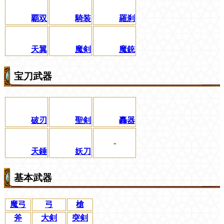
覇双
騎装
羅刹
天翼
魔剣
魔銃
宝刀武器
破刃
聖剣
轟器
-
天錘
妖刀
基本武器
魔弓
弓
槍
斧
大剣
突剣