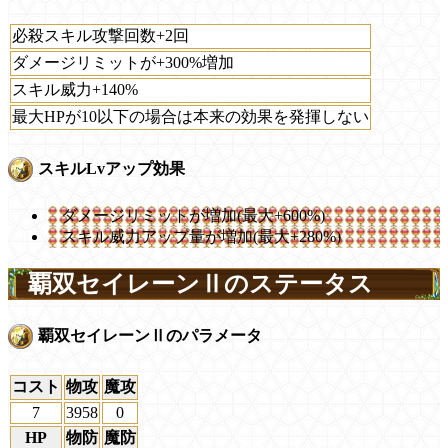
必殺スキル攻撃回数+2回
ダメージリミットが+300%増加
スキル威力+140%
最大HPが10以下の場合は本来の効果を発揮しない
スキルLvアップ効果
ダメージリミットが増加(最大+600%)
スキル威力アップ量が増加(最大+280%)
覇双セイレーンⅡのステータス
覇双セイレーンⅡのパラメータ
コスト
物攻
魔攻
7
3958
0
HP
物防
魔防