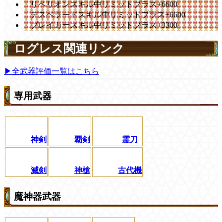
リベリオンスキル中リミットプラス+6600
デスペラードスキル中リミットプラス+6600
ブレイカースキル中リミットプラス+3300
ログレス関連リンク
▶全武器評価一覧はこちら
専用武器
神剣
覇剣
霊刀
滅剣
神槍
古代機
魔神器武器