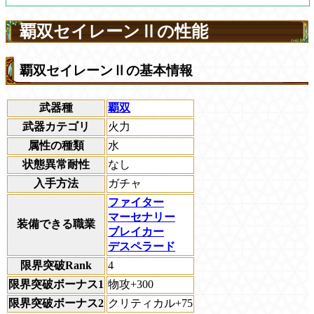
覇双セイレーンⅡの性能
覇双セイレーンⅡの基本情報
武器種
覇双
武器カテゴリ
火力
属性の種類
水
状態異常耐性
なし
入手方法
ガチャ
ファイター
マーセナリー
装備できる職業
ブレイカー
デスペラード
限界突破Rank
4
限界突破ボーナス1
物攻+300
限界突破ボーナス2
クリティカル+75