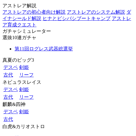
アストレア解説
アストレアの初心者向け解説
アストレアのシステム解説
ダ
イナシールド解説
ヒナとビシバシブートキャンプ
アストレ
ア育成クエスト
ガチャシミュレーター
選抜10連ガチャ
第11回ログレス武器総選挙
真夏のビッグ3
デスペ
剣姫
古代
リーフ
ネビュラスレイス
デスペ
剣姫
古代
リーフ
麒麟&四神
デスペ
剣姫
古代
白虎&カリオストロ