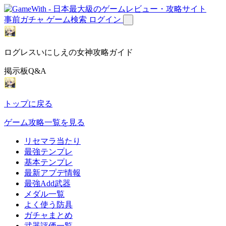
事前ガチャ
ゲーム検索
ログイン
ログレスいにしえの女神攻略ガイド
掲示板Q&A
トップに戻る
ゲーム攻略一覧を見る
リセマラ当たり
最強テンプレ
基本テンプレ
最新アプデ情報
最強Add武器
メダル一覧
よく使う防具
ガチャまとめ
武器評価一覧