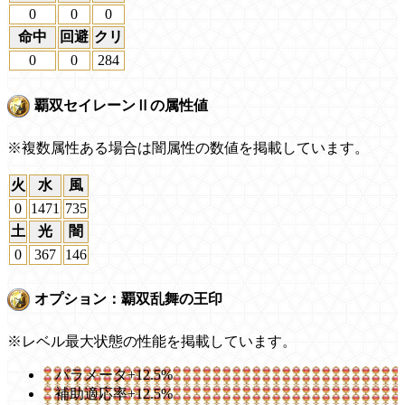
0
0
0
命中
回避
クリ
0
0
284
覇双セイレーンⅡの属性値
※複数属性ある場合は闇属性の数値を掲載しています。
火
水
風
0
1471
735
土
光
闇
0
367
146
オプション：覇双乱舞の王印
※レベル最大状態の性能を掲載しています。
パラメータ+12.5%
補助適応率+12.5%