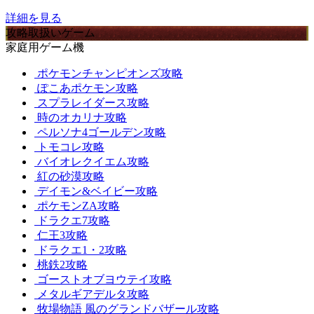
詳細を見る
攻略取扱いゲーム
家庭用ゲーム機
ポケモンチャンピオンズ攻略
ぽこあポケモン攻略
スプラレイダース攻略
時のオカリナ攻略
ペルソナ4ゴールデン攻略
トモコレ攻略
バイオレクイエム攻略
紅の砂漠攻略
デイモン&ベイビー攻略
ポケモンZA攻略
ドラクエ7攻略
仁王3攻略
ドラクエ1・2攻略
桃鉄2攻略
ゴーストオブヨウテイ攻略
メタルギアデルタ攻略
牧場物語 風のグランドバザール攻略