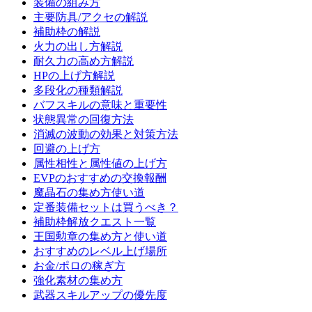
装備の組み方
主要防具/アクセの解説
補助枠の解説
火力の出し方解説
耐久力の高め方解説
HPの上げ方解説
多段化の種類解説
バフスキルの意味と重要性
状態異常の回復方法
消滅の波動の効果と対策方法
回避の上げ方
属性相性と属性値の上げ方
EVPのおすすめの交換報酬
魔晶石の集め方使い道
定番装備セットは買うべき？
補助枠解放クエスト一覧
王国勲章の集め方と使い道
おすすめのレベル上げ場所
お金/ポロの稼ぎ方
強化素材の集め方
武器スキルアップの優先度