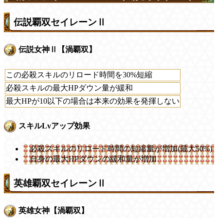
伝説覇双セイレーンⅡ
伝説女神Ⅱ【渦覇双】
この必殺スキルのリロード時間を30%短縮
必殺スキルの最大HPダウン量が緩和
最大HPが10以下の場合は本来の効果を発揮しない
スキルLvアップ効果
必殺スキルのリロード時間の短縮量が増加(最大50%)
自身の最大HPダウンの緩和量が増加
英雄覇双セイレーンⅡ
英雄女神【渦覇双】