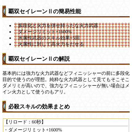
覇双セイレーンⅡの簡易性能
多段化と火力を併せ持ったな火力武器
ダメージリミット+1600%
水属性武器のスキル効果+5回
火属性に対して高火力をだせる
覇双セイレーンⅡの解説
基本的には強力な火力武器などフィニッシャーの前に多段化
目的で使うのが理想。純粋な火力武器として見てもそこそこ
ダメリミが高いので、強力なフィニッシャーが無い場合はメ
イン火力として使うのもアリ。
必殺スキルの効果まとめ
【リロード：60秒】
・ダメージリミット+1600%