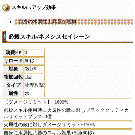
スキルLvアップ効果
自身の水属性上昇量が増加
必殺スキル/ネメシスセイレーン
消費EP
0
リロード
60秒
対象
敵1体
攻撃回数
1回
タイプ
物理攻撃
属性
水
【ダメージリミット】+1600%
必殺スキル使用時に火属性の敵に対しブラッククリティカ
ルリミットプラス20億
火属性の敵に対しダメージリミット+150%
自身に水属性武器のスキル効果+5回(60秒)