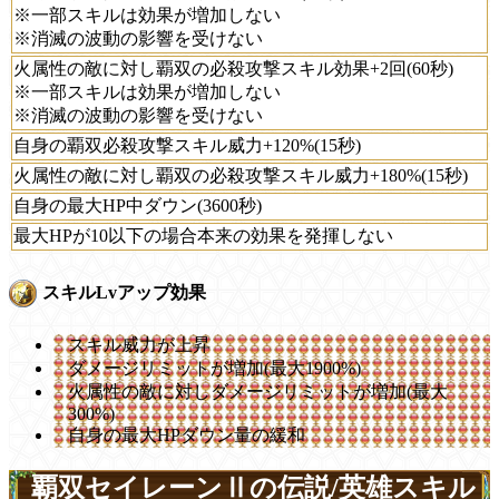
※一部スキルは効果が増加しない
※消滅の波動の影響を受けない
火属性の敵に対し覇双の必殺攻撃スキル効果+2回(60秒)
※一部スキルは効果が増加しない
※消滅の波動の影響を受けない
自身の覇双必殺攻撃スキル威力+120%(15秒)
火属性の敵に対し覇双の必殺攻撃スキル威力+180%(15秒)
自身の最大HP中ダウン(3600秒)
最大HPが10以下の場合本来の効果を発揮しない
スキルLvアップ効果
スキル威力が上昇
ダメージリミットが増加(最大1900%)
火属性の敵に対しダメージリミットが増加(最大
300%)
自身の最大HPダウン量の緩和
覇双セイレーンⅡの伝説/英雄スキル