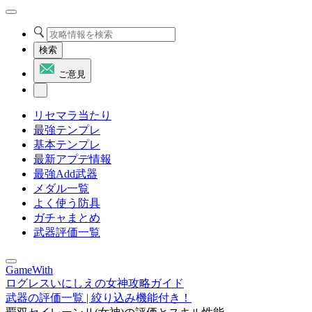
検索
ご意見
リセマラ当たり
最強テンプレ
基本テンプレ
最新アプデ情報
最強Add武器
メダル一覧
よく使う防具
ガチャまとめ
武器評価一覧
GameWith
ログレスいにしえの女神攻略ガイド
武器の評価一覧 | 絞り込み機能付き！