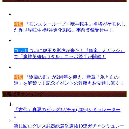
特集
『モンスターループ：獣神転生』名将がケモ化し
た異世界転生×獣神進化RPG。事前登録受付中！
コラボ
ついに虎王＆影虎が来た！『鋼嵐 - メカラシ』
で「魔神英雄伝ワタル」コラボ後半が開催！
特集
『鈴蘭の剣』が2周年を迎え、新章「氷と血の
道」を解禁ッ！記念イベントの報酬もお見逃し無く！
攻略記事ランキング
「古代」真夏のビッグ3ガチャ(2026)シミュレーター
1
第11回ログレス武器総選挙選抜10連ガチャシミュレー