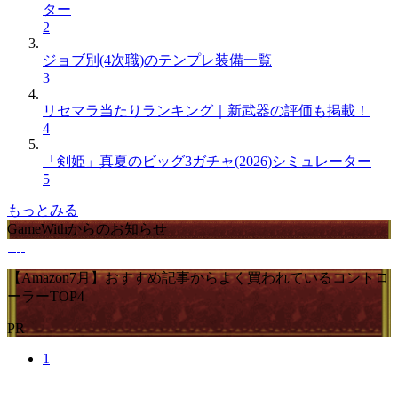
ター
2
ジョブ別(4次職)のテンプレ装備一覧
3
リセマラ当たりランキング｜新武器の評価も掲載！
4
「剣姫」真夏のビッグ3ガチャ(2026)シミュレーター
5
もっとみる
GameWithからのお知らせ
【Amazon7月】おすすめ記事からよく買われているコントロ
ーラーTOP4
PR
1