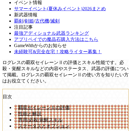
イベント情報
サマーイベント(夏休みイベント)2026まとめ
新武器情報
覇剣
/
剣姫
/
古代機
/
滅剣
注目記事
最強アディショナル武器ランキング
アプリペイでの魔晶石購入方法はこちら
GameWithからのお知らせ
未経験可&完全在宅！攻略ライター募集！
ログレスの覇双セイレーンⅡの評価とスキル性能です。必
殺・覚醒スキルなどの内容やステータス、武器の評価につい
て掲載。ログレスの覇双セイレーンⅡの使い方を知りたい方
はお役立てください。
目次
覇双セイレーンⅡの評価
性能と解説
専用/必殺/覚醒スキル
ステータスとオプション