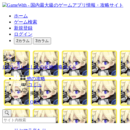
ホーム
ゲーム検索
新規登録
ログイン
2カラム
3カラム
ログレスいにしえの女神攻略ガイド
他の攻略
コミュ
掲示板
Q&A