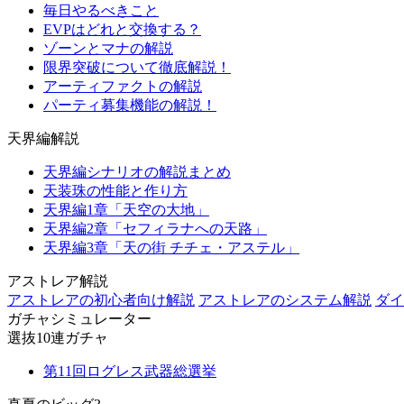
毎日やるべきこと
EVPはどれと交換する？
ゾーンとマナの解説
限界突破について徹底解説！
アーティファクトの解説
パーティ募集機能の解説！
天界編解説
天界編シナリオの解説まとめ
天装珠の性能と作り方
天界編1章「天空の大地」
天界編2章「セフィラナへの天路」
天界編3章「天の街 チチェ・アステル」
アストレア解説
アストレアの初心者向け解説
アストレアのシステム解説
ダイ
ガチャシミュレーター
選抜10連ガチャ
第11回ログレス武器総選挙