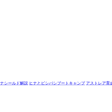
ナシールド解説
ヒナとビシバシブートキャンプ
アストレア育