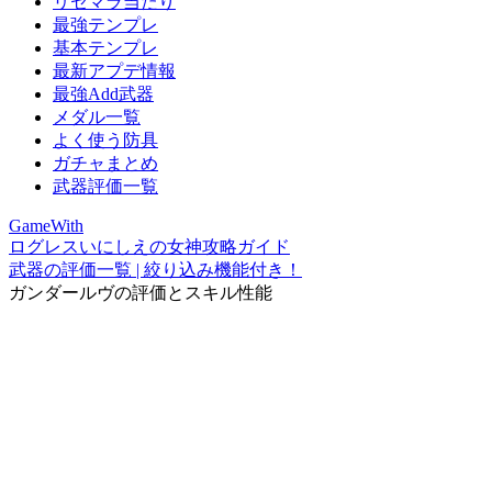
リセマラ当たり
最強テンプレ
基本テンプレ
最新アプデ情報
最強Add武器
メダル一覧
よく使う防具
ガチャまとめ
武器評価一覧
GameWith
ログレスいにしえの女神攻略ガイド
武器の評価一覧 | 絞り込み機能付き！
ガンダールヴの評価とスキル性能