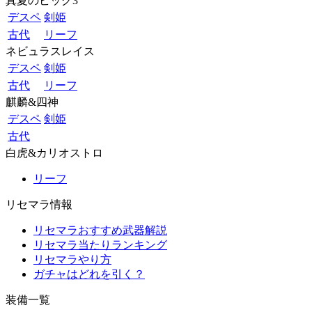
真夏のビッグ3
デスペ
剣姫
古代
リーフ
ネビュラスレイス
デスペ
剣姫
古代
リーフ
麒麟&四神
デスペ
剣姫
古代
白虎&カリオストロ
リーフ
リセマラ情報
リセマラおすすめ武器解説
リセマラ当たりランキング
リセマラやり方
ガチャはどれを引く？
装備一覧