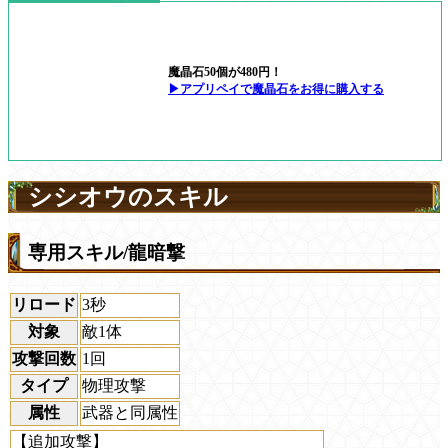
魔晶石50個が480円！
▶アプリペイで魔晶石をお得に購入する
シシオウのスキル
専用スキル/龍暗撃
リロード
3秒
対象
敵1体
攻撃回数
1回
タイプ
物理攻撃
属性
武器と同属性
【追加攻撃】