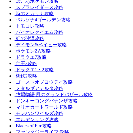
ぽこあポケモン攻略
スプラレイダース攻略
時のオカリナ攻略
ペルソナ4ゴールデン攻略
トモコレ攻略
バイオレクイエム攻略
紅の砂漠攻略
デイモン&ベイビー攻略
ポケモンZA攻略
ドラクエ7攻略
仁王3攻略
ドラクエ1・2攻略
桃鉄2攻略
ゴーストオブヨウテイ攻略
メタルギアデルタ攻略
牧場物語 風のグランドバザール攻略
ドンキーコングバナンザ攻略
マリオカートワールド攻略
モンハンワイルズ攻略
エルデンリング攻略
Blades of Fire攻略
ファンタジーライフi攻略