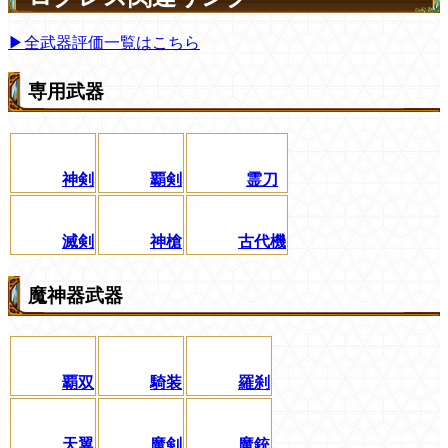
▶全武器評価一覧はこちら
専用武器
神剣
覇剣
霊刀
滅剣
神槍
古代機
魔神器武器
覇双
騎装
羅刹
天翼
魔剣
魔銃