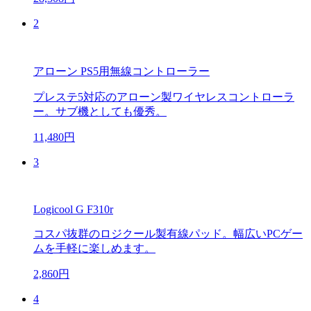
2
アローン PS5用無線コントローラー
プレステ5対応のアローン製ワイヤレスコントローラ
ー。サブ機としても優秀。
11,480円
3
Logicool G F310r
コスパ抜群のロジクール製有線パッド。幅広いPCゲー
ムを手軽に楽しめます。
2,860円
4