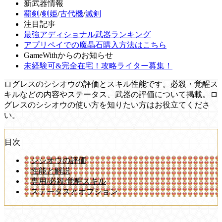
新武器情報
覇剣
/
剣姫
/
古代機
/
滅剣
注目記事
最強アディショナル武器ランキング
アプリペイでの魔晶石購入方法はこちら
GameWithからのお知らせ
未経験可&完全在宅！攻略ライター募集！
ログレスのシシオウの評価とスキル性能です。必殺・覚醒ス
キルなどの内容やステータス、武器の評価について掲載。ロ
グレスのシシオウの使い方を知りたい方はお役立てくださ
い。
目次
シシオウの評価
性能と解説
専用/必殺/覚醒スキル
ステータスとオプション