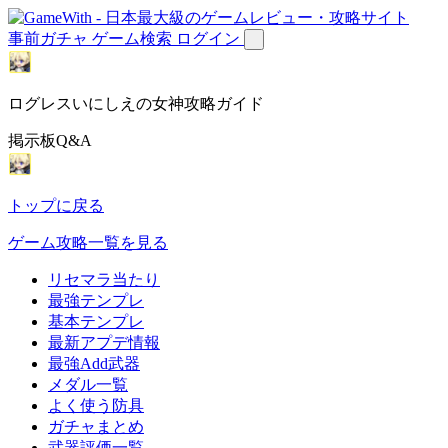
事前ガチャ
ゲーム検索
ログイン
ログレスいにしえの女神攻略ガイド
掲示板Q&A
トップに戻る
ゲーム攻略一覧を見る
リセマラ当たり
最強テンプレ
基本テンプレ
最新アプデ情報
最強Add武器
メダル一覧
よく使う防具
ガチャまとめ
武器評価一覧