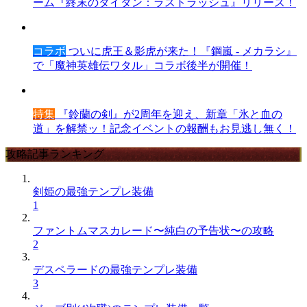
ーム『終末のタイタン：ラストラッシュ』リリース！
コラボ
ついに虎王＆影虎が来た！『鋼嵐 - メカラシ』
で「魔神英雄伝ワタル」コラボ後半が開催！
特集
『鈴蘭の剣』が2周年を迎え、新章「氷と血の
道」を解禁ッ！記念イベントの報酬もお見逃し無く！
攻略記事ランキング
剣姫の最強テンプレ装備
1
ファントムマスカレード〜純白の予告状〜の攻略
2
デスペラードの最強テンプレ装備
3