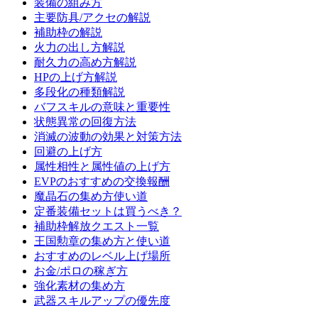
装備の組み方
主要防具/アクセの解説
補助枠の解説
火力の出し方解説
耐久力の高め方解説
HPの上げ方解説
多段化の種類解説
バフスキルの意味と重要性
状態異常の回復方法
消滅の波動の効果と対策方法
回避の上げ方
属性相性と属性値の上げ方
EVPのおすすめの交換報酬
魔晶石の集め方使い道
定番装備セットは買うべき？
補助枠解放クエスト一覧
王国勲章の集め方と使い道
おすすめのレベル上げ場所
お金/ポロの稼ぎ方
強化素材の集め方
武器スキルアップの優先度