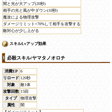
闇と光が大アップ(20秒)
相手の光と風が中ダウン(10秒)
魔攻による物理攻撃
ダメージリミット+70%して相手を攻撃する
敵対心が少し上がる
スキルLvアップ効果
必殺スキル/ヤマタノオロチ
消費EP
6
リロード
120秒
対象
敵1体
攻撃回数
15回
タイプ
物理攻撃
属性
闇