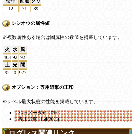
命中
回避
クリ
12
71
89
シシオウの属性値
※複数属性ある場合は闇属性の数値を掲載しています。
火
水
風
463
92
92
土
光
闇
92
0
927
オプション：専用追撃の王印
※レベル最大状態の性能を掲載しています。
パラメータ+12.0%
専用追撃+1回(30%)
ログレス関連リンク