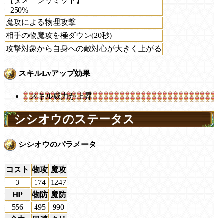
【ダメージリミット】
+250%
魔攻による物理攻撃
相手の物魔攻を極ダウン(20秒)
攻撃対象から自身への敵対心が大きく上がる
スキルLvアップ効果
スキル威力が上昇
シシオウのステータス
シシオウのパラメータ
コスト
物攻
魔攻
3
174
1247
HP
物防
魔防
556
495
990