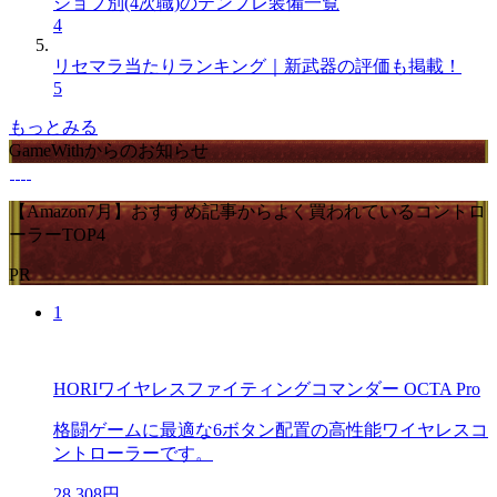
ジョブ別(4次職)のテンプレ装備一覧
4
リセマラ当たりランキング｜新武器の評価も掲載！
5
もっとみる
GameWithからのお知らせ
【Amazon7月】おすすめ記事からよく買われているコントロ
ーラーTOP4
PR
1
HORIワイヤレスファイティングコマンダー OCTA Pro
格闘ゲームに最適な6ボタン配置の高性能ワイヤレスコ
ントローラーです。
28,308円