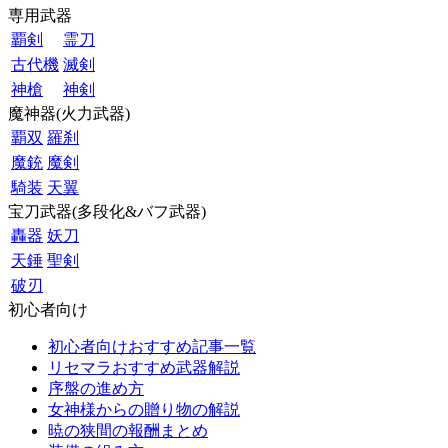
専用武器
覇剣
霊刀
古代機
滅剣
神槍
神剣
魔神器(火力武器)
覇双
羅刹
魔銃
魔剣
騎装
天翼
宝刀武器(多段化&バフ武器)
轟器
妖刀
天錘
聖剣
破刃
初心者向け
初心者向けおすすめ記事一覧
リセマラおすすめ武器解説
序盤の進め方
女神様からの贈り物の解説
暁の狭間の報酬まとめ