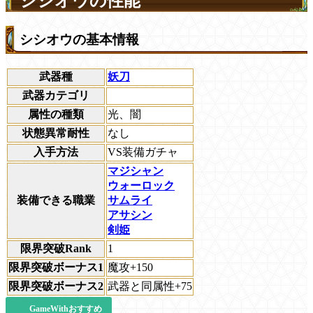
シシオウの性能
シシオウの基本情報
武器種
妖刀
武器カテゴリ
属性の種類
光、闇
状態異常耐性
なし
入手方法
VS装備ガチャ
マジシャン
ウォーロック
装備できる職業
サムライ
アサシン
剣姫
限界突破Rank
1
限界突破ボーナス1
魔攻+150
限界突破ボーナス2
武器と同属性+75
GameWithおすすめ