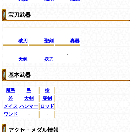
宝刀武器
破刃
聖剣
轟器
-
天錘
妖刀
基本武器
魔弓
弓
槍
斧
大剣
突剣
メイス
ハンマー
ロッド
ワンド
-
-
アクセ・メダル情報