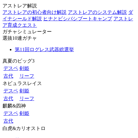
アストレア解説
アストレアの初心者向け解説
アストレアのシステム解説
ダ
イナシールド解説
ヒナとビシバシブートキャンプ
アストレ
ア育成クエスト
ガチャシミュレーター
選抜10連ガチャ
第11回ログレス武器総選挙
真夏のビッグ3
デスペ
剣姫
古代
リーフ
ネビュラスレイス
デスペ
剣姫
古代
リーフ
麒麟&四神
デスペ
剣姫
古代
白虎&カリオストロ