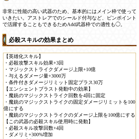
非常に性能の高い武器のため、基本的にはメイン枠で使って
いきたい。アストレアでのシールド付与など、ピンポイント
で活躍することもできるためAdd武器枠での適性も◯。
必殺スキルの効果まとめ
【英雄化スキル】
・必殺攻撃スキル効果+3回
・マジックストライクダメージ上限+10億
・与えるダメージ量+3000万
・条件付きダメージリミット固定プラス30万
【エンシェントブラスト発動中の効果】
・魔銃のマジックストライク回数を4回に固定
・魔銃のマジックストライクの固定ダメージリミットを100
億にする
・魔銃のマジックストライクのダメージ上限を100億にする
【この武器の必殺スキル使用時に発動】
・必殺スキル攻撃回数+4回
・ダメリミ+300%増加