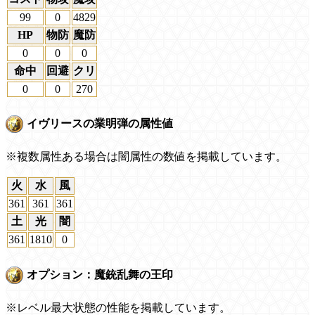
99
0
4829
HP
物防
魔防
0
0
0
命中
回避
クリ
0
0
270
イヴリースの業明弾の属性値
※複数属性ある場合は闇属性の数値を掲載しています。
火
水
風
361
361
361
土
光
闇
361
1810
0
オプション：魔銃乱舞の王印
※レベル最大状態の性能を掲載しています。