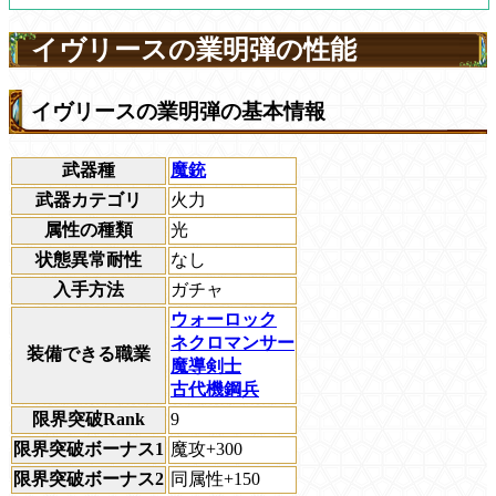
イヴリースの業明弾の性能
イヴリースの業明弾の基本情報
武器種
魔銃
武器カテゴリ
火力
属性の種類
光
状態異常耐性
なし
入手方法
ガチャ
ウォーロック
ネクロマンサー
装備できる職業
魔導剣士
古代機鋼兵
限界突破Rank
9
限界突破ボーナス1
魔攻+300
限界突破ボーナス2
同属性+150