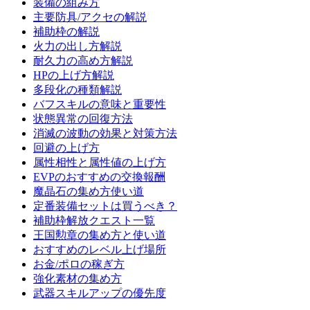
装備の組み方
主要防具/アクセの解説
補助枠の解説
火力の出し方解説
耐久力の高め方解説
HPの上げ方解説
多段化の種類解説
バフスキルの意味と重要性
状態異常の回復方法
消滅の波動の効果と対策方法
回避の上げ方
属性相性と属性値の上げ方
EVPのおすすめの交換報酬
魔晶石の集め方使い道
定番装備セットは買うべき？
補助枠解放クエスト一覧
王国勲章の集め方と使い道
おすすめのレベル上げ場所
お金/ポロの稼ぎ方
強化素材の集め方
武器スキルアップの優先度