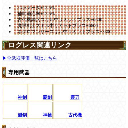
パラメータ+12.5%
補助適応率+12.5%
古代機鋼兵スキル中リミットプラス+6600
魔導剣士スキル中リミットプラス+6600
ネクロマンサースキル中リミットプラス+3300
ログレス関連リンク
▶全武器評価一覧はこちら
専用武器
神剣
覇剣
霊刀
滅剣
神槍
古代機