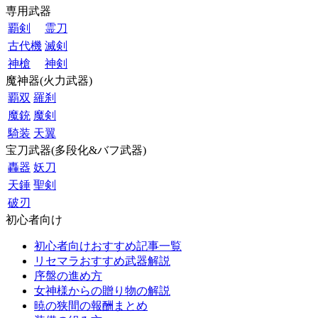
専用武器
覇剣
霊刀
古代機
滅剣
神槍
神剣
魔神器(火力武器)
覇双
羅刹
魔銃
魔剣
騎装
天翼
宝刀武器(多段化&バフ武器)
轟器
妖刀
天錘
聖剣
破刃
初心者向け
初心者向けおすすめ記事一覧
リセマラおすすめ武器解説
序盤の進め方
女神様からの贈り物の解説
暁の狭間の報酬まとめ