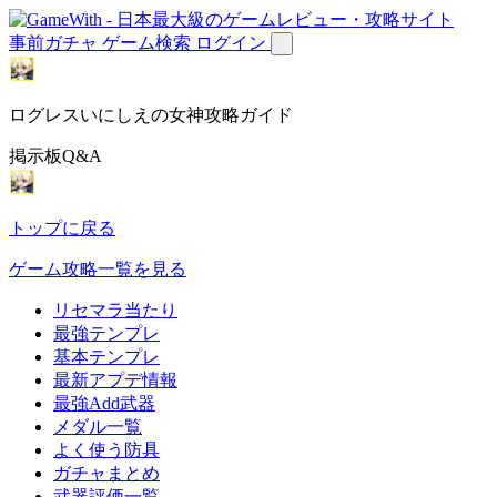
事前ガチャ
ゲーム検索
ログイン
ログレスいにしえの女神攻略ガイド
掲示板Q&A
トップに戻る
ゲーム攻略一覧を見る
リセマラ当たり
最強テンプレ
基本テンプレ
最新アプデ情報
最強Add武器
メダル一覧
よく使う防具
ガチャまとめ
武器評価一覧