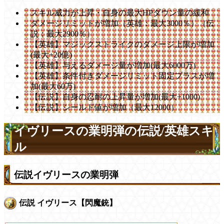
スキル威力が上昇・自身の最大HPダウン量の緩和
ダメージリミットが増加（英雄：最大3000％）（伝
説：最大2900％）
【英雄】マジックストライクのダメージ上限が増加
(最大+20億)
【英雄】与えるダメージ量が増加(最大6000万)
【英雄】条件付きダメージリミット固定プラスが増
加(最大60万)
【伝説】自身の忍耐の上昇量が増加(最大+1000)
【伝説】シールド値が増加（最大12000）
イヴリースの業明弾の伝説/英雄スキ
ル
伝説イヴリースの業明弾
伝説 イヴリース【閃魔銃】