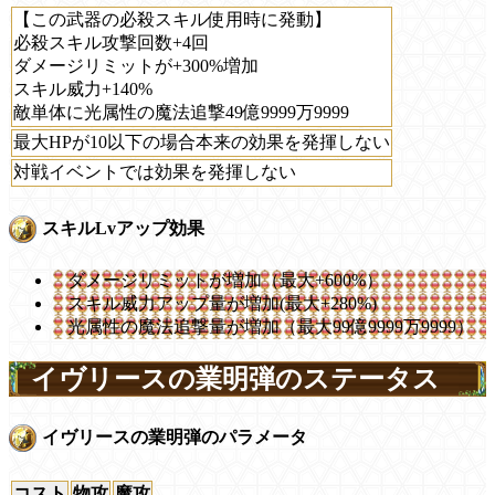
【この武器の必殺スキル使用時に発動】
必殺スキル攻撃回数+4回
ダメージリミットが+300%増加
スキル威力+140%
敵単体に光属性の魔法追撃49億9999万9999
最大HPが10以下の場合本来の効果を発揮しない
対戦イベントでは効果を発揮しない
スキルLvアップ効果
ダメージリミットが増加（最大+600%）
スキル威力アップ量が増加(最大+280%)
光属性の魔法追撃量が増加（最大99億9999万9999）
イヴリースの業明弾のステータス
イヴリースの業明弾のパラメータ
コスト
物攻
魔攻