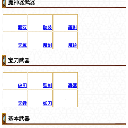
魔神器武器
覇双
騎装
羅刹
天翼
魔剣
魔銃
宝刀武器
破刃
聖剣
轟器
-
天錘
妖刀
基本武器