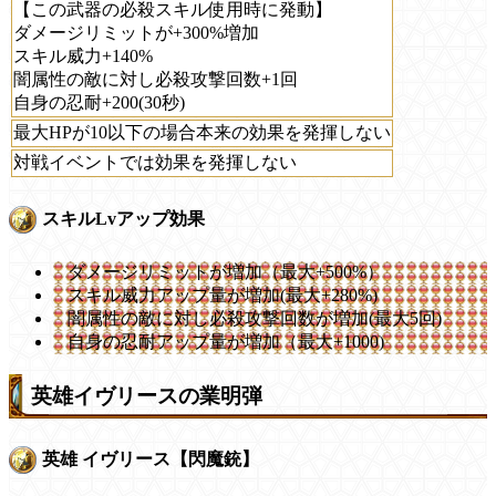
【この武器の必殺スキル使用時に発動】
ダメージリミットが+300%増加
スキル威力+140%
闇属性の敵に対し必殺攻撃回数+1回
自身の忍耐+200(30秒)
最大HPが10以下の場合本来の効果を発揮しない
対戦イベントでは効果を発揮しない
スキルLvアップ効果
ダメージリミットが増加（最大+500%）
スキル威力アップ量が増加(最大+280%)
闇属性の敵に対し必殺攻撃回数が増加(最大5回)
自身の忍耐アップ量が増加（最大+1000)
英雄イヴリースの業明弾
英雄 イヴリース【閃魔銃】