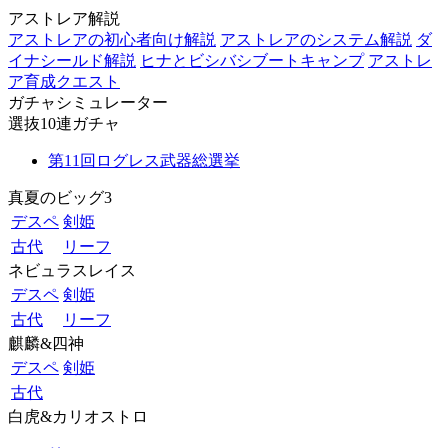
アストレア解説
アストレアの初心者向け解説
アストレアのシステム解説
ダ
イナシールド解説
ヒナとビシバシブートキャンプ
アストレ
ア育成クエスト
ガチャシミュレーター
選抜10連ガチャ
第11回ログレス武器総選挙
真夏のビッグ3
デスペ
剣姫
古代
リーフ
ネビュラスレイス
デスペ
剣姫
古代
リーフ
麒麟&四神
デスペ
剣姫
古代
白虎&カリオストロ