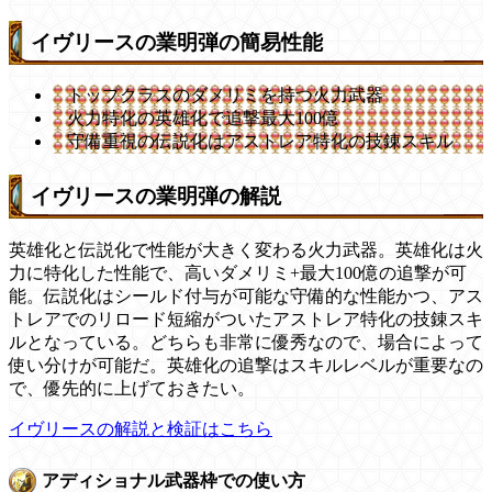
イヴリースの業明弾の簡易性能
トップクラスのダメリミを持つ火力武器
火力特化の英雄化で追撃最大100億
守備重視の伝説化はアストレア特化の技錬スキル
イヴリースの業明弾の解説
英雄化と伝説化で性能が大きく変わる火力武器。英雄化は火
力に特化した性能で、高いダメリミ+最大100億の追撃が可
能。伝説化はシールド付与が可能な守備的な性能かつ、アス
トレアでのリロード短縮がついたアストレア特化の技錬スキ
ルとなっている。どちらも非常に優秀なので、場合によって
使い分けが可能だ。英雄化の追撃はスキルレベルが重要なの
で、優先的に上げておきたい。
イヴリースの解説と検証はこちら
アディショナル武器枠での使い方