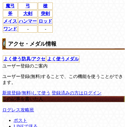
魔弓
弓
槍
斧
大剣
突剣
メイス
ハンマー
ロッド
ワンド
-
-
アクセ・メダル情報
よく使う防具/アクセ
よく使うメダル
ユーザー登録のご案内
ユーザー登録(無料)することで、この機能を使うことができ
ます。
新規登録(無料)して使う
登録済みの方はログイン
この記事を書いた人
ログレス攻略班
ポスト
LINEで送る