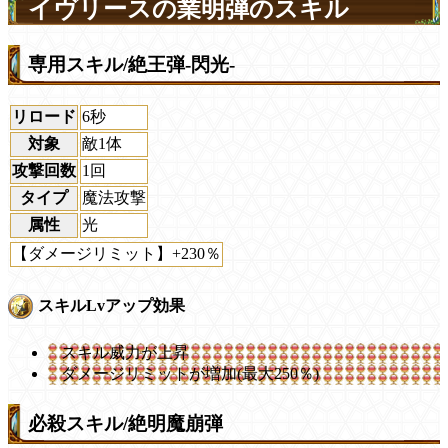
イヴリースの業明弾のスキル
専用スキル/絶王弾-閃光-
リロード
6秒
対象
敵1体
攻撃回数
1回
タイプ
魔法攻撃
属性
光
【ダメージリミット】+230％
スキルLvアップ効果
スキル威力が上昇
ダメージリミットが増加(最大250％)
必殺スキル/絶明魔崩弾