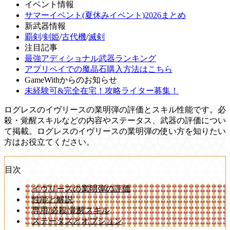
イベント情報
サマーイベント(夏休みイベント)2026まとめ
新武器情報
覇剣
/
剣姫
/
古代機
/
滅剣
注目記事
最強アディショナル武器ランキング
アプリペイでの魔晶石購入方法はこちら
GameWithからのお知らせ
未経験可&完全在宅！攻略ライター募集！
ログレスのイヴリースの業明弾の評価とスキル性能です。必
殺・覚醒スキルなどの内容やステータス、武器の評価につい
て掲載。ログレスのイヴリースの業明弾の使い方を知りたい
方はお役立てください。
目次
イヴリースの業明弾の評価
性能と解説
専用/必殺/覚醒スキル
ステータスとオプション