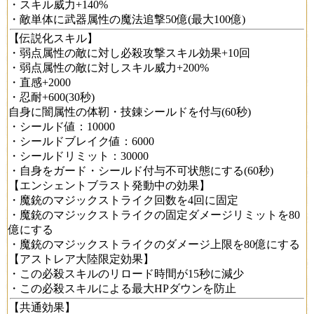
・スキル威力+140%
・敵単体に武器属性の魔法追撃50億(最大100億)
【伝説化スキル】
・弱点属性の敵に対し必殺攻撃スキル効果+10回
・弱点属性の敵に対しスキル威力+200%
・直感+2000
・忍耐+600(30秒)
自身に闇属性の体靭・技錬シールドを付与(60秒)
・シールド値：10000
・シールドブレイク値：6000
・シールドリミット：30000
・自身をガード・シールド付与不可状態にする(60秒)
【エンシェントブラスト発動中の効果】
・魔銃のマジックストライク回数を4回に固定
・魔銃のマジックストライクの固定ダメージリミットを80
億にする
・魔銃のマジックストライクのダメージ上限を80億にする
【アストレア大陸限定効果】
・この必殺スキルのリロード時間が15秒に減少
・この必殺スキルによる最大HPダウンを防止
【共通効果】