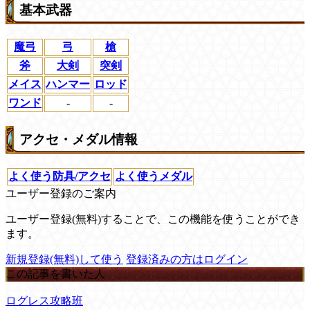
基本武器
魔弓
弓
槍
斧
大剣
突剣
メイス
ハンマー
ロッド
ワンド
-
-
アクセ・メダル情報
よく使う防具/アクセ
よく使うメダル
ユーザー登録のご案内
ユーザー登録(無料)することで、この機能を使うことができ
ます。
新規登録(無料)して使う
登録済みの方はログイン
この記事を書いた人
ログレス攻略班