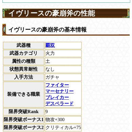
イヴリースの豪崩斧の性能
イヴリースの豪崩斧の基本情報
武器種
覇双
武器カテゴリ
火力
属性の種類
土
状態異常耐性
なし
入手方法
ガチャ
ファイター
マーセナリー
装備できる職業
ブレイカー
デスペラード
限界突破Rank
9
限界突破ボーナス1
物攻+300
限界突破ボーナス2
クリティカル+75