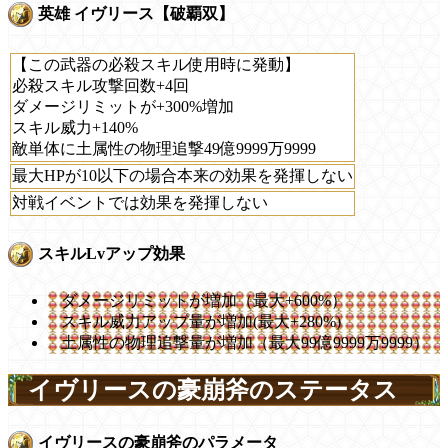
英雄 イヴリース【破覇双】
【この武器の必殺スキル使用時に発動】
必殺スキル攻撃回数+4回
ダメージリミットが+300%増加
スキル威力+140%
敵単体に土属性の物理追撃49億9999万9999
最大HPが10以下の場合本来の効果を発揮しない
対戦イベントでは効果を発揮しない
スキルLvアップ効果
ダメージリミットが増加（最大+600%）
スキル威力アップ量が増加(最大+280%)
土属性の物理追撃量が増加（最大99億9999万9999）
イヴリースの豪崩斧のステータス
イヴリースの豪崩斧のパラメータ