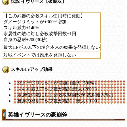
伝説 イヴリース【破覇双】
【この武器の必殺スキル使用時に発動】
ダメージリミットが+300%増加
スキル威力+140%
水属性の敵に対し必殺攻撃回数+1回
自身の忍耐+200(30秒)
最大HPが10以下の場合本来の効果を発揮しない
対戦イベントでは効果を発揮しない
スキルLvアップ効果
ダメージリミットが増加（最大+500%）
スキル威力アップ量が増加(最大+280%)
水属性の敵に対し必殺攻撃回数が増加(最大5回)
自身の忍耐アップ量が増加（最大+1000)
英雄イヴリースの豪崩斧