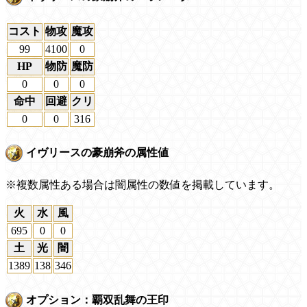
コスト
物攻
魔攻
99
4100
0
HP
物防
魔防
0
0
0
命中
回避
クリ
0
0
316
イヴリースの豪崩斧の属性値
※複数属性ある場合は闇属性の数値を掲載しています。
火
水
風
695
0
0
土
光
闇
1389
138
346
オプション：覇双乱舞の王印