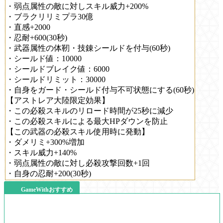
・弱点属性の敵に対しスキル威力+200%
・ブラクリリミプラ30億
・直感+2000
・忍耐+600(30秒)
・武器属性の体靭・技錬シールドを付与(60秒)
・シールド値：10000
・シールドブレイク値：6000
・シールドリミット：30000
・自身をガード・シールド付与不可状態にする(60秒)
【アストレア大陸限定効果】
・この必殺スキルのリロード時間が25秒に減少
・この必殺スキルによる最大HPダウンを防止
【この武器の必殺スキル使用時に発動】
・ダメリミ+300%増加
・スキル威力+140%
・弱点属性の敵に対し必殺攻撃回数+1回
・自身の忍耐+200(30秒)
GameWithおすすめ