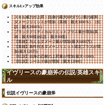
スキルLvアップ効果
スキル威力が上昇・自身の最大HPダウン量の緩和
ダメージリミットが増加（英雄：最大3000％）（伝
説：最大2900％）
ブラッククリティカルリミットプラス量が増加(英
雄：最大90億)(伝説：最大60億)
【英雄】与えるダメージ量が増加(最大6000万)
【英雄】条件付きダメージリミット固定プラスが増
加(最大120万)
【伝説】自身の忍耐の上昇量が増加(最大+1000)
【伝説】シールド値が増加（最大12000）
イヴリースの豪崩斧の伝説/英雄スキ
ル
伝説イヴリースの豪崩斧