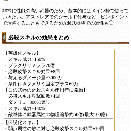
非常に性能の高い武器のため、基本的にはメイン枠で使って
いきたい。アストレアでのシールド付与など、ピンポイント
で活躍することもできるためAdd武器枠での適性も◯。
必殺スキルの効果まとめ
【英雄化スキル】
・スキル威力+150%
・ブラクリリミプラ70億
・必殺攻撃スキル効果+8回
・与えるダメージ量+3000万
・条件付きダメリミ固定プラス60万
【この武器の必殺スキル使用時に発動】
・必殺スキル攻撃回数+4回
・ダメリミ+300%増加
・スキル威力+140%
・敵単体に武器属性の物理追撃約50億(最大100億)
【伝説化スキル】
・弱点属性の敵に対し必殺攻撃スキル効果+10回