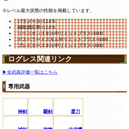
※レベル最大状態の性能を掲載しています。
パラメータ+12.0％
補助適応率+12.0％
リベリオンスキル中リミットプラス+6000
デスペラードスキル中リミットプラス+6000
ブレイカースキル中リミットプラス+3000
ログレス関連リンク
▶全武器評価一覧はこちら
専用武器
神剣
覇剣
霊刀