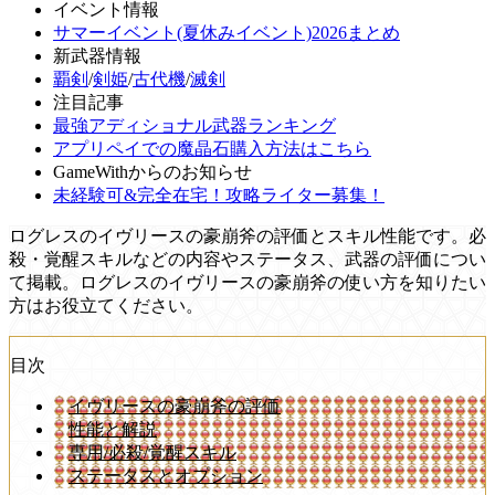
イベント情報
サマーイベント(夏休みイベント)2026まとめ
新武器情報
覇剣
/
剣姫
/
古代機
/
滅剣
注目記事
最強アディショナル武器ランキング
アプリペイでの魔晶石購入方法はこちら
GameWithからのお知らせ
未経験可&完全在宅！攻略ライター募集！
ログレスのイヴリースの豪崩斧の評価とスキル性能です。必
殺・覚醒スキルなどの内容やステータス、武器の評価につい
て掲載。ログレスのイヴリースの豪崩斧の使い方を知りたい
方はお役立てください。
目次
イヴリースの豪崩斧の評価
性能と解説
専用/必殺/覚醒スキル
ステータスとオプション