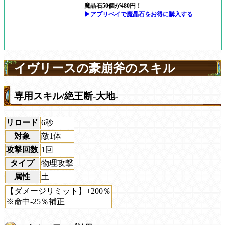
魔晶石50個が480円！
▶アプリペイで魔晶石をお得に購入する
イヴリースの豪崩斧のスキル
専用スキル/絶王断-大地-
リロード
6秒
対象
敵1体
攻撃回数
1回
タイプ
物理攻撃
属性
土
【ダメージリミット】+200％
※命中-25％補正