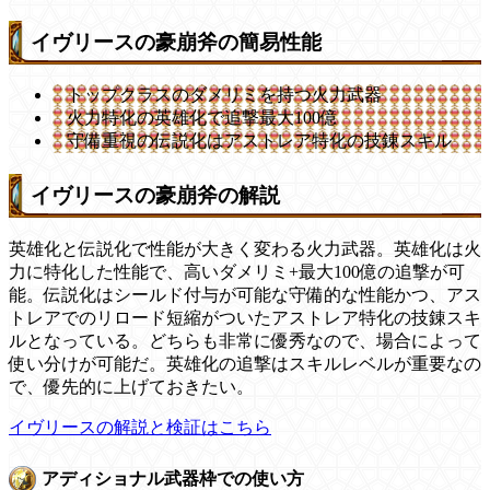
イヴリースの豪崩斧の簡易性能
トップクラスのダメリミを持つ火力武器
火力特化の英雄化で追撃最大100億
守備重視の伝説化はアストレア特化の技錬スキル
イヴリースの豪崩斧の解説
英雄化と伝説化で性能が大きく変わる火力武器。英雄化は火
力に特化した性能で、高いダメリミ+最大100億の追撃が可
能。伝説化はシールド付与が可能な守備的な性能かつ、アス
トレアでのリロード短縮がついたアストレア特化の技錬スキ
ルとなっている。どちらも非常に優秀なので、場合によって
使い分けが可能だ。英雄化の追撃はスキルレベルが重要なの
で、優先的に上げておきたい。
イヴリースの解説と検証はこちら
アディショナル武器枠での使い方