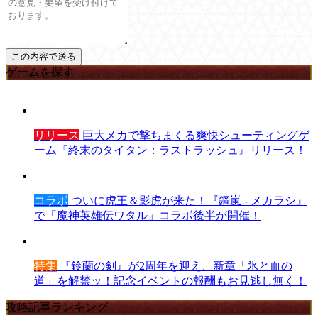
ゲームを探す
リリース
巨大メカで撃ちまくる爽快シューティングゲ
ーム『終末のタイタン：ラストラッシュ』リリース！
コラボ
ついに虎王＆影虎が来た！『鋼嵐 - メカラシ』
で「魔神英雄伝ワタル」コラボ後半が開催！
特集
『鈴蘭の剣』が2周年を迎え、新章「氷と血の
道」を解禁ッ！記念イベントの報酬もお見逃し無く！
攻略記事ランキング