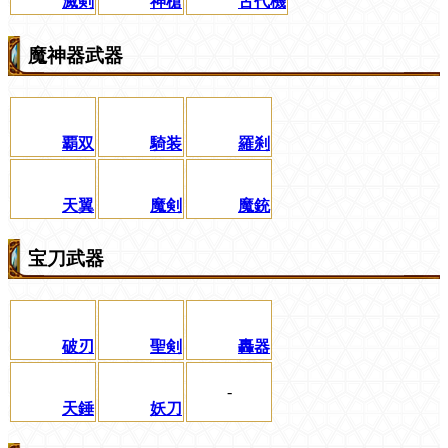
滅剣
神槍
古代機
魔神器武器
覇双
騎装
羅刹
天翼
魔剣
魔銃
宝刀武器
破刃
聖剣
轟器
-
天錘
妖刀