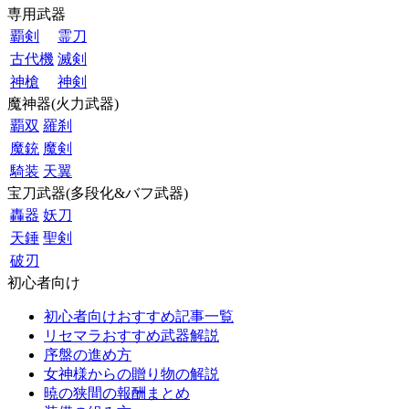
専用武器
覇剣
霊刀
古代機
滅剣
神槍
神剣
魔神器(火力武器)
覇双
羅刹
魔銃
魔剣
騎装
天翼
宝刀武器(多段化&バフ武器)
轟器
妖刀
天錘
聖剣
破刃
初心者向け
初心者向けおすすめ記事一覧
リセマラおすすめ武器解説
序盤の進め方
女神様からの贈り物の解説
暁の狭間の報酬まとめ