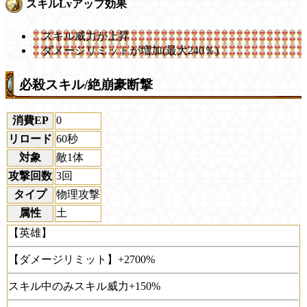
スキルLvアップ効果
スキル威力が上昇
ダメージリミットが増加(最大240％)
必殺スキル/絶崩豪断撃
消費EP
0
リロード
60秒
対象
敵1体
攻撃回数
3回
タイプ
物理攻撃
属性
土
【英雄】
【ダメージリミット】+2700%
スキル中のみスキル威力+150%