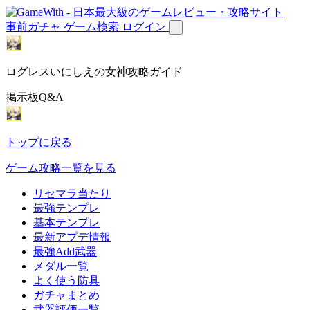
事前ガチャ
ゲーム検索
ログイン
ログレスいにしえの女神攻略ガイド
掲示板Q&A
トップに戻る
ゲーム攻略一覧を見る
リセマラ当たり
最強テンプレ
基本テンプレ
最新アプデ情報
最強Add武器
メダル一覧
よく使う防具
ガチャまとめ
武器評価一覧