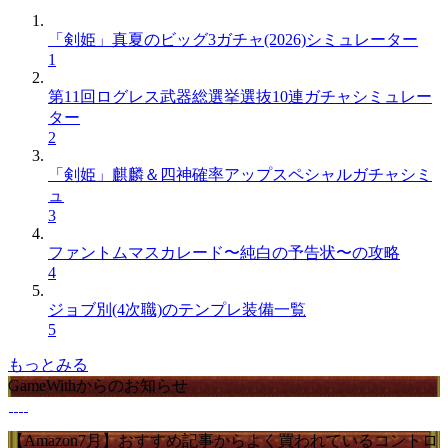
「剣姫」真夏のビッグ3ガチャ(2026)シミュレーター
1
第11回ログレス武器総選挙選抜10連ガチャシミュレー
ター
2
「剣姫」麒麟＆四神確率アップスペシャルガチャシミ
ュ
3
ファントムマスカレード〜純白の予告状〜の攻略
4
ジョブ別(4次職)のテンプレ装備一覧
5
もっとみる
GameWithからのお知らせ
【Amazon7月】おすすめ記事からよく買われているコントロ