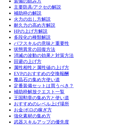
装備の組み方
主要防具/アクセの解説
補助枠の解説
火力の出し方解説
耐久力の高め方解説
HPの上げ方解説
多段化の種類解説
バフスキルの意味と重要性
状態異常の回復方法
消滅の波動の効果と対策方法
回避の上げ方
属性相性と属性値の上げ方
EVPのおすすめの交換報酬
魔晶石の集め方使い道
定番装備セットは買うべき？
補助枠解放クエスト一覧
王国勲章の集め方と使い道
おすすめのレベル上げ場所
お金/ポロの稼ぎ方
強化素材の集め方
武器スキルアップの優先度