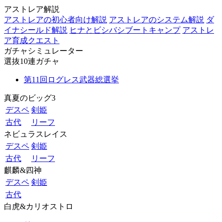
アストレア解説
アストレアの初心者向け解説
アストレアのシステム解説
ダ
イナシールド解説
ヒナとビシバシブートキャンプ
アストレ
ア育成クエスト
ガチャシミュレーター
選抜10連ガチャ
第11回ログレス武器総選挙
真夏のビッグ3
デスペ
剣姫
古代
リーフ
ネビュラスレイス
デスペ
剣姫
古代
リーフ
麒麟&四神
デスペ
剣姫
古代
白虎&カリオストロ