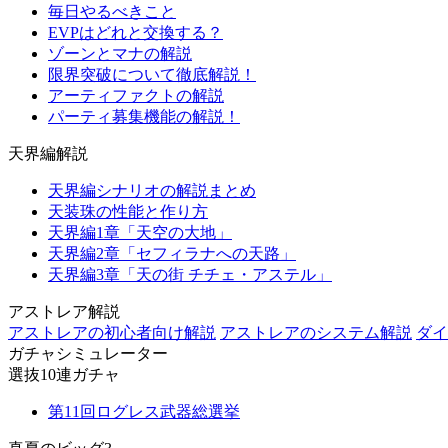
毎日やるべきこと
EVPはどれと交換する？
ゾーンとマナの解説
限界突破について徹底解説！
アーティファクトの解説
パーティ募集機能の解説！
天界編解説
天界編シナリオの解説まとめ
天装珠の性能と作り方
天界編1章「天空の大地」
天界編2章「セフィラナへの天路」
天界編3章「天の街 チチェ・アステル」
アストレア解説
アストレアの初心者向け解説
アストレアのシステム解説
ダイ
ガチャシミュレーター
選抜10連ガチャ
第11回ログレス武器総選挙