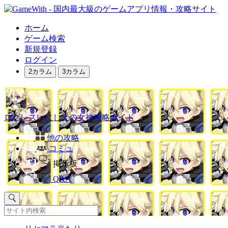
ホーム
ゲーム検索
新規登録
ログイン
2カラム
3カラム
ログレスいにしえの女神攻略ガイド
他の攻略
コミュ
掲示板
Q&A