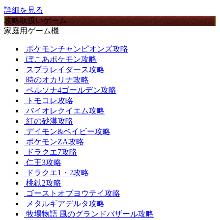
詳細を見る
攻略取扱いゲーム
家庭用ゲーム機
ポケモンチャンピオンズ攻略
ぽこあポケモン攻略
スプラレイダース攻略
時のオカリナ攻略
ペルソナ4ゴールデン攻略
トモコレ攻略
バイオレクイエム攻略
紅の砂漠攻略
デイモン&ベイビー攻略
ポケモンZA攻略
ドラクエ7攻略
仁王3攻略
ドラクエ1・2攻略
桃鉄2攻略
ゴーストオブヨウテイ攻略
メタルギアデルタ攻略
牧場物語 風のグランドバザール攻略