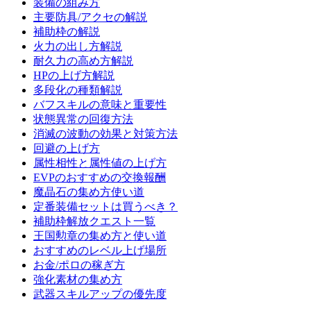
装備の組み方
主要防具/アクセの解説
補助枠の解説
火力の出し方解説
耐久力の高め方解説
HPの上げ方解説
多段化の種類解説
バフスキルの意味と重要性
状態異常の回復方法
消滅の波動の効果と対策方法
回避の上げ方
属性相性と属性値の上げ方
EVPのおすすめの交換報酬
魔晶石の集め方使い道
定番装備セットは買うべき？
補助枠解放クエスト一覧
王国勲章の集め方と使い道
おすすめのレベル上げ場所
お金/ポロの稼ぎ方
強化素材の集め方
武器スキルアップの優先度