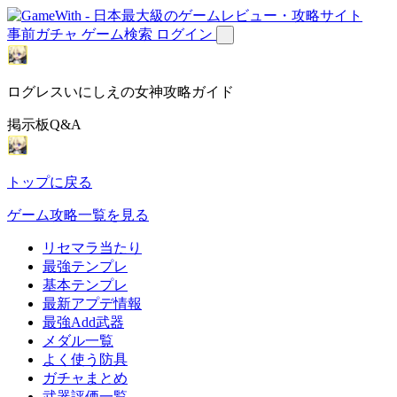
事前ガチャ
ゲーム検索
ログイン
ログレスいにしえの女神攻略ガイド
掲示板Q&A
トップに戻る
ゲーム攻略一覧を見る
リセマラ当たり
最強テンプレ
基本テンプレ
最新アプデ情報
最強Add武器
メダル一覧
よく使う防具
ガチャまとめ
武器評価一覧