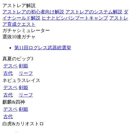
アストレア解説
アストレアの初心者向け解説
アストレアのシステム解説
ダ
イナシールド解説
ヒナとビシバシブートキャンプ
アストレ
ア育成クエスト
ガチャシミュレーター
選抜10連ガチャ
第11回ログレス武器総選挙
真夏のビッグ3
デスペ
剣姫
古代
リーフ
ネビュラスレイス
デスペ
剣姫
古代
リーフ
麒麟&四神
デスペ
剣姫
古代
白虎&カリオストロ