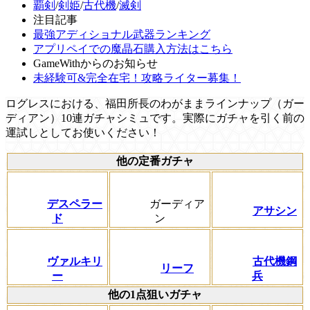
覇剣
/
剣姫
/
古代機
/
滅剣
注目記事
最強アディショナル武器ランキング
アプリペイでの魔晶石購入方法はこちら
GameWithからのお知らせ
未経験可&完全在宅！攻略ライター募集！
ログレスにおける、福田所長のわがままラインナップ（ガー
ディアン）10連ガチャシミュです。実際にガチャを引く前の
運試しとしてお使いください！
他の定番ガチャ
デスペラー
ガーディア
アサシン
ド
ン
ヴァルキリ
古代機鋼
リーフ
ー
兵
他の1点狙いガチャ