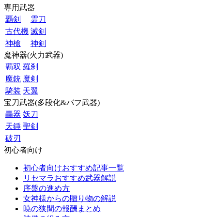
専用武器
覇剣
霊刀
古代機
滅剣
神槍
神剣
魔神器(火力武器)
覇双
羅刹
魔銃
魔剣
騎装
天翼
宝刀武器(多段化&バフ武器)
轟器
妖刀
天錘
聖剣
破刃
初心者向け
初心者向けおすすめ記事一覧
リセマラおすすめ武器解説
序盤の進め方
女神様からの贈り物の解説
暁の狭間の報酬まとめ