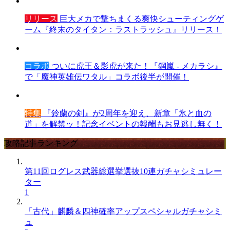
リリース
巨大メカで撃ちまくる爽快シューティングゲ
ーム『終末のタイタン：ラストラッシュ』リリース！
コラボ
ついに虎王＆影虎が来た！『鋼嵐 - メカラシ』
で「魔神英雄伝ワタル」コラボ後半が開催！
特集
『鈴蘭の剣』が2周年を迎え、新章「氷と血の
道」を解禁ッ！記念イベントの報酬もお見逃し無く！
攻略記事ランキング
第11回ログレス武器総選挙選抜10連ガチャシミュレー
ター
1
「古代」麒麟＆四神確率アップスペシャルガチャシミ
ュ