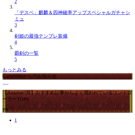
2
「デスペ」麒麟＆四神確率アップスペシャルガチャシ
ミュ
3
剣姫の最強テンプレ装備
4
覇剣の一覧
5
もっとみる
GameWithからのお知らせ
【Amazon7月】おすすめ記事からよく買われているコントロ
ーラーTOP4
PR
1