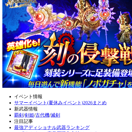
イベント情報
サマーイベント(夏休みイベント)2026まとめ
新武器情報
覇剣
/
剣姫
/
古代機
/
滅剣
注目記事
最強アディショナル武器ランキング