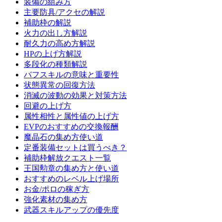
装備の組み方
主要防具/アクセの解説
補助枠の解説
火力の出し方解説
耐久力の高め方解説
HPの上げ方解説
多段化の種類解説
バフスキルの意味と重要性
状態異常の回復方法
消滅の波動の効果と対策方法
回避の上げ方
属性相性と属性値の上げ方
EVPのおすすめの交換報酬
魔晶石の集め方使い道
定番装備セットは買うべき？
補助枠解放クエスト一覧
王国勲章の集め方と使い道
おすすめのレベル上げ場所
お金/ポロの稼ぎ方
強化素材の集め方
武器スキルアップの優先度