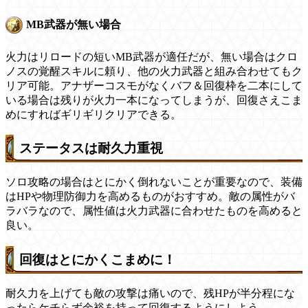
MB武器が無い場合
火力はリロードの短いMB武器が適任だが、無い場合はクロ
ノスの覚醒スキルに頼り、他の火力武器と組み合わせてもク
リア可能。アナザーコスモがなくバフ＆回復枠を二本にして
いる場合は残りが火力一本になってしまうが、回復さえこま
めにすればギリギリクリアできる。
ステータスは耐久力重視
ソロ攻略の場合はとにかく倒れないことが重要なので、装備
はHPや物理防御力を高めるものがおすすめ。敵の属性がバ
ラバラなので、属性値は火力武器に合わせたものを高めると
良い。
回復はとにかくこまめに！
耐久力を上げても敵の攻撃は痛いので、残HPが半分程にな
ったらケチらず余裕を持って回復するようにしよう。