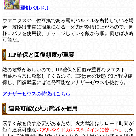
覇剣バルドル
ヴァニタスの上位互換である覇剣バルドルを所持している場
合、攻略は非常に簡単になる。火力が格段に上がるので、同
様にバフを使用後、チャージしている敵から順に倒せば攻略
可能だ。
HP確保と回復頻度が重要
敵の攻撃が激しいので、HP確保と回復が重要なクエスト。
開幕から常に攻撃してくるので、HPは素の状態で3万程度確
保し、回復武器には連発可能なアナザーゼウスを使おう。
アナザーゼウスの特徴はこちら
連発可能な火力武器を使用
素早く敵を倒す必要があるため、火力武器はリロード時間が
短く連発可能な
バアルやミドガルズをメインに使おう。
しか