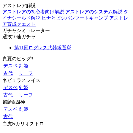
アストレア解説
アストレアの初心者向け解説
アストレアのシステム解説
ダ
イナシールド解説
ヒナとビシバシブートキャンプ
アストレ
ア育成クエスト
ガチャシミュレーター
選抜10連ガチャ
第11回ログレス武器総選挙
真夏のビッグ3
デスペ
剣姫
古代
リーフ
ネビュラスレイス
デスペ
剣姫
古代
リーフ
麒麟&四神
デスペ
剣姫
古代
白虎&カリオストロ