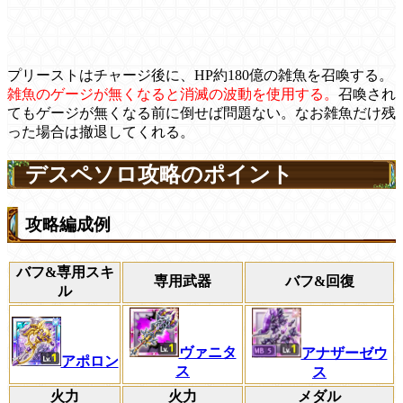
プリーストはチャージ後に、HP約180億の雑魚を召喚する。
雑魚のゲージが無くなると消滅の波動を使用する。
召喚され
てもゲージが無くなる前に倒せば問題ない。なお雑魚だけ残
った場合は撤退してくれる。
デスペソロ攻略のポイント
攻略編成例
バフ&専用スキ
専用武器
バフ&回復
ル
ヴァニタ
アナザーゼウ
アポロン
ス
ス
火力
火力
メダル