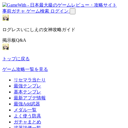
事前ガチャ
ゲーム検索
ログイン
ログレスいにしえの女神攻略ガイド
掲示板Q&A
トップに戻る
ゲーム攻略一覧を見る
リセマラ当たり
最強テンプレ
基本テンプレ
最新アプデ情報
最強Add武器
メダル一覧
よく使う防具
ガチャまとめ
武器評価一覧