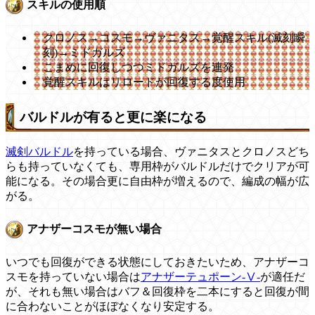
スキルの使用順
クロノス→コスモ→ヴァニタス→覚醒スキル(滅刻瞬
刻)→ミドガルズ
こまめに回復しつつミドガルズを連発
覚醒スキルはリロードが回復する度使用
バルドルが有ると更に楽になる
滅剣バルドル
を持っている場合、ヴァニタスとクロノスどち
らも持っていなくても、専用枠がバルドルだけでクリアが可
能になる。その場合更に自由枠が増えるので、編成の幅が広
がる。
アナザーコスモが無い場合
いつでも回復ができる状態にしておきたいため、アナザーコ
スモを持っていない場合は
アナザーテュポーン-Ⅴ-
が適任だ
が、それも無い場合はバフ＆回復枠を二本にすると回復が間
に合わないことがほぼなくなり安定する。