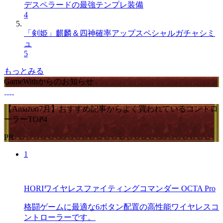
デスペラードの最強テンプレ装備
4
「剣姫」麒麟＆四神確率アップスペシャルガチャシミ
ュ
5
もっとみる
GameWithからのお知らせ
【Amazon7月】おすすめ記事からよく買われているコントロ
ーラーTOP4
PR
1
HORIワイヤレスファイティングコマンダー OCTA Pro
格闘ゲームに最適な6ボタン配置の高性能ワイヤレスコ
ントローラーです。