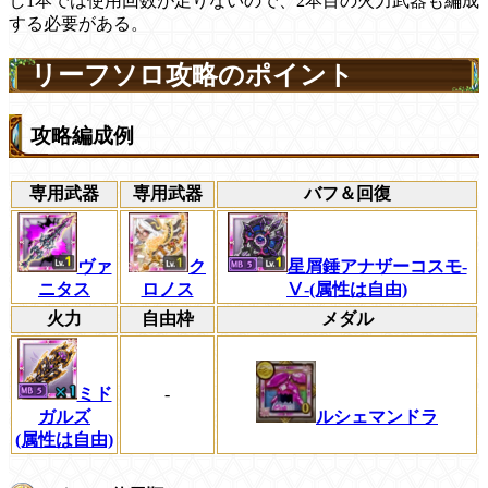
し1本では使用回数が足りないので、2本目の火力武器も編成
する必要がある。
リーフソロ攻略のポイント
攻略編成例
専用武器
専用武器
バフ＆回復
ヴァ
ク
星屑錘アナザーコスモ-
ニタス
ロノス
Ⅴ-(属性は自由)
火力
自由枠
メダル
ミド
-
ルシェマンドラ
ガルズ
(属性は自由)