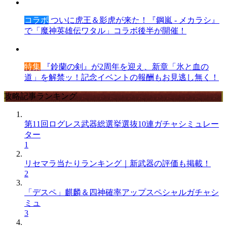
コラボ
ついに虎王＆影虎が来た！『鋼嵐 - メカラシ』
で「魔神英雄伝ワタル」コラボ後半が開催！
特集
『鈴蘭の剣』が2周年を迎え、新章「氷と血の
道」を解禁ッ！記念イベントの報酬もお見逃し無く！
攻略記事ランキング
第11回ログレス武器総選挙選抜10連ガチャシミュレー
ター
1
リセマラ当たりランキング｜新武器の評価も掲載！
2
「デスペ」麒麟＆四神確率アップスペシャルガチャシ
ミュ
3