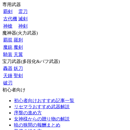
専用武器
覇剣
霊刀
古代機
滅剣
神槍
神剣
魔神器(火力武器)
覇双
羅刹
魔銃
魔剣
騎装
天翼
宝刀武器(多段化&バフ武器)
轟器
妖刀
天錘
聖剣
破刃
初心者向け
初心者向けおすすめ記事一覧
リセマラおすすめ武器解説
序盤の進め方
女神様からの贈り物の解説
暁の狭間の報酬まとめ