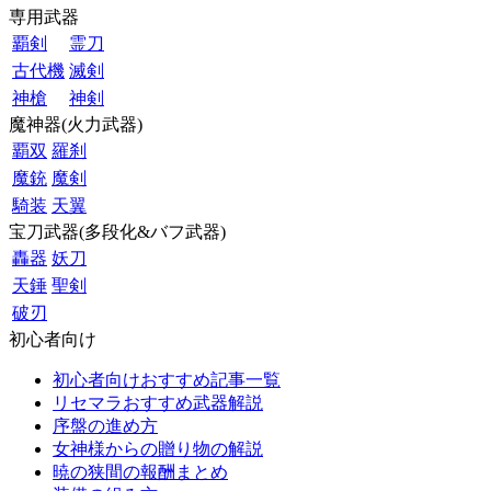
専用武器
覇剣
霊刀
古代機
滅剣
神槍
神剣
魔神器(火力武器)
覇双
羅刹
魔銃
魔剣
騎装
天翼
宝刀武器(多段化&バフ武器)
轟器
妖刀
天錘
聖剣
破刃
初心者向け
初心者向けおすすめ記事一覧
リセマラおすすめ武器解説
序盤の進め方
女神様からの贈り物の解説
暁の狭間の報酬まとめ