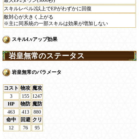
最大EP2ダウン(3600秒)
スキルレベル2以上でEPがわずかに回復
敵対心が大きく上がる
※主に同系統の一部スキルは効果が増加しない
スキルLvアップ効果
岩皇無常のステータス
岩皇無常のパラメータ
コスト
物攻
魔攻
3
155
1247
HP
物防
魔防
463
413
880
命中
回避
クリ
12
76
95