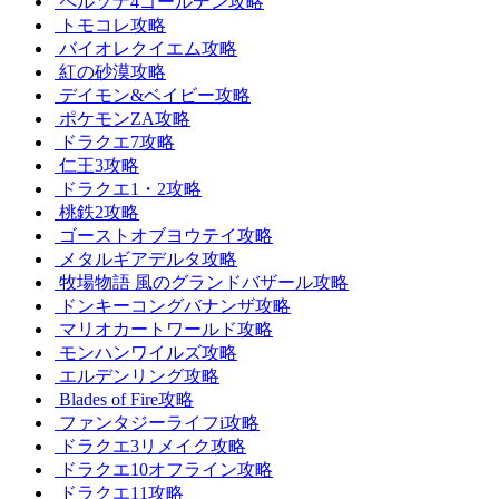
ペルソナ4ゴールデン攻略
トモコレ攻略
バイオレクイエム攻略
紅の砂漠攻略
デイモン&ベイビー攻略
ポケモンZA攻略
ドラクエ7攻略
仁王3攻略
ドラクエ1・2攻略
桃鉄2攻略
ゴーストオブヨウテイ攻略
メタルギアデルタ攻略
牧場物語 風のグランドバザール攻略
ドンキーコングバナンザ攻略
マリオカートワールド攻略
モンハンワイルズ攻略
エルデンリング攻略
Blades of Fire攻略
ファンタジーライフi攻略
ドラクエ3リメイク攻略
ドラクエ10オフライン攻略
ドラクエ11攻略