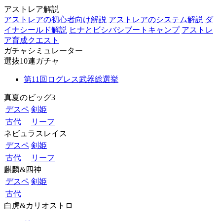
アストレア解説
アストレアの初心者向け解説
アストレアのシステム解説
ダ
イナシールド解説
ヒナとビシバシブートキャンプ
アストレ
ア育成クエスト
ガチャシミュレーター
選抜10連ガチャ
第11回ログレス武器総選挙
真夏のビッグ3
デスペ
剣姫
古代
リーフ
ネビュラスレイス
デスペ
剣姫
古代
リーフ
麒麟&四神
デスペ
剣姫
古代
白虎&カリオストロ