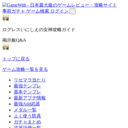
事前ガチャ
ゲーム検索
ログイン
ログレスいにしえの女神攻略ガイド
掲示板Q&A
トップに戻る
ゲーム攻略一覧を見る
リセマラ当たり
最強テンプレ
基本テンプレ
最新アプデ情報
最強Add武器
メダル一覧
よく使う防具
ガチャまとめ
武器評価一覧