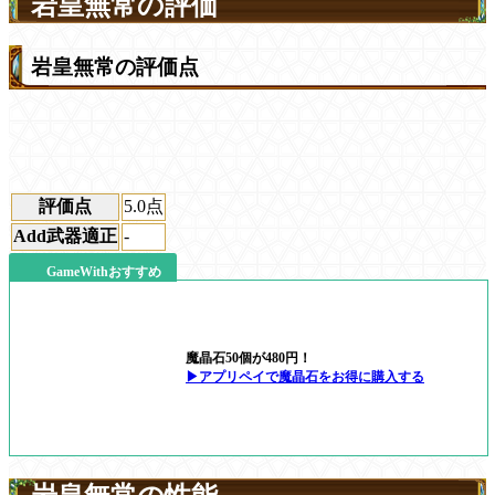
岩皇無常の評価
岩皇無常の評価点
評価点
5.0
点
Add武器適正
-
GameWithおすすめ
魔晶石50個が480円！
▶アプリペイで魔晶石をお得に購入する