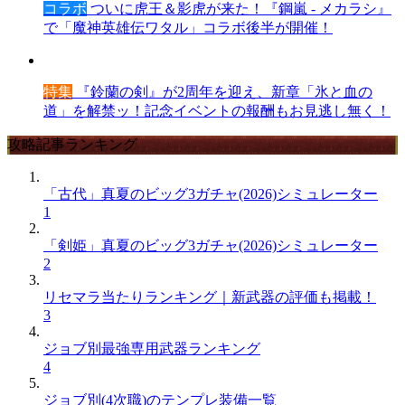
コラボ
ついに虎王＆影虎が来た！『鋼嵐 - メカラシ』
で「魔神英雄伝ワタル」コラボ後半が開催！
特集
『鈴蘭の剣』が2周年を迎え、新章「氷と血の
道」を解禁ッ！記念イベントの報酬もお見逃し無く！
攻略記事ランキング
「古代」真夏のビッグ3ガチャ(2026)シミュレーター
1
「剣姫」真夏のビッグ3ガチャ(2026)シミュレーター
2
リセマラ当たりランキング｜新武器の評価も掲載！
3
ジョブ別最強専用武器ランキング
4
ジョブ別(4次職)のテンプレ装備一覧