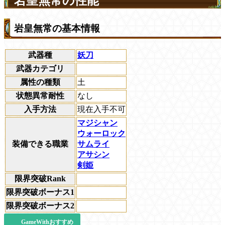
岩皇無常の性能
岩皇無常の基本情報
武器種
妖刀
武器カテゴリ
属性の種類
土
状態異常耐性
なし
入手方法
現在入手不可
マジシャン
ウォーロック
装備できる職業
サムライ
アサシン
剣姫
限界突破Rank
限界突破ボーナス1
限界突破ボーナス2
GameWithおすすめ