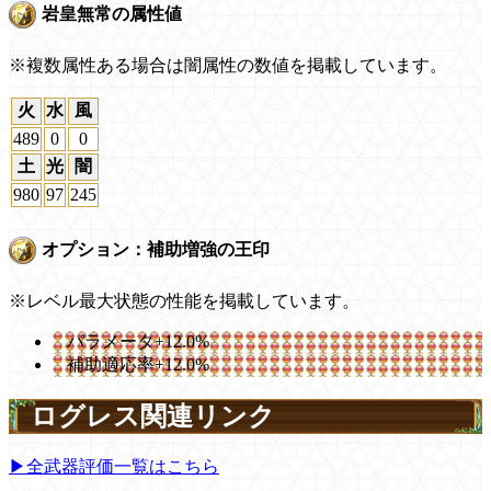
岩皇無常の属性値
※複数属性ある場合は闇属性の数値を掲載しています。
火
水
風
489
0
0
土
光
闇
980
97
245
オプション：補助増強の王印
※レベル最大状態の性能を掲載しています。
パラメータ+12.0%
補助適応率+12.0%
ログレス関連リンク
▶全武器評価一覧はこちら