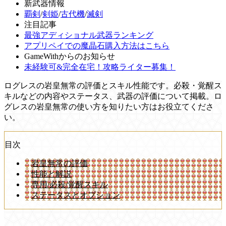
新武器情報
覇剣
/
剣姫
/
古代機
/
滅剣
注目記事
最強アディショナル武器ランキング
アプリペイでの魔晶石購入方法はこちら
GameWithからのお知らせ
未経験可&完全在宅！攻略ライター募集！
ログレスの岩皇無常の評価とスキル性能です。必殺・覚醒ス
キルなどの内容やステータス、武器の評価について掲載。ロ
グレスの岩皇無常の使い方を知りたい方はお役立てくださ
い。
目次
岩皇無常の評価
性能と解説
専用/必殺/覚醒スキル
ステータスとオプション