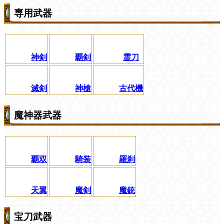
専用武器
神剣
覇剣
霊刀
滅剣
神槍
古代機
魔神器武器
覇双
騎装
羅刹
天翼
魔剣
魔銃
宝刀武器