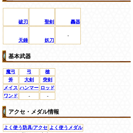
破刃
聖剣
轟器
-
天錘
妖刀
基本武器
魔弓
弓
槍
斧
大剣
突剣
メイス
ハンマー
ロッド
ワンド
-
-
アクセ・メダル情報
よく使う防具/アクセ
よく使うメダル