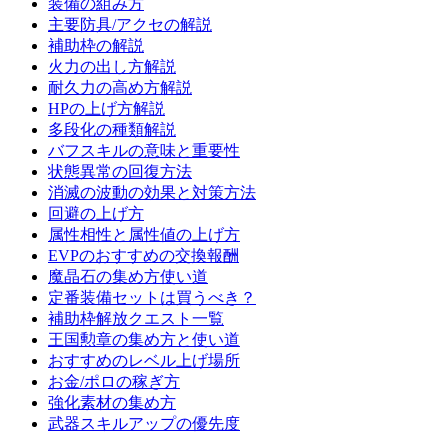
装備の組み方
主要防具/アクセの解説
補助枠の解説
火力の出し方解説
耐久力の高め方解説
HPの上げ方解説
多段化の種類解説
バフスキルの意味と重要性
状態異常の回復方法
消滅の波動の効果と対策方法
回避の上げ方
属性相性と属性値の上げ方
EVPのおすすめの交換報酬
魔晶石の集め方使い道
定番装備セットは買うべき？
補助枠解放クエスト一覧
王国勲章の集め方と使い道
おすすめのレベル上げ場所
お金/ポロの稼ぎ方
強化素材の集め方
武器スキルアップの優先度