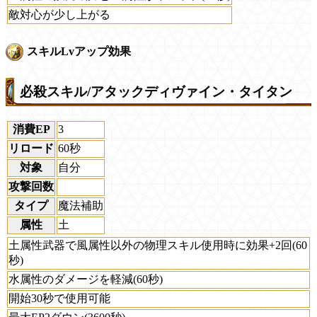
敵対心が少し上がる
スキルLvアップ効果
必殺スキル/アタックディヴァイン・タイタン
消費EP
3
リロード
60秒
対象
自分
攻撃回数
タイプ
魔法補助
属性
土
土属性武器で風属性以外の物理スキル使用時に効果+2回(60
秒)
水属性のダメージを軽減(60秒)
開始30秒で使用可能