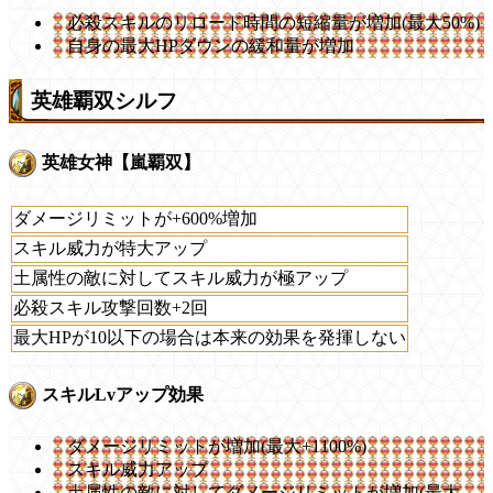
必殺スキルのリロード時間の短縮量が増加(最大50%)
自身の最大HPダウンの緩和量が増加
英雄覇双シルフ
英雄女神【嵐覇双】
ダメージリミットが+600%増加
スキル威力が特大アップ
土属性の敵に対してスキル威力が極アップ
必殺スキル攻撃回数+2回
最大HPが10以下の場合は本来の効果を発揮しない
スキルLvアップ効果
ダメージリミットが増加(最大+1100%)
スキル威力アップ
土属性の敵に対してダメージリミットが増加(最大