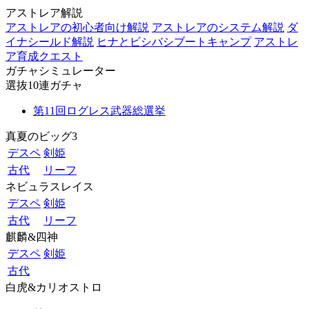
アストレア解説
アストレアの初心者向け解説
アストレアのシステム解説
ダ
イナシールド解説
ヒナとビシバシブートキャンプ
アストレ
ア育成クエスト
ガチャシミュレーター
選抜10連ガチャ
第11回ログレス武器総選挙
真夏のビッグ3
デスペ
剣姫
古代
リーフ
ネビュラスレイス
デスペ
剣姫
古代
リーフ
麒麟&四神
デスペ
剣姫
古代
白虎&カリオストロ