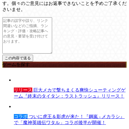
す。個々のご意見にはお返事できないことを予めご了承くだ
さいませ。
ゲームを探す
リリース
巨大メカで撃ちまくる爽快シューティングゲ
ーム『終末のタイタン：ラストラッシュ』リリース！
コラボ
ついに虎王＆影虎が来た！『鋼嵐 - メカラシ』
で「魔神英雄伝ワタル」コラボ後半が開催！