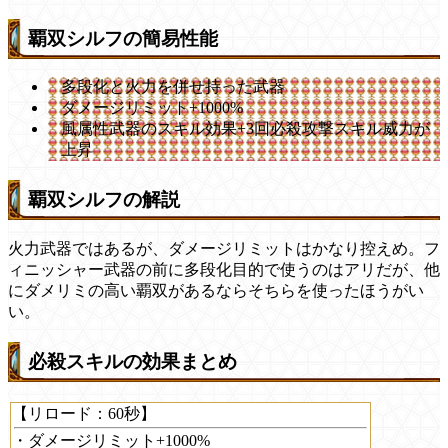
覇双シルフの簡易性能
多段化と火力を併せ持った武器
ダメージリミット+1000%
風属性武器のスキル効果+3回必殺攻撃スキル威力が
上昇
覇双シルフの解説
火力武器ではあるが、ダメージリミットはかなり控えめ。フ
ィニッシャー武器の前に多段化目的で使うのはアリだが、他
にダメリミの高い覇双があるならそちらを使ったほうがい
い。
必殺スキルの効果まとめ
【リロード：60秒】
・ダメージリミット+1000%