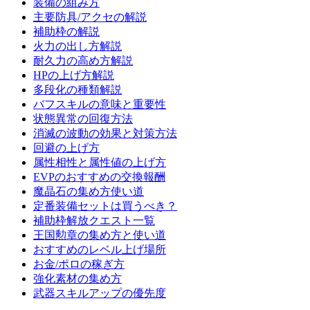
装備の組み方
主要防具/アクセの解説
補助枠の解説
火力の出し方解説
耐久力の高め方解説
HPの上げ方解説
多段化の種類解説
バフスキルの意味と重要性
状態異常の回復方法
消滅の波動の効果と対策方法
回避の上げ方
属性相性と属性値の上げ方
EVPのおすすめの交換報酬
魔晶石の集め方使い道
定番装備セットは買うべき？
補助枠解放クエスト一覧
王国勲章の集め方と使い道
おすすめのレベル上げ場所
お金/ポロの稼ぎ方
強化素材の集め方
武器スキルアップの優先度