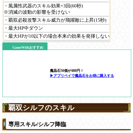
・風属性武器のスキル効果+3回(60秒)
※消滅の波動の影響を受けない
・覇双必殺攻撃スキル威力が飛躍敵に上昇(15秒)
・最大HP中ダウン
・最大HPが10以下の場合本来の効果を発揮しない
GameWithおすすめ
魔晶石50個が480円！
▶アプリペイで魔晶石をお得に購入する
覇双シルフのスキル
専用スキル/シルフ降臨