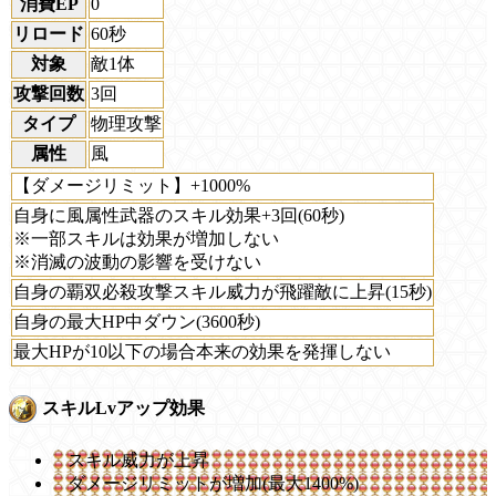
消費EP
0
リロード
60秒
対象
敵1体
攻撃回数
3回
タイプ
物理攻撃
属性
風
【ダメージリミット】+1000%
自身に風属性武器のスキル効果+3回(60秒)
※一部スキルは効果が増加しない
※消滅の波動の影響を受けない
自身の覇双必殺攻撃スキル威力が飛躍敵に上昇(15秒)
自身の最大HP中ダウン(3600秒)
最大HPが10以下の場合本来の効果を発揮しない
スキルLvアップ効果
スキル威力が上昇
ダメージリミットが増加(最大1400%)