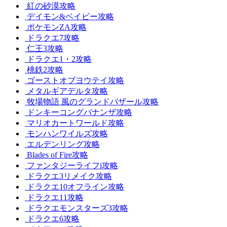
紅の砂漠攻略
デイモン&ベイビー攻略
ポケモンZA攻略
ドラクエ7攻略
仁王3攻略
ドラクエ1・2攻略
桃鉄2攻略
ゴーストオブヨウテイ攻略
メタルギアデルタ攻略
牧場物語 風のグランドバザール攻略
ドンキーコングバナンザ攻略
マリオカートワールド攻略
モンハンワイルズ攻略
エルデンリング攻略
Blades of Fire攻略
ファンタジーライフi攻略
ドラクエ3リメイク攻略
ドラクエ10オフライン攻略
ドラクエ11攻略
ドラクエモンスターズ3攻略
ドラクエ6攻略