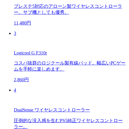
プレステ5対応のアローン製ワイヤレスコントローラ
ー。サブ機としても優秀。
11,480円
3
Logicool G F310r
コスパ抜群のロジクール製有線パッド。幅広いPCゲー
ムを手軽に楽しめます。
2,860円
4
DualSense ワイヤレスコントローラー
圧倒的な没入感を生むPS5純正ワイヤレスコントロー
ラー。