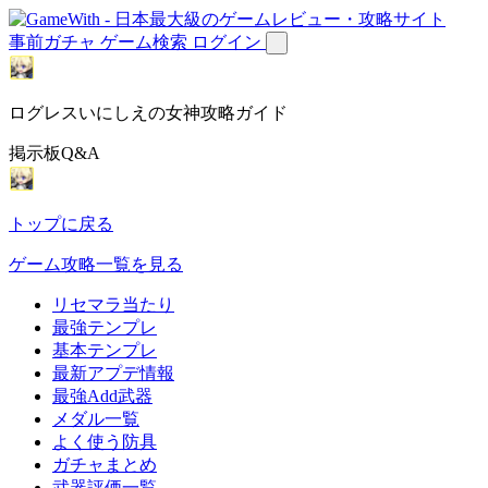
事前ガチャ
ゲーム検索
ログイン
ログレスいにしえの女神攻略ガイド
掲示板Q&A
トップに戻る
ゲーム攻略一覧を見る
リセマラ当たり
最強テンプレ
基本テンプレ
最新アプデ情報
最強Add武器
メダル一覧
よく使う防具
ガチャまとめ
武器評価一覧