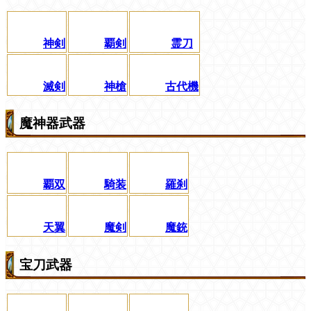
神剣
覇剣
霊刀
滅剣
神槍
古代機
魔神器武器
覇双
騎装
羅刹
天翼
魔剣
魔銃
宝刀武器