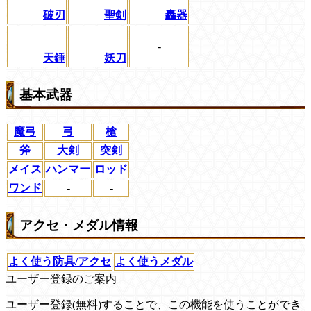
破刃
聖剣
轟器
-
天錘
妖刀
基本武器
魔弓
弓
槍
斧
大剣
突剣
メイス
ハンマー
ロッド
ワンド
-
-
アクセ・メダル情報
よく使う防具/アクセ
よく使うメダル
ユーザー登録のご案内
ユーザー登録(無料)することで、この機能を使うことができ