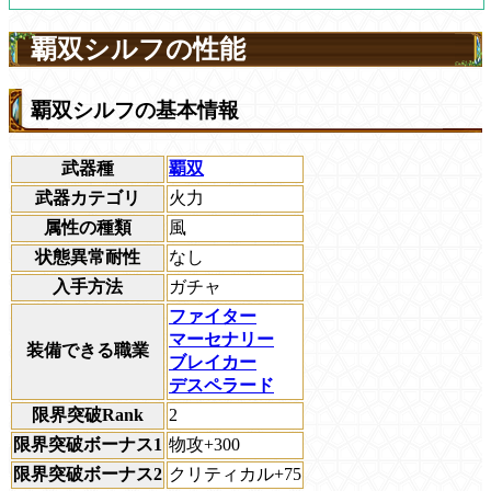
覇双シルフの性能
覇双シルフの基本情報
武器種
覇双
武器カテゴリ
火力
属性の種類
風
状態異常耐性
なし
入手方法
ガチャ
ファイター
マーセナリー
装備できる職業
ブレイカー
デスペラード
限界突破Rank
2
限界突破ボーナス1
物攻+300
限界突破ボーナス2
クリティカル+75