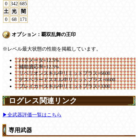
0
342
685
土
光
闇
0
68
171
オプション：覇双乱舞の王印
※レベル最大状態の性能を掲載しています。
パラメータ+12.5%
補助適応率+12.5%
リベリオンスキル中リミットプラス+6600
デスペラードスキル中リミットプラス+6600
ブレイカースキル中リミットプラス+3300
ログレス関連リンク
▶全武器評価一覧はこちら
専用武器