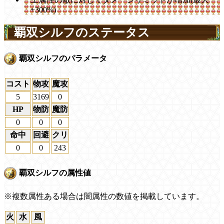
+300%)
覇双シルフのステータス
覇双シルフのパラメータ
コスト
物攻
魔攻
5
3169
0
HP
物防
魔防
0
0
0
命中
回避
クリ
0
0
243
覇双シルフの属性値
※複数属性ある場合は闇属性の数値を掲載しています。
火
水
風