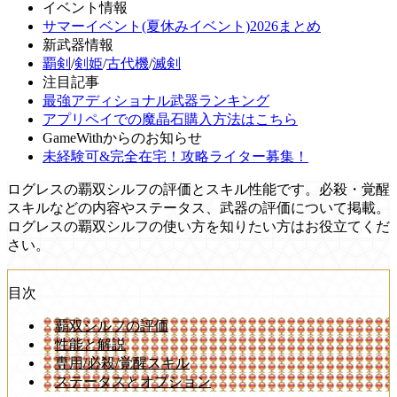
イベント情報
サマーイベント(夏休みイベント)2026まとめ
新武器情報
覇剣
/
剣姫
/
古代機
/
滅剣
注目記事
最強アディショナル武器ランキング
アプリペイでの魔晶石購入方法はこちら
GameWithからのお知らせ
未経験可&完全在宅！攻略ライター募集！
ログレスの覇双シルフの評価とスキル性能です。必殺・覚醒
スキルなどの内容やステータス、武器の評価について掲載。
ログレスの覇双シルフの使い方を知りたい方はお役立てくだ
さい。
目次
覇双シルフの評価
性能と解説
専用/必殺/覚醒スキル
ステータスとオプション