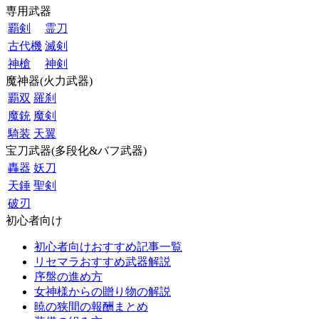
専用武器
覇剣
霊刀
古代機
滅剣
神槍
神剣
魔神器(火力武器)
覇双
羅刹
魔銃
魔剣
騎装
天翼
宝刀武器(多段化&バフ武器)
轟器
妖刀
天錘
聖剣
破刃
初心者向け
初心者向けおすすめ記事一覧
リセマラおすすめ武器解説
序盤の進め方
女神様からの贈り物の解説
暁の狭間の報酬まとめ