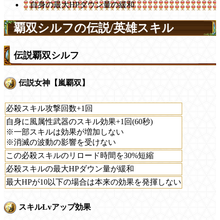
自身の最大HPダウン量の緩和
覇双シルフの伝説/英雄スキル
伝説覇双シルフ
伝説女神【嵐覇双】
必殺スキル攻撃回数+1回
自身に風属性武器のスキル効果+1回(60秒)
※一部スキルは効果が増加しない
※消滅の波動の影響を受けない
この必殺スキルのリロード時間を30%短縮
必殺スキルの最大HPダウン量が緩和
最大HPが10以下の場合は本来の効果を発揮しない
スキルLvアップ効果