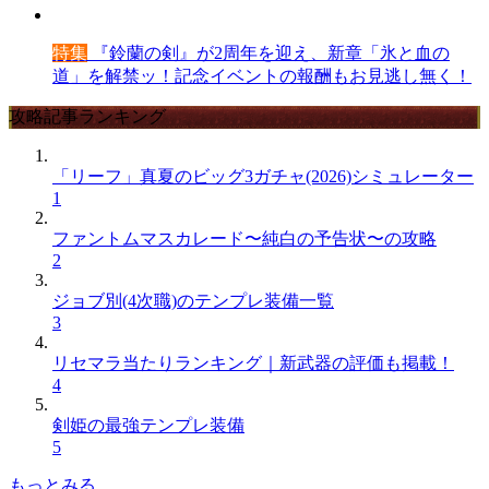
特集
『鈴蘭の剣』が2周年を迎え、新章「氷と血の
道」を解禁ッ！記念イベントの報酬もお見逃し無く！
攻略記事ランキング
「リーフ」真夏のビッグ3ガチャ(2026)シミュレーター
1
ファントムマスカレード〜純白の予告状〜の攻略
2
ジョブ別(4次職)のテンプレ装備一覧
3
リセマラ当たりランキング｜新武器の評価も掲載！
4
剣姫の最強テンプレ装備
5
もっとみる