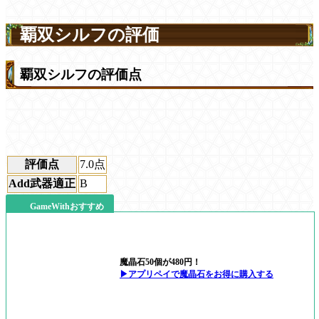
覇双シルフの評価
覇双シルフの評価点
評価点
7.0
点
Add武器適正
B
GameWithおすすめ
魔晶石50個が480円！
▶アプリペイで魔晶石をお得に購入する