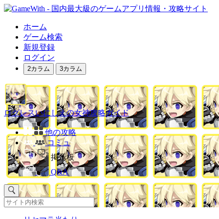
ホーム
ゲーム検索
新規登録
ログイン
2カラム
3カラム
ログレスいにしえの女神攻略ガイド
他の攻略
コミュ
掲示板
Q&A