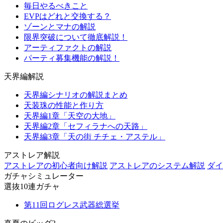
毎日やるべきこと
EVPはどれと交換する？
ゾーンとマナの解説
限界突破について徹底解説！
アーティファクトの解説
パーティ募集機能の解説！
天界編解説
天界編シナリオの解説まとめ
天装珠の性能と作り方
天界編1章「天空の大地」
天界編2章「セフィラナへの天路」
天界編3章「天の街 チチェ・アステル」
アストレア解説
アストレアの初心者向け解説
アストレアのシステム解説
ダイ
ガチャシミュレーター
選抜10連ガチャ
第11回ログレス武器総選挙