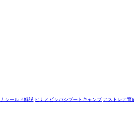
ナシールド解説
ヒナとビシバシブートキャンプ
アストレア育