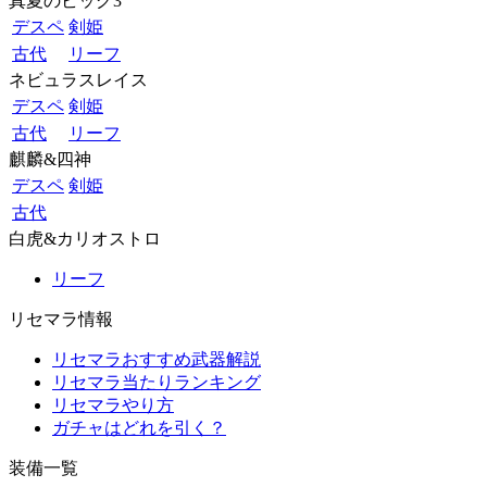
真夏のビッグ3
デスペ
剣姫
古代
リーフ
ネビュラスレイス
デスペ
剣姫
古代
リーフ
麒麟&四神
デスペ
剣姫
古代
白虎&カリオストロ
リーフ
リセマラ情報
リセマラおすすめ武器解説
リセマラ当たりランキング
リセマラやり方
ガチャはどれを引く？
装備一覧