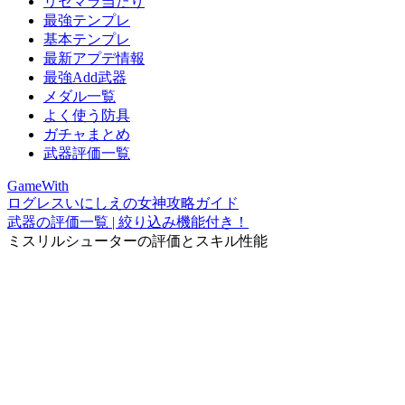
リセマラ当たり
最強テンプレ
基本テンプレ
最新アプデ情報
最強Add武器
メダル一覧
よく使う防具
ガチャまとめ
武器評価一覧
GameWith
ログレスいにしえの女神攻略ガイド
武器の評価一覧 | 絞り込み機能付き！
ミスリルシューターの評価とスキル性能