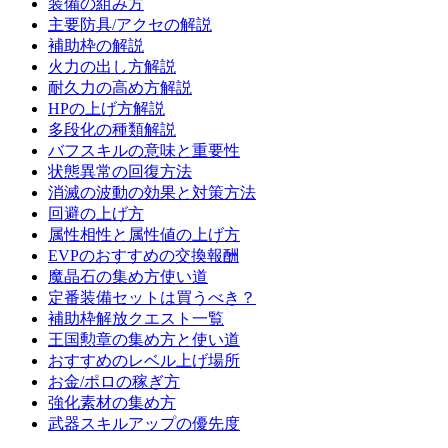
装備の組み方
主要防具/アクセの解説
補助枠の解説
火力の出し方解説
耐久力の高め方解説
HPの上げ方解説
多段化の種類解説
バフスキルの意味と重要性
状態異常の回復方法
消滅の波動の効果と対策方法
回避の上げ方
属性相性と属性値の上げ方
EVPのおすすめの交換報酬
魔晶石の集め方使い道
定番装備セットは買うべき？
補助枠解放クエスト一覧
王国勲章の集め方と使い道
おすすめのレベル上げ場所
お金/ポロの稼ぎ方
強化素材の集め方
武器スキルアップの優先度