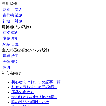
専用武器
覇剣
霊刀
古代機
滅剣
神槍
神剣
魔神器(火力武器)
覇双
羅刹
魔銃
魔剣
騎装
天翼
宝刀武器(多段化&バフ武器)
轟器
妖刀
天錘
聖剣
破刃
初心者向け
初心者向けおすすめ記事一覧
リセマラおすすめ武器解説
序盤の進め方
女神様からの贈り物の解説
暁の狭間の報酬まとめ