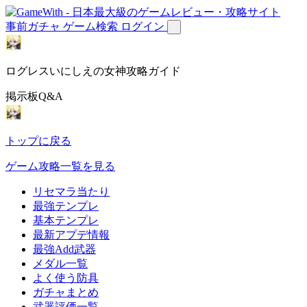
事前ガチャ
ゲーム検索
ログイン
ログレスいにしえの女神攻略ガイド
掲示板Q&A
トップに戻る
ゲーム攻略一覧を見る
リセマラ当たり
最強テンプレ
基本テンプレ
最新アプデ情報
最強Add武器
メダル一覧
よく使う防具
ガチャまとめ
武器評価一覧