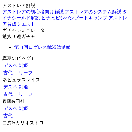
アストレア解説
アストレアの初心者向け解説
アストレアのシステム解説
ダ
イナシールド解説
ヒナとビシバシブートキャンプ
アストレ
ア育成クエスト
ガチャシミュレーター
選抜10連ガチャ
第11回ログレス武器総選挙
真夏のビッグ3
デスペ
剣姫
古代
リーフ
ネビュラスレイス
デスペ
剣姫
古代
リーフ
麒麟&四神
デスペ
剣姫
古代
白虎&カリオストロ