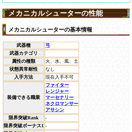
メカニカルシューターの性能
メカニカルシューターの基本情報
武器種
弓
武器カテゴリ
属性の種類
火、水、風、土
状態異常耐性
なし
入手方法
現在入手不可
ファイター
レンジャー
装備できる職業
マーセナリー
ネクロマンサー
アサシン
限界突破Rank
-
限界突破ボーナス1
-