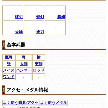
破刃
聖剣
轟器
-
天錘
妖刀
基本武器
魔弓
弓
槍
斧
大剣
突剣
メイス
ハンマー
ロッド
ワンド
-
-
アクセ・メダル情報
よく使う防具/アクセ
よく使うメダル