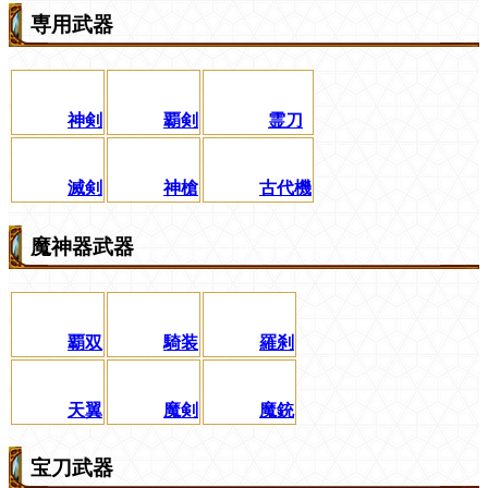
専用武器
神剣
覇剣
霊刀
滅剣
神槍
古代機
魔神器武器
覇双
騎装
羅刹
天翼
魔剣
魔銃
宝刀武器