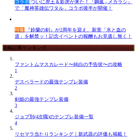
コラボ
ついに虎王＆影虎が来た！『鋼嵐 - メカラシ』
で「魔神英雄伝ワタル」コラボ後半が開催！
特集
『鈴蘭の剣』が2周年を迎え、新章「氷と血の
道」を解禁ッ！記念イベントの報酬もお見逃し無く！
攻略記事ランキング
ファントムマスカレード〜純白の予告状〜の攻略
1
デスペラードの最強テンプレ装備
2
剣姫の最強テンプレ装備
3
ジョブ別(4次職)のテンプレ装備一覧
4
リセマラ当たりランキング｜新武器の評価も掲載！