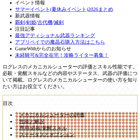
イベント情報
サマーイベント(夏休みイベント)2026まとめ
新武器情報
覇剣
/
剣姫
/
古代機
/
滅剣
注目記事
最強アディショナル武器ランキング
アプリペイでの魔晶石購入方法はこちら
GameWithからのお知らせ
未経験可&完全在宅！攻略ライター募集！
ログレスのメカニカルシューターの評価とスキル性能です。
必殺・覚醒スキルなどの内容やステータス、武器の評価につ
いて掲載。ログレスのメカニカルシューターの使い方を知り
たい方はお役立てください。
目次
メカニカルシューターの評価
性能と解説
専用/必殺/覚醒スキル
ステータスとオプション