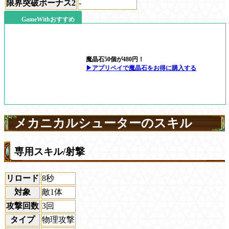
限界突破ボーナス2
-
GameWithおすすめ
魔晶石50個が480円！
▶アプリペイで魔晶石をお得に購入する
メカニカルシューターのスキル
専用スキル/射撃
リロード
8秒
対象
敵1体
攻撃回数
3回
タイプ
物理攻撃