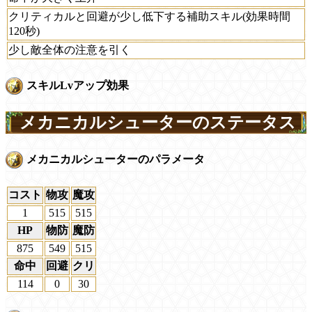
クリティカルと回避が少し低下する補助スキル(効果時間
120秒)
少し敵全体の注意を引く
スキルLvアップ効果
メカニカルシューターのステータス
メカニカルシューターのパラメータ
コスト
物攻
魔攻
1
515
515
HP
物防
魔防
875
549
515
命中
回避
クリ
114
0
30