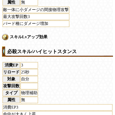
属性
無
敵一体に小ダメージの間接物理攻撃
最大攻撃回数3
バード種にダメージ増加
スキルLvアップ効果
必殺スキル/ハイヒットスタンス
消費EP
3
リロード
25秒
対象
自分
攻撃回数
タイプ
物理補助
属性
無
消費EP3
命中が大きく上昇