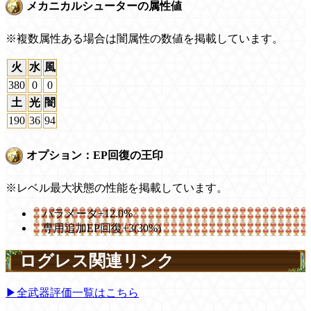
メカニカルシューターの属性値
※複数属性ある場合は闇属性の数値を掲載しています。
火
水
風
380
0
0
土
光
闇
190
36
94
オプション：EP回復の王印
※レベル最大状態の性能を掲載しています。
パラメータ+12.0%
専用追加EP回復+3(30%)
ログレス関連リンク
▶全武器評価一覧はこちら