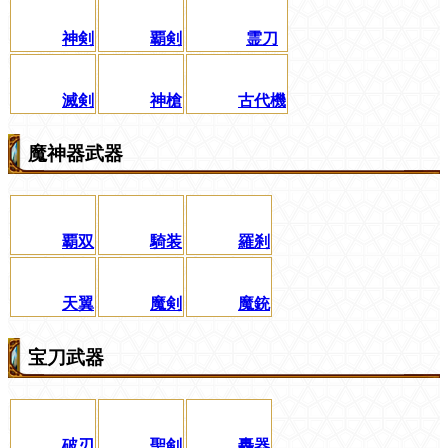
神剣
覇剣
霊刀
滅剣
神槍
古代機
魔神器武器
覇双
騎装
羅刹
天翼
魔剣
魔銃
宝刀武器
破刃
聖剣
轟器