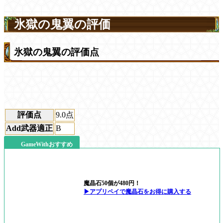
氷獄の鬼翼の評価
氷獄の鬼翼の評価点
評価点
9.0
点
Add武器適正
B
GameWithおすすめ
魔晶石50個が480円！
▶アプリペイで魔晶石をお得に購入する