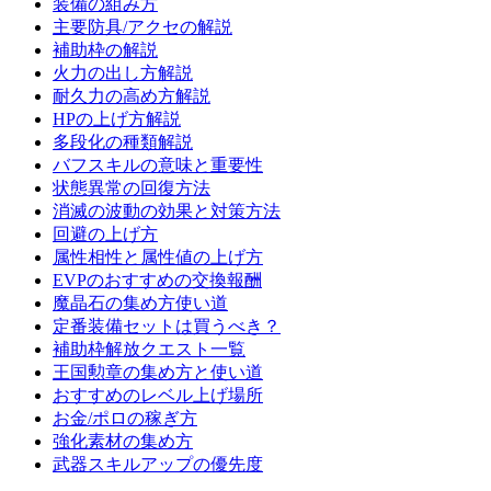
装備の組み方
主要防具/アクセの解説
補助枠の解説
火力の出し方解説
耐久力の高め方解説
HPの上げ方解説
多段化の種類解説
バフスキルの意味と重要性
状態異常の回復方法
消滅の波動の効果と対策方法
回避の上げ方
属性相性と属性値の上げ方
EVPのおすすめの交換報酬
魔晶石の集め方使い道
定番装備セットは買うべき？
補助枠解放クエスト一覧
王国勲章の集め方と使い道
おすすめのレベル上げ場所
お金/ポロの稼ぎ方
強化素材の集め方
武器スキルアップの優先度