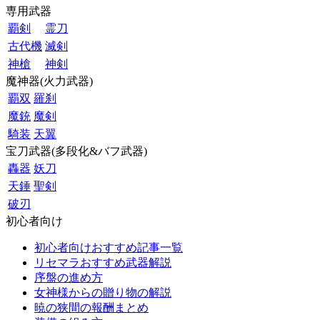
専用武器
覇剣
霊刀
古代機
滅剣
神槍
神剣
魔神器(火力武器)
覇双
羅刹
魔銃
魔剣
騎装
天翼
宝刀武器(多段化&バフ武器)
轟器
妖刀
天錘
聖剣
破刃
初心者向け
初心者向けおすすめ記事一覧
リセマラおすすめ武器解説
序盤の進め方
女神様からの贈り物の解説
暁の狭間の報酬まとめ