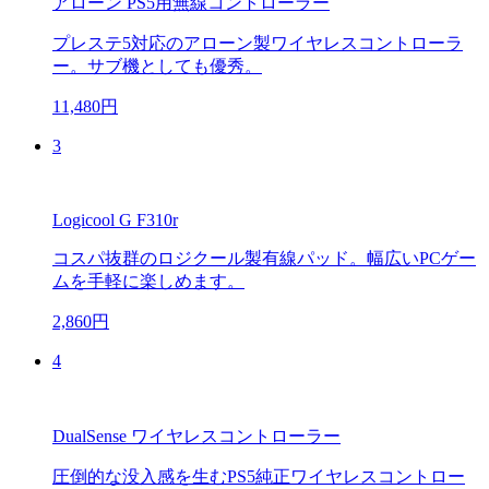
アローン PS5用無線コントローラー
プレステ5対応のアローン製ワイヤレスコントローラ
ー。サブ機としても優秀。
11,480円
3
Logicool G F310r
コスパ抜群のロジクール製有線パッド。幅広いPCゲー
ムを手軽に楽しめます。
2,860円
4
DualSense ワイヤレスコントローラー
圧倒的な没入感を生むPS5純正ワイヤレスコントロー