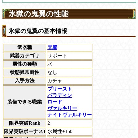
氷獄の鬼翼の性能
氷獄の鬼翼の基本情報
武器種
天翼
武器カテゴリ
サポート
属性の種類
水
状態異常耐性
なし
入手方法
ガチャ
プリースト
パラディン
装備できる職業
ロード
ヴァルキリー
ナイトヴァルキリー
限界突破Rank
2
限界突破ボーナス1
水属性+150