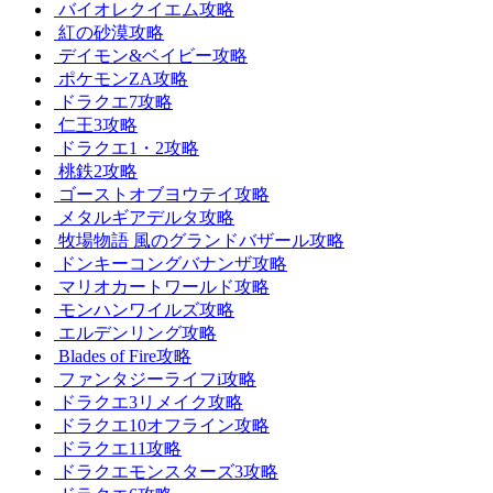
バイオレクイエム攻略
紅の砂漠攻略
デイモン&ベイビー攻略
ポケモンZA攻略
ドラクエ7攻略
仁王3攻略
ドラクエ1・2攻略
桃鉄2攻略
ゴーストオブヨウテイ攻略
メタルギアデルタ攻略
牧場物語 風のグランドバザール攻略
ドンキーコングバナンザ攻略
マリオカートワールド攻略
モンハンワイルズ攻略
エルデンリング攻略
Blades of Fire攻略
ファンタジーライフi攻略
ドラクエ3リメイク攻略
ドラクエ10オフライン攻略
ドラクエ11攻略
ドラクエモンスターズ3攻略