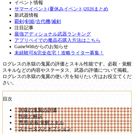
イベント情報
サマーイベント(夏休みイベント)2026まとめ
新武器情報
覇剣
/
剣姫
/
古代機
/
滅剣
注目記事
最強アディショナル武器ランキング
アプリペイでの魔晶石購入方法はこちら
GameWithからのお知らせ
未経験可&完全在宅！攻略ライター募集！
ログレスの氷獄の鬼翼の評価とスキル性能です。必殺・覚醒
スキルなどの内容やステータス、武器の評価について掲載。
ログレスの氷獄の鬼翼の使い方を知りたい方はお役立てくだ
さい。
目次
氷獄の鬼翼の評価
性能と解説
専用/必殺/覚醒スキル
ステータスとオプション