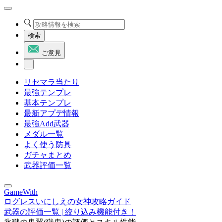
検索
ご意見
リセマラ当たり
最強テンプレ
基本テンプレ
最新アプデ情報
最強Add武器
メダル一覧
よく使う防具
ガチャまとめ
武器評価一覧
GameWith
ログレスいにしえの女神攻略ガイド
武器の評価一覧 | 絞り込み機能付き！