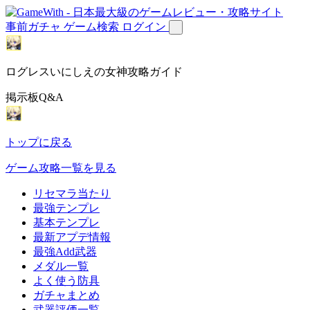
事前ガチャ
ゲーム検索
ログイン
ログレスいにしえの女神攻略ガイド
掲示板Q&A
トップに戻る
ゲーム攻略一覧を見る
リセマラ当たり
最強テンプレ
基本テンプレ
最新アプデ情報
最強Add武器
メダル一覧
よく使う防具
ガチャまとめ
武器評価一覧