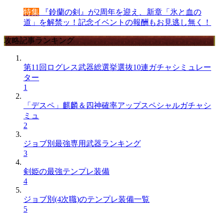
特集
『鈴蘭の剣』が2周年を迎え、新章「氷と血の
道」を解禁ッ！記念イベントの報酬もお見逃し無く！
攻略記事ランキング
第11回ログレス武器総選挙選抜10連ガチャシミュレー
ター
1
「デスペ」麒麟＆四神確率アップスペシャルガチャシ
ミュ
2
ジョブ別最強専用武器ランキング
3
剣姫の最強テンプレ装備
4
ジョブ別(4次職)のテンプレ装備一覧
5