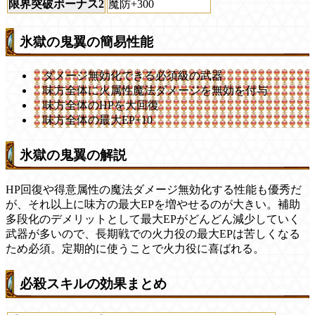
限界突破ボーナス2
魔防+300
氷獄の鬼翼の簡易性能
ダメージ無効化できる必須級の武器
味方全体に火属性魔法ダメージを無効を付与
味方全体のHPを大回復
味方全体の最大EP+10
氷獄の鬼翼の解説
HP回復や得意属性の魔法ダメージ無効化する性能も優秀だ
が、それ以上に味方の最大EPを増やせるのが大きい。補助
多段化のデメリットとして最大EPがどんどん減少していく
武器が多いので、長期戦での火力役の最大EPは苦しくなる
ため必須。定期的に使うことで火力役に喜ばれる。
必殺スキルの効果まとめ