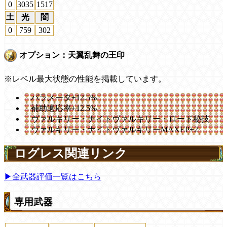
0
3035
1517
土
光
闇
0
759
302
オプション：天翼乱舞の王印
※レベル最大状態の性能を掲載しています。
パラメータ+12.5%
補助適応率+12.5%
ヴァルキリー・ナイトヴァルキリー・ロード秘技
ヴァルキリー・ナイトヴァルキリーMAXEP+2
ログレス関連リンク
▶全武器評価一覧はこちら
専用武器