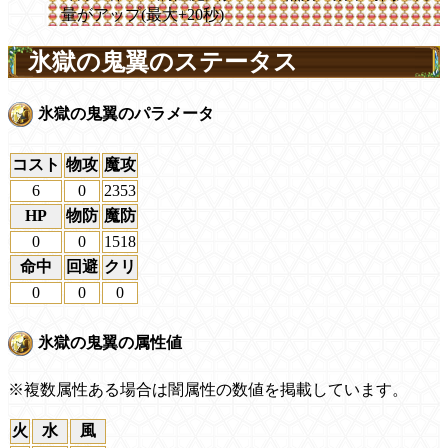
量がアップ(最大+20秒)
氷獄の鬼翼のステータス
氷獄の鬼翼のパラメータ
コスト
物攻
魔攻
6
0
2353
HP
物防
魔防
0
0
1518
命中
回避
クリ
0
0
0
氷獄の鬼翼の属性値
※複数属性ある場合は闇属性の数値を掲載しています。
火
水
風