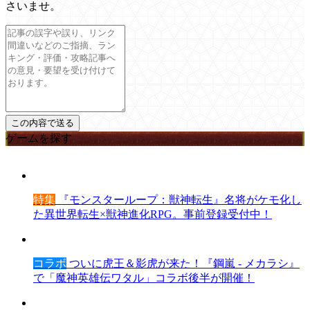
さいませ。
ゲームを探す
特集
『モンスターループ：獣神転生』名将がケモ化し
た異世界転生×獣神進化RPG。事前登録受付中！
コラボ
ついに虎王＆影虎が来た！『鋼嵐 - メカラシ』
で「魔神英雄伝ワタル」コラボ後半が開催！