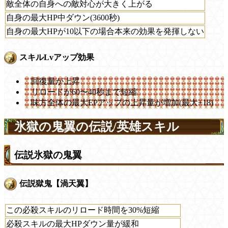
敵全体の自身への敵対心が大きく上がる
自身の最大HP中ダウン(3600秒)
自身の最大HPが10以下の場合本来の効果を発揮しない
スキルLvアップ効果
回復量が上昇
リロードが60〜40秒まで短縮
味方全体の最大EPアップの上昇量が増加(最大+18)
氷獄の鬼翼の伝説/英雄スキル
伝説氷獄の鬼翼
伝説獄鬼【渦天翼】
この必殺スキルのリロード時間を30%短縮
必殺スキルの最大HPダウン量が緩和