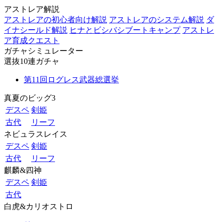
アストレア解説
アストレアの初心者向け解説
アストレアのシステム解説
ダ
イナシールド解説
ヒナとビシバシブートキャンプ
アストレ
ア育成クエスト
ガチャシミュレーター
選抜10連ガチャ
第11回ログレス武器総選挙
真夏のビッグ3
デスペ
剣姫
古代
リーフ
ネビュラスレイス
デスペ
剣姫
古代
リーフ
麒麟&四神
デスペ
剣姫
古代
白虎&カリオストロ