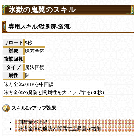
氷獄の鬼翼のスキル
専用スキル/獄鬼舞-激流-
リロード
9秒
対象
味方全体
攻撃回数
タイプ
魔法回復
属性
闇
味方全体のHPを中回復
味方全体の魔防と闇属性を大アップする(30秒)
スキルLvアップ効果
回復量が上昇
味方全体の魔防と闇属性上昇量が増加