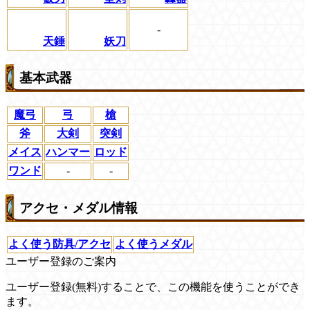
-
天錘
妖刀
基本武器
魔弓
弓
槍
斧
大剣
突剣
メイス
ハンマー
ロッド
ワンド
-
-
アクセ・メダル情報
よく使う防具/アクセ
よく使うメダル
ユーザー登録のご案内
ユーザー登録(無料)することで、この機能を使うことができ
ます。