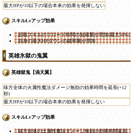
最大HPが10以下の場合本来の効果を発揮しない
スキルLvアップ効果
必殺スキルのリロード時間の短縮量が増加(最大50%)
自身の最大HPダウンの緩和量が増加
英雄氷獄の鬼翼
英雄獄鬼【渦天翼】
味方全体の火属性魔法ダメージ無効の効果時間を延長(+12
秒)
最大HPが10以下の場合本来の効果を発揮しない
スキルLvアップ効果
味方全体の土属性魔法ダメージ無効の効果時間延長