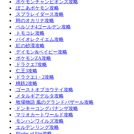
ポケモンチャンピオンズ攻略
ぽこあポケモン攻略
スプラレイダース攻略
時のオカリナ攻略
ペルソナ4ゴールデン攻略
トモコレ攻略
バイオレクイエム攻略
紅の砂漠攻略
デイモン&ベイビー攻略
ポケモンZA攻略
ドラクエ7攻略
仁王3攻略
ドラクエ1・2攻略
桃鉄2攻略
ゴーストオブヨウテイ攻略
メタルギアデルタ攻略
牧場物語 風のグランドバザール攻略
ドンキーコングバナンザ攻略
マリオカートワールド攻略
モンハンワイルズ攻略
エルデンリング攻略
Blades of Fire攻略