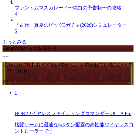
ファントムマスカレード〜純白の予告状〜の攻略
4
「古代」真夏のビッグ3ガチャ(2026)シミュレーター
5
もっとみる
GameWithからのお知らせ
【Amazon7月】おすすめ記事からよく買われているコントロ
ーラーTOP4
PR
1
HORIワイヤレスファイティングコマンダー OCTA Pro
格闘ゲームに最適な6ボタン配置の高性能ワイヤレスコ
ントローラーです。