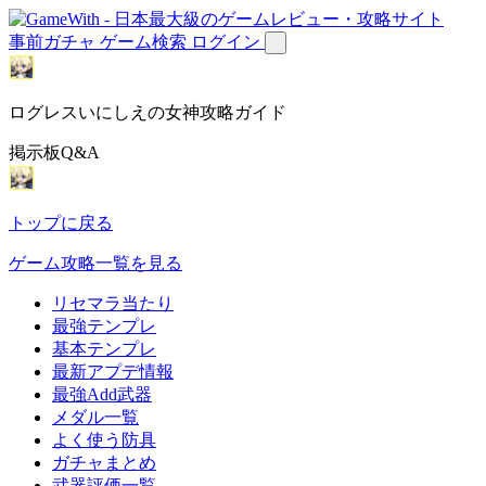
事前ガチャ
ゲーム検索
ログイン
ログレスいにしえの女神攻略ガイド
掲示板Q&A
トップに戻る
ゲーム攻略一覧を見る
リセマラ当たり
最強テンプレ
基本テンプレ
最新アプデ情報
最強Add武器
メダル一覧
よく使う防具
ガチャまとめ
武器評価一覧