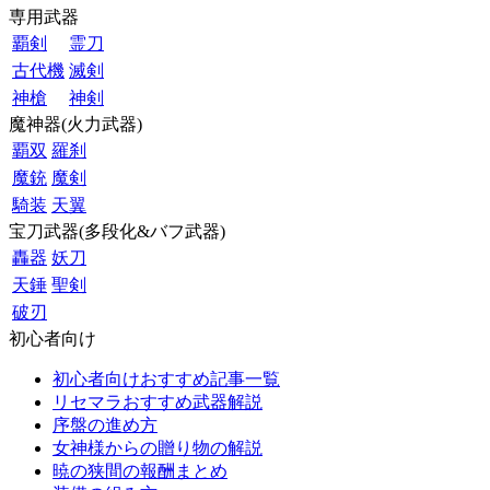
専用武器
覇剣
霊刀
古代機
滅剣
神槍
神剣
魔神器(火力武器)
覇双
羅刹
魔銃
魔剣
騎装
天翼
宝刀武器(多段化&バフ武器)
轟器
妖刀
天錘
聖剣
破刃
初心者向け
初心者向けおすすめ記事一覧
リセマラおすすめ武器解説
序盤の進め方
女神様からの贈り物の解説
暁の狭間の報酬まとめ