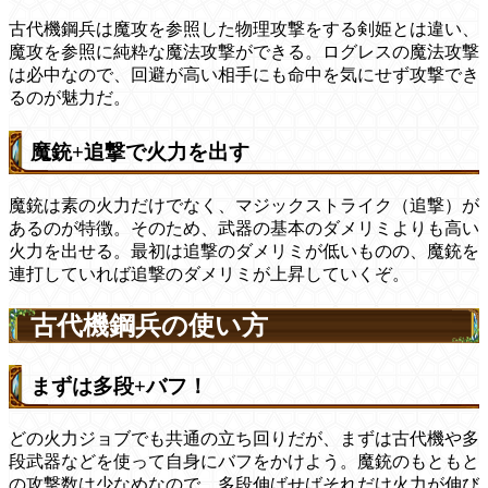
古代機鋼兵は魔攻を参照した物理攻撃をする剣姫とは違い、
魔攻を参照に純粋な魔法攻撃ができる。ログレスの魔法攻撃
は必中なので、回避が高い相手にも命中を気にせず攻撃でき
るのが魅力だ。
魔銃+追撃で火力を出す
魔銃は素の火力だけでなく、マジックストライク（追撃）が
あるのが特徴。そのため、武器の基本のダメリミよりも高い
火力を出せる。最初は追撃のダメリミが低いものの、魔銃を
連打していれば追撃のダメリミが上昇していくぞ。
古代機鋼兵の使い方
まずは多段+バフ！
どの火力ジョブでも共通の立ち回りだが、まずは古代機や多
段武器などを使って自身にバフをかけよう。魔銃のもともと
の攻撃数は少なめなので、多段伸ばせばそれだけ火力が伸び