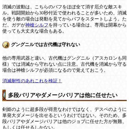
消滅の波動は、こちらのバフをほぼ全て消す厄介な敵スキ
ル。戦闘開始から30秒付近で使われることが多いため、消滅
を使う敵の場合は発動を見てからバフをスタートしよう。た
だ、ガデが
神槍シルフ
を持っている場合は、専用は開幕から
使っても大丈夫な場合もある。
グングニルでは古代機は守れない
他の専用武器と違い、古代機はグングニル（アスカロンも同
様）では消滅から守れない点に注意。古代機を消滅から守る
場合は神槍シルフが必須になるので覚えておこう。
消滅耐性のあれこれを検証！
多段バリアやダメージバリアは他に任せたい
剣姫のように超多段が得意なわけではなく、デスペのように
単発大ダメージを出せるというわけではない。そのため、多
段バリアやダメージバリアは他のジョブに任せた方が無難、
もしくは任せるしかない。