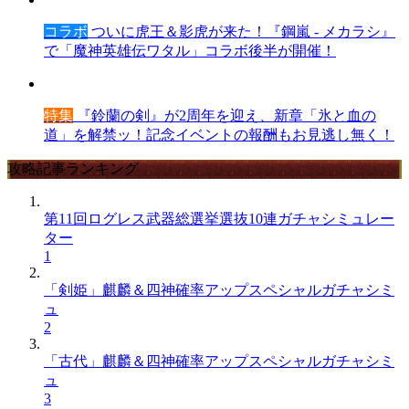
コラボ
ついに虎王＆影虎が来た！『鋼嵐 - メカラシ』
で「魔神英雄伝ワタル」コラボ後半が開催！
特集
『鈴蘭の剣』が2周年を迎え、新章「氷と血の
道」を解禁ッ！記念イベントの報酬もお見逃し無く！
攻略記事ランキング
第11回ログレス武器総選挙選抜10連ガチャシミュレー
ター
1
「剣姫」麒麟＆四神確率アップスペシャルガチャシミ
ュ
2
「古代」麒麟＆四神確率アップスペシャルガチャシミ
ュ
3