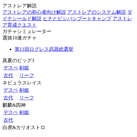
アストレア解説
アストレアの初心者向け解説
アストレアのシステム解説
ダ
イナシールド解説
ヒナとビシバシブートキャンプ
アストレ
ア育成クエスト
ガチャシミュレーター
選抜10連ガチャ
第11回ログレス武器総選挙
真夏のビッグ3
デスペ
剣姫
古代
リーフ
ネビュラスレイス
デスペ
剣姫
古代
リーフ
麒麟&四神
デスペ
剣姫
古代
白虎&カリオストロ