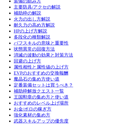
装備の組み方
主要防具/アクセの解説
補助枠の解説
火力の出し方解説
耐久力の高め方解説
HPの上げ方解説
多段化の種類解説
バフスキルの意味と重要性
状態異常の回復方法
消滅の波動の効果と対策方法
回避の上げ方
属性相性と属性値の上げ方
EVPのおすすめの交換報酬
魔晶石の集め方使い道
定番装備セットは買うべき？
補助枠解放クエスト一覧
王国勲章の集め方と使い道
おすすめのレベル上げ場所
お金/ポロの稼ぎ方
強化素材の集め方
武器スキルアップの優先度