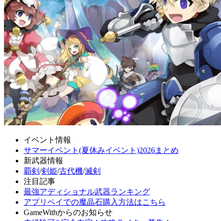
イベント情報
サマーイベント(夏休みイベント)2026まとめ
新武器情報
覇剣
/
剣姫
/
古代機
/
滅剣
注目記事
最強アディショナル武器ランキング
アプリペイでの魔晶石購入方法はこちら
GameWithからのお知らせ