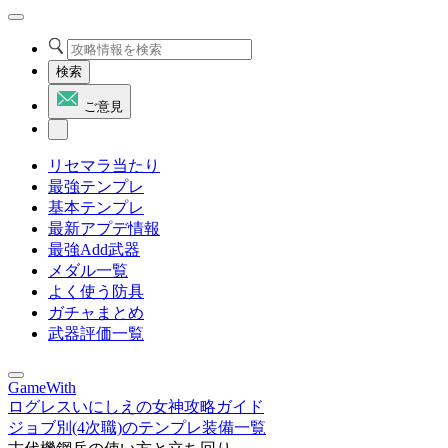
検索
ご意見
リセマラ当たり
最強テンプレ
基本テンプレ
最新アプデ情報
最強Add武器
メダル一覧
よく使う防具
ガチャまとめ
武器評価一覧
GameWith
ログレスいにしえの女神攻略ガイド
ジョブ別(4次職)のテンプレ装備一覧