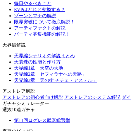
毎日やるべきこと
EVPはどれと交換する？
ゾーンとマナの解説
限界突破について徹底解説！
アーティファクトの解説
パーティ募集機能の解説！
天界編解説
天界編シナリオの解説まとめ
天装珠の性能と作り方
天界編1章「天空の大地」
天界編2章「セフィラナへの天路」
天界編3章「天の街 チチェ・アステル」
アストレア解説
アストレアの初心者向け解説
アストレアのシステム解説
ダイ
ガチャシミュレーター
選抜10連ガチャ
第11回ログレス武器総選挙