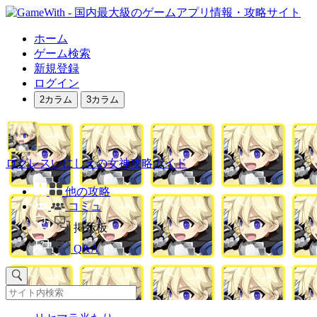
ホーム
ゲーム検索
新規登録
ログイン
2カラム
3カラム
ログレスいにしえの女神攻略ガイド
他の攻略
コミュ
掲示板
Q&A