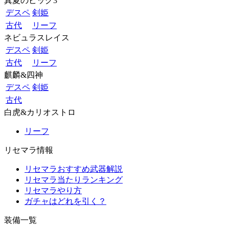
真夏のビッグ3
デスペ
剣姫
古代
リーフ
ネビュラスレイス
デスペ
剣姫
古代
リーフ
麒麟&四神
デスペ
剣姫
古代
白虎&カリオストロ
リーフ
リセマラ情報
リセマラおすすめ武器解説
リセマラ当たりランキング
リセマラやり方
ガチャはどれを引く？
装備一覧