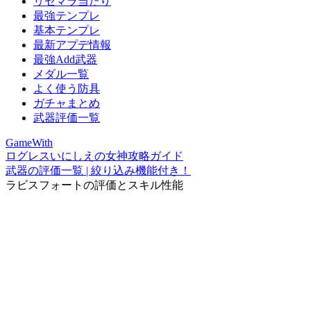
リセマラ当たり
最強テンプレ
基本テンプレ
最新アプデ情報
最強Add武器
メダル一覧
よく使う防具
ガチャまとめ
武器評価一覧
GameWith
ログレスいにしえの女神攻略ガイド
武器の評価一覧 | 絞り込み機能付き！
ラビスフォートの評価とスキル性能