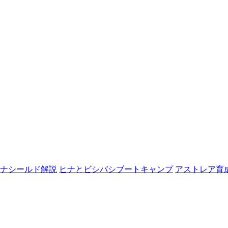
ナシールド解説
ヒナとビシバシブートキャンプ
アストレア育