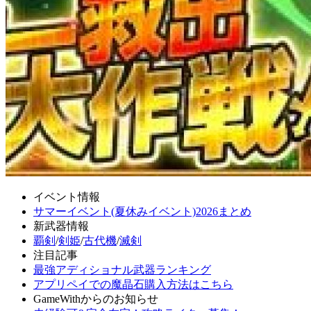
イベント情報
サマーイベント(夏休みイベント)2026まとめ
新武器情報
覇剣
/
剣姫
/
古代機
/
滅剣
注目記事
最強アディショナル武器ランキング
アプリペイでの魔晶石購入方法はこちら
GameWithからのお知らせ