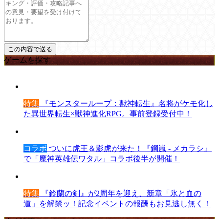
ゲームを探す
特集
『モンスターループ：獣神転生』名将がケモ化し
た異世界転生×獣神進化RPG。事前登録受付中！
コラボ
ついに虎王＆影虎が来た！『鋼嵐 - メカラシ』
で「魔神英雄伝ワタル」コラボ後半が開催！
特集
『鈴蘭の剣』が2周年を迎え、新章「氷と血の
道」を解禁ッ！記念イベントの報酬もお見逃し無く！