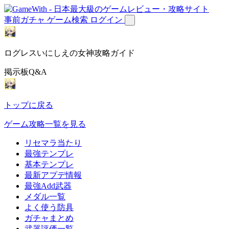
事前ガチャ
ゲーム検索
ログイン
ログレスいにしえの女神攻略ガイド
掲示板Q&A
トップに戻る
ゲーム攻略一覧を見る
リセマラ当たり
最強テンプレ
基本テンプレ
最新アプデ情報
最強Add武器
メダル一覧
よく使う防具
ガチャまとめ
武器評価一覧