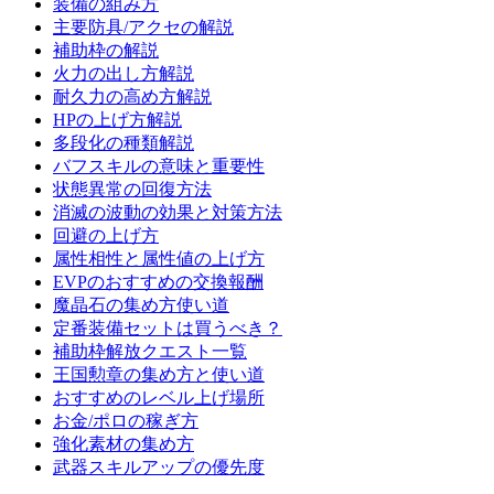
装備の組み方
主要防具/アクセの解説
補助枠の解説
火力の出し方解説
耐久力の高め方解説
HPの上げ方解説
多段化の種類解説
バフスキルの意味と重要性
状態異常の回復方法
消滅の波動の効果と対策方法
回避の上げ方
属性相性と属性値の上げ方
EVPのおすすめの交換報酬
魔晶石の集め方使い道
定番装備セットは買うべき？
補助枠解放クエスト一覧
王国勲章の集め方と使い道
おすすめのレベル上げ場所
お金/ポロの稼ぎ方
強化素材の集め方
武器スキルアップの優先度