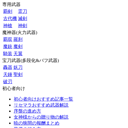
専用武器
覇剣
霊刀
古代機
滅剣
神槍
神剣
魔神器(火力武器)
覇双
羅刹
魔銃
魔剣
騎装
天翼
宝刀武器(多段化&バフ武器)
轟器
妖刀
天錘
聖剣
破刃
初心者向け
初心者向けおすすめ記事一覧
リセマラおすすめ武器解説
序盤の進め方
女神様からの贈り物の解説
暁の狭間の報酬まとめ