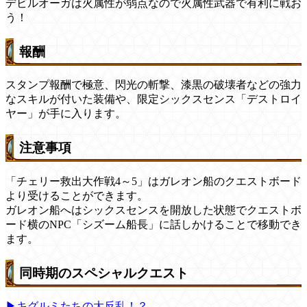
デビルオーガは火属性が弱点なので火属性武器で有利に戦お
う！
報酬
スタンプ報酬で極意、閃光の斬撃、漆黒の破壊者などの強力
なスキルが付いた装備や、限定シックスセンス「デストロイ
ヤー」が手に入ります。
注意事項
「チェリー救出大作戦4～5」はガレオン船のクエストボード
より受けることができます。
ガレオン船へはシックスセンスを開放した状態でクエストボ
ード横のNPC「シズーム船長」に話しかけることで移動でき
ます。
同時期のスペシャルクエスト
▶キグルミたちの大反乱！？