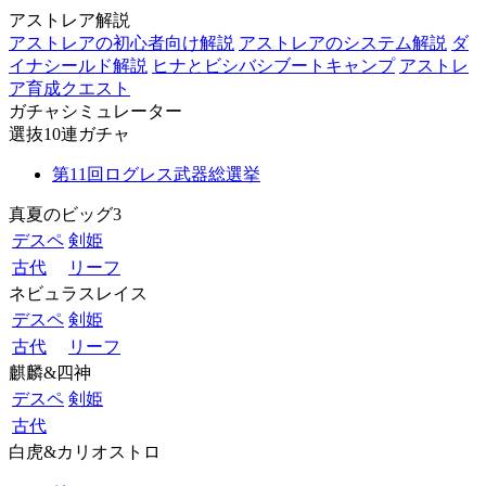
アストレア解説
アストレアの初心者向け解説
アストレアのシステム解説
ダ
イナシールド解説
ヒナとビシバシブートキャンプ
アストレ
ア育成クエスト
ガチャシミュレーター
選抜10連ガチャ
第11回ログレス武器総選挙
真夏のビッグ3
デスペ
剣姫
古代
リーフ
ネビュラスレイス
デスペ
剣姫
古代
リーフ
麒麟&四神
デスペ
剣姫
古代
白虎&カリオストロ