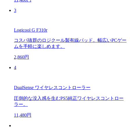
3
Logicool G F310r
コスパ抜群のロジクール製有線パッド。幅広いPCゲー
ムを手軽に楽しめます。
2,860円
4
DualSense ワイヤレスコントローラー
圧倒的な没入感を生むPS5純正ワイヤレスコントロー
ラー。
11,480円