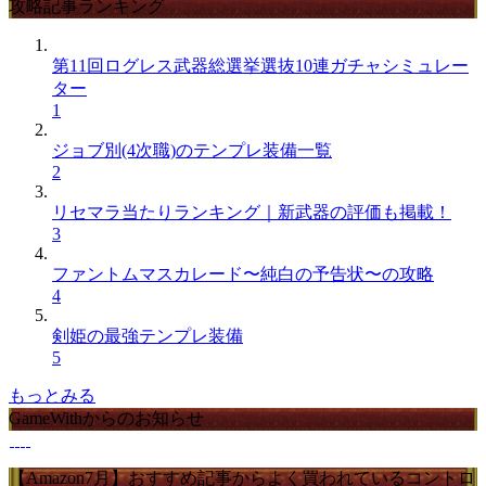
攻略記事ランキング
第11回ログレス武器総選挙選抜10連ガチャシミュレー
ター
1
ジョブ別(4次職)のテンプレ装備一覧
2
リセマラ当たりランキング｜新武器の評価も掲載！
3
ファントムマスカレード〜純白の予告状〜の攻略
4
剣姫の最強テンプレ装備
5
もっとみる
GameWithからのお知らせ
【Amazon7月】おすすめ記事からよく買われているコントロ