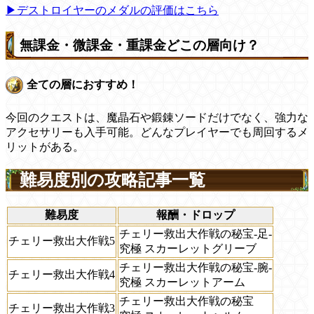
▶デストロイヤーのメダルの評価はこちら
無課金・微課金・重課金どこの層向け？
全ての層におすすめ！
今回のクエストは、魔晶石や鍛錬ソードだけでなく、強力な
アクセサリーも入手可能。どんなプレイヤーでも周回するメ
リットがある。
難易度別の攻略記事一覧
難易度
報酬・ドロップ
チェリー救出大作戦の秘宝-足-
チェリー救出大作戦5
究極 スカーレットグリーブ
チェリー救出大作戦の秘宝-腕-
チェリー救出大作戦4
究極 スカーレットアーム
チェリー救出大作戦の秘宝
チェリー救出大作戦3