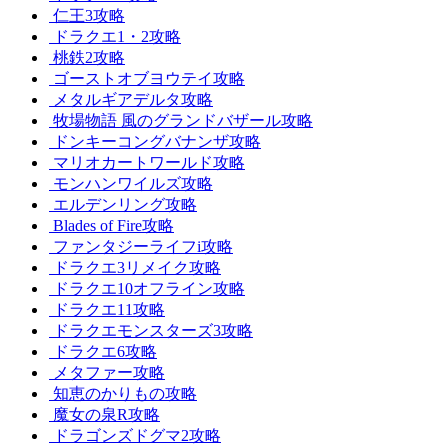
仁王3攻略
ドラクエ1・2攻略
桃鉄2攻略
ゴーストオブヨウテイ攻略
メタルギアデルタ攻略
牧場物語 風のグランドバザール攻略
ドンキーコングバナンザ攻略
マリオカートワールド攻略
モンハンワイルズ攻略
エルデンリング攻略
Blades of Fire攻略
ファンタジーライフi攻略
ドラクエ3リメイク攻略
ドラクエ10オフライン攻略
ドラクエ11攻略
ドラクエモンスターズ3攻略
ドラクエ6攻略
メタファー攻略
知恵のかりもの攻略
魔女の泉R攻略
ドラゴンズドグマ2攻略