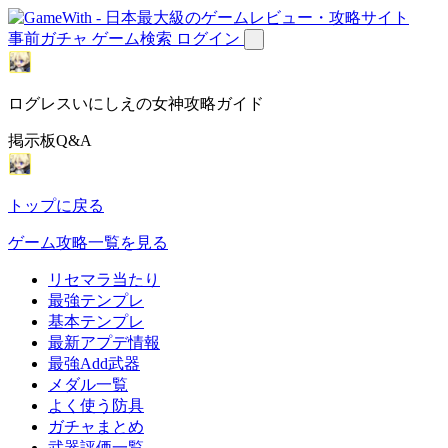
事前ガチャ
ゲーム検索
ログイン
ログレスいにしえの女神攻略ガイド
掲示板Q&A
トップに戻る
ゲーム攻略一覧を見る
リセマラ当たり
最強テンプレ
基本テンプレ
最新アプデ情報
最強Add武器
メダル一覧
よく使う防具
ガチャまとめ
武器評価一覧