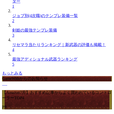
ター
1
ジョブ別(4次職)のテンプレ装備一覧
2
剣姫の最強テンプレ装備
3
リセマラ当たりランキング｜新武器の評価も掲載！
4
最強アディショナル武器ランキング
5
もっとみる
GameWithからのお知らせ
【Amazon7月】おすすめ記事からよく買われているコントロ
ーラーTOP4
PR