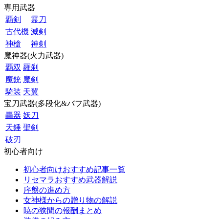
専用武器
覇剣
霊刀
古代機
滅剣
神槍
神剣
魔神器(火力武器)
覇双
羅刹
魔銃
魔剣
騎装
天翼
宝刀武器(多段化&バフ武器)
轟器
妖刀
天錘
聖剣
破刃
初心者向け
初心者向けおすすめ記事一覧
リセマラおすすめ武器解説
序盤の進め方
女神様からの贈り物の解説
暁の狭間の報酬まとめ