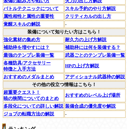
装備の組み方や戦い方
火力の出し方解説
バトルテクニックについて
スキル予約のやり方解説
属性相性と属性の重要性
クリティカルの出し方
覚醒スキルの解説
-
装備について知りたい方はこちら！
強化素材の集め方
耐久力の上げ方解説
補助枠を増やすには？
補助枠には何を装備する？
最強のテンプレ装備一覧
武器ごとのテンプレ装備一覧
各種防具/アクセサリー
HPの上げ方解説
特徴と入手方法
おすすめのメダルまとめ
アディショナル武器枠の解説
その他の役立つ情報はこちら！
超重要クエスト！
おすすめのレベル上げ場所
暁の狭間についてのまとめ
多段化についての詳しい解説
装備合成の優先度や解説
ジョブの転職方法の解説
-