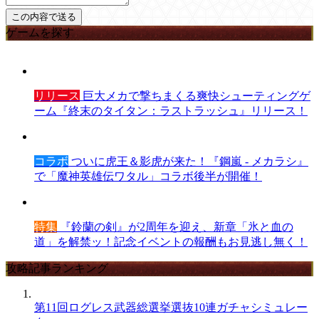
ゲームを探す
リリース
巨大メカで撃ちまくる爽快シューティングゲ
ーム『終末のタイタン：ラストラッシュ』リリース！
コラボ
ついに虎王＆影虎が来た！『鋼嵐 - メカラシ』
で「魔神英雄伝ワタル」コラボ後半が開催！
特集
『鈴蘭の剣』が2周年を迎え、新章「氷と血の
道」を解禁ッ！記念イベントの報酬もお見逃し無く！
攻略記事ランキング
第11回ログレス武器総選挙選抜10連ガチャシミュレー