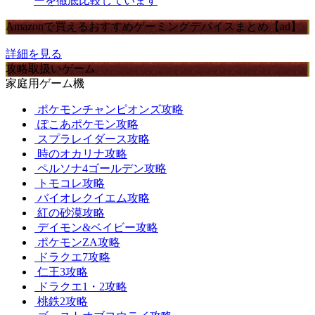
ーを徹底比較しています
Amazonで買えるおすすめゲーミングデバイスまとめ【ad】
詳細を見る
攻略取扱いゲーム
家庭用ゲーム機
ポケモンチャンピオンズ攻略
ぽこあポケモン攻略
スプラレイダース攻略
時のオカリナ攻略
ペルソナ4ゴールデン攻略
トモコレ攻略
バイオレクイエム攻略
紅の砂漠攻略
デイモン&ベイビー攻略
ポケモンZA攻略
ドラクエ7攻略
仁王3攻略
ドラクエ1・2攻略
桃鉄2攻略