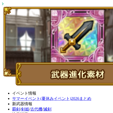
イベント情報
サマーイベント(夏休みイベント)2026まとめ
新武器情報
覇剣
/
剣姫
/
古代機
/
滅剣