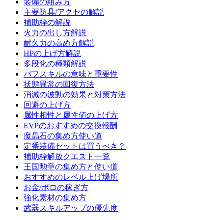
装備の組み方
主要防具/アクセの解説
補助枠の解説
火力の出し方解説
耐久力の高め方解説
HPの上げ方解説
多段化の種類解説
バフスキルの意味と重要性
状態異常の回復方法
消滅の波動の効果と対策方法
回避の上げ方
属性相性と属性値の上げ方
EVPのおすすめの交換報酬
魔晶石の集め方使い道
定番装備セットは買うべき？
補助枠解放クエスト一覧
王国勲章の集め方と使い道
おすすめのレベル上げ場所
お金/ポロの稼ぎ方
強化素材の集め方
武器スキルアップの優先度