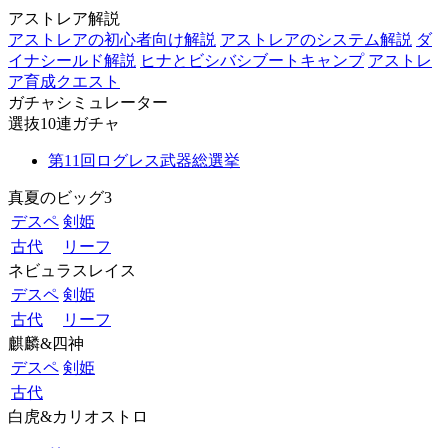
アストレア解説
アストレアの初心者向け解説
アストレアのシステム解説
ダ
イナシールド解説
ヒナとビシバシブートキャンプ
アストレ
ア育成クエスト
ガチャシミュレーター
選抜10連ガチャ
第11回ログレス武器総選挙
真夏のビッグ3
デスペ
剣姫
古代
リーフ
ネビュラスレイス
デスペ
剣姫
古代
リーフ
麒麟&四神
デスペ
剣姫
古代
白虎&カリオストロ