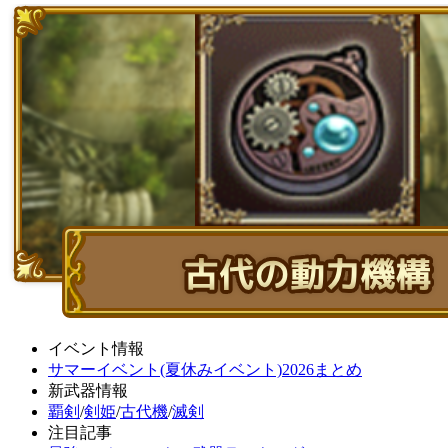
イベント情報
サマーイベント(夏休みイベント)2026まとめ
新武器情報
覇剣
/
剣姫
/
古代機
/
滅剣
注目記事