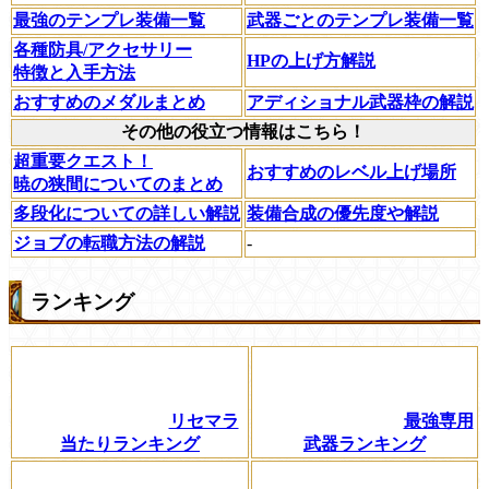
最強のテンプレ装備一覧
武器ごとのテンプレ装備一覧
各種防具/アクセサリー
HPの上げ方解説
特徴と入手方法
おすすめのメダルまとめ
アディショナル武器枠の解説
その他の役立つ情報はこちら！
超重要クエスト！
おすすめのレベル上げ場所
暁の狭間についてのまとめ
多段化についての詳しい解説
装備合成の優先度や解説
ジョブの転職方法の解説
-
ランキング
リセマラ
最強専用
当たりランキング
武器ランキング