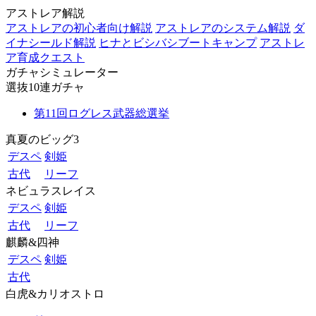
アストレア解説
アストレアの初心者向け解説
アストレアのシステム解説
ダ
イナシールド解説
ヒナとビシバシブートキャンプ
アストレ
ア育成クエスト
ガチャシミュレーター
選抜10連ガチャ
第11回ログレス武器総選挙
真夏のビッグ3
デスペ
剣姫
古代
リーフ
ネビュラスレイス
デスペ
剣姫
古代
リーフ
麒麟&四神
デスペ
剣姫
古代
白虎&カリオストロ