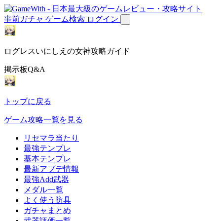
事前ガチャ
ゲーム検索
ログイン
ログレスいにしえの女神攻略ガイド
掲示板Q&A
トップに戻る
ゲーム攻略一覧を見る
リセマラ当たり
最強テンプレ
基本テンプレ
最新アプデ情報
最強Add武器
メダル一覧
よく使う防具
ガチャまとめ
武器評価一覧