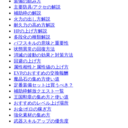
装備の組み方
主要防具/アクセの解説
補助枠の解説
火力の出し方解説
耐久力の高め方解説
HPの上げ方解説
多段化の種類解説
バフスキルの意味と重要性
状態異常の回復方法
消滅の波動の効果と対策方法
回避の上げ方
属性相性と属性値の上げ方
EVPのおすすめの交換報酬
魔晶石の集め方使い道
定番装備セットは買うべき？
補助枠解放クエスト一覧
王国勲章の集め方と使い道
おすすめのレベル上げ場所
お金/ポロの稼ぎ方
強化素材の集め方
武器スキルアップの優先度