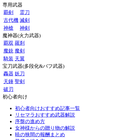
専用武器
覇剣
霊刀
古代機
滅剣
神槍
神剣
魔神器(火力武器)
覇双
羅刹
魔銃
魔剣
騎装
天翼
宝刀武器(多段化&バフ武器)
轟器
妖刀
天錘
聖剣
破刃
初心者向け
初心者向けおすすめ記事一覧
リセマラおすすめ武器解説
序盤の進め方
女神様からの贈り物の解説
暁の狭間の報酬まとめ