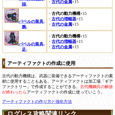
・
古代の金属
×15
頭-
・
古代の動力機構
×15
・
古代の増幅器
×15
バベルの装具-
・
古代の金属
×15
腕-
・
古代の動力機構
×15
・
古代の増幅器
×15
バベルの装具-
・
古代の金属
×15
足-
アーティファクトの作成に使用
古代の動力機構は、武器に装備できるアーティファクトの素
材に使用することもある。アーティファクトは加工場「ギア
ファクトリー」で作成することができる。
古代機鋼兵の解放
が終わったら
アーティファクトの作成に使っていこう。
アーティファクトの作り方と強化方法
ログレス攻略関連リンク