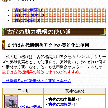
古代亀の甲羅
×3
古代の金属片
×10
古代の秘薬
×10
古代の動力機構の使い道
まずは古代機鋼兵アクセの英雄化に使用
古代の動力機構は、古代機鋼兵用アクセの「バベル」シリー
ズの英雄化素材として使用する。英雄化にはそれぞれ15個ず
つ素材が必要になる。他にも使用機会があるアイテムだが、
最初は古代機鋼兵の解放に使うのがおすすめ
。
古代機鋼兵の転職素材の必要数と集め方
アクセ
英雄化素材
・
古代の動力機構
×15
・
古代の増幅器
×15
バベルの装具-