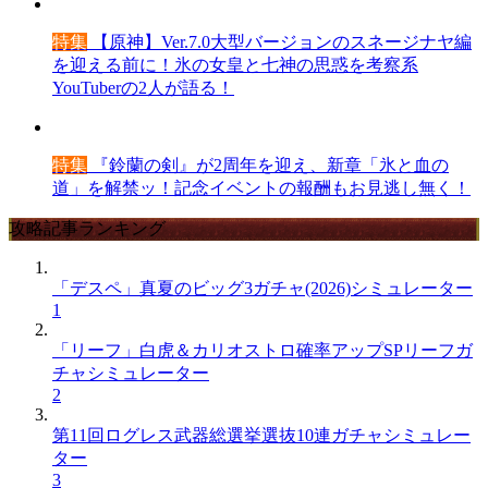
特集
【原神】Ver.7.0大型バージョンのスネージナヤ編
を迎える前に！氷の女皇と七神の思惑を考察系
YouTuberの2人が語る！
特集
『鈴蘭の剣』が2周年を迎え、新章「氷と血の
道」を解禁ッ！記念イベントの報酬もお見逃し無く！
攻略記事ランキング
「デスペ」真夏のビッグ3ガチャ(2026)シミュレーター
1
「リーフ」白虎＆カリオストロ確率アップSPリーフガ
チャシミュレーター
2
第11回ログレス武器総選挙選抜10連ガチャシミュレー
ター
3