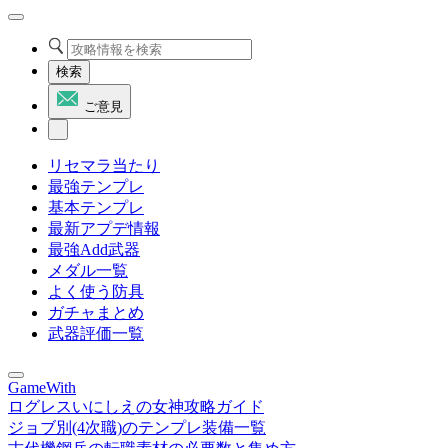
検索
ご意見
リセマラ当たり
最強テンプレ
基本テンプレ
最新アプデ情報
最強Add武器
メダル一覧
よく使う防具
ガチャまとめ
武器評価一覧
GameWith
ログレスいにしえの女神攻略ガイド
ジョブ別(4次職)のテンプレ装備一覧