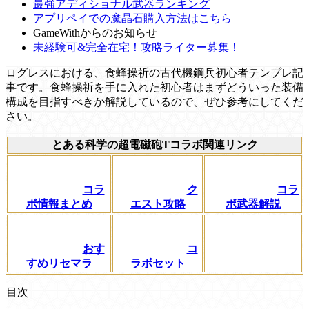
最強アディショナル武器ランキング
アプリペイでの魔晶石購入方法はこちら
GameWithからのお知らせ
未経験可&完全在宅！攻略ライター募集！
ログレスにおける、食蜂操祈の古代機鋼兵初心者テンプレ記
事です。食蜂操祈を手に入れた初心者はまずどういった装備
構成を目指すべきか解説しているので、ぜひ参考にしてくだ
さい。
とある科学の超電磁砲Tコラボ関連リンク
コラ
ク
コラ
ボ情報まとめ
エスト攻略
ボ武器解説
おす
コ
すめリセマラ
ラボセット
目次