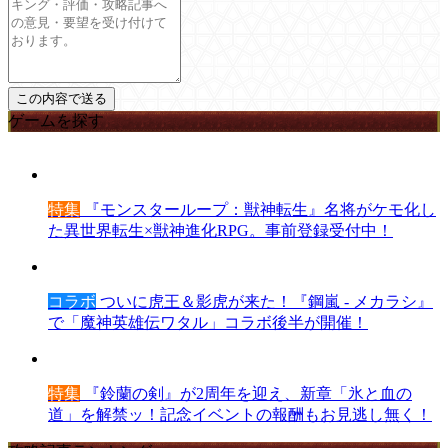
ゲームを探す
特集
『モンスターループ：獣神転生』名将がケモ化し
た異世界転生×獣神進化RPG。事前登録受付中！
コラボ
ついに虎王＆影虎が来た！『鋼嵐 - メカラシ』
で「魔神英雄伝ワタル」コラボ後半が開催！
特集
『鈴蘭の剣』が2周年を迎え、新章「氷と血の
道」を解禁ッ！記念イベントの報酬もお見逃し無く！