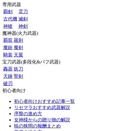
専用武器
覇剣
霊刀
古代機
滅剣
神槍
神剣
魔神器(火力武器)
覇双
羅刹
魔銃
魔剣
騎装
天翼
宝刀武器(多段化&バフ武器)
轟器
妖刀
天錘
聖剣
破刃
初心者向け
初心者向けおすすめ記事一覧
リセマラおすすめ武器解説
序盤の進め方
女神様からの贈り物の解説
暁の狭間の報酬まとめ