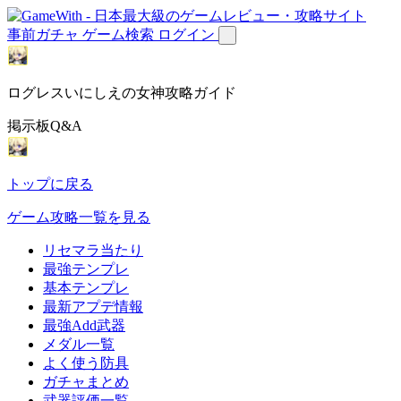
事前ガチャ
ゲーム検索
ログイン
ログレスいにしえの女神攻略ガイド
掲示板Q&A
トップに戻る
ゲーム攻略一覧を見る
リセマラ当たり
最強テンプレ
基本テンプレ
最新アプデ情報
最強Add武器
メダル一覧
よく使う防具
ガチャまとめ
武器評価一覧