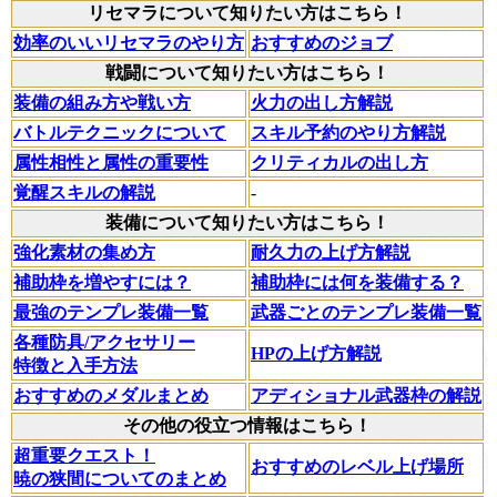
リセマラについて知りたい方はこちら！
効率のいいリセマラのやり方
おすすめのジョブ
戦闘について知りたい方はこちら！
装備の組み方や戦い方
火力の出し方解説
バトルテクニックについて
スキル予約のやり方解説
属性相性と属性の重要性
クリティカルの出し方
覚醒スキルの解説
-
装備について知りたい方はこちら！
強化素材の集め方
耐久力の上げ方解説
補助枠を増やすには？
補助枠には何を装備する？
最強のテンプレ装備一覧
武器ごとのテンプレ装備一覧
各種防具/アクセサリー
HPの上げ方解説
特徴と入手方法
おすすめのメダルまとめ
アディショナル武器枠の解説
その他の役立つ情報はこちら！
超重要クエスト！
おすすめのレベル上げ場所
暁の狭間についてのまとめ