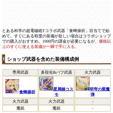
とある科学の超電磁砲Tコラボ武器「食蜂操祈」目当てで始
めて、すぐにある程度の装備が欲しい場合はコラボショップ
での購入がおすすめ。1000円の課金が必要になるが、
価格以
上のすぐに使える装備が一瞬で手に入る。
ショップ武器を含めた装備構成例
専用武器
多段化&バフ武器
火力武器
星屑錘コス
明穹の業魔
食蜂操祈
モ
弾
火力武器
火力武器
-
魔銃
魔銃
-