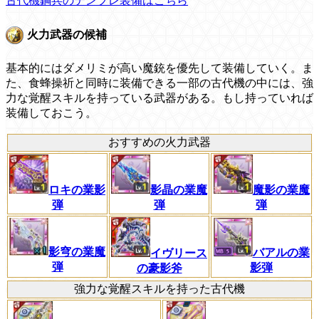
古代機鋼兵のテンプレ装備はこちら
火力武器の候補
基本的にはダメリミが高い魔銃を優先して装備していく。ま
た、食蜂操祈と同時に装備できる一部の古代機の中には、強
力な覚醒スキルを持っている武器がある。もし持っていれば
装備しておこう。
おすすめの火力武器
魔影の業魔
ロキの業影
影晶の業魔
弾
弾
弾
影穹の業魔
バアルの業
イヴリース
弾
影弾
の豪影斧
強力な覚醒スキルを持った古代機