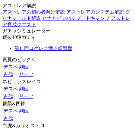
アストレア解説
アストレアの初心者向け解説
アストレアのシステム解説
ダ
イナシールド解説
ヒナとビシバシブートキャンプ
アストレ
ア育成クエスト
ガチャシミュレーター
選抜10連ガチャ
第11回ログレス武器総選挙
真夏のビッグ3
デスペ
剣姫
古代
リーフ
ネビュラスレイス
デスペ
剣姫
古代
リーフ
麒麟&四神
デスペ
剣姫
古代
白虎&カリオストロ