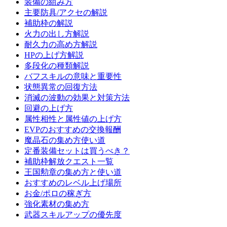
装備の組み方
主要防具/アクセの解説
補助枠の解説
火力の出し方解説
耐久力の高め方解説
HPの上げ方解説
多段化の種類解説
バフスキルの意味と重要性
状態異常の回復方法
消滅の波動の効果と対策方法
回避の上げ方
属性相性と属性値の上げ方
EVPのおすすめの交換報酬
魔晶石の集め方使い道
定番装備セットは買うべき？
補助枠解放クエスト一覧
王国勲章の集め方と使い道
おすすめのレベル上げ場所
お金/ポロの稼ぎ方
強化素材の集め方
武器スキルアップの優先度