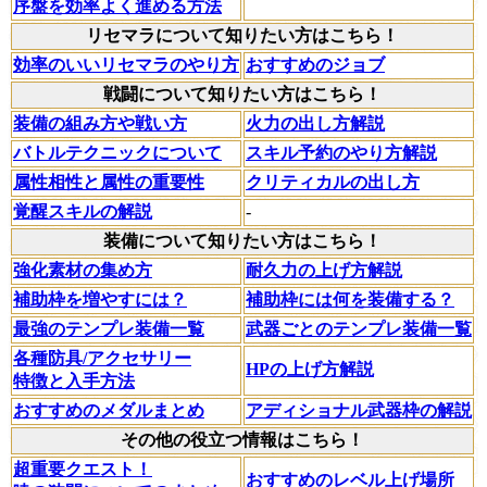
序盤を効率よく進める方法
リセマラについて知りたい方はこちら！
効率のいいリセマラのやり方
おすすめのジョブ
戦闘について知りたい方はこちら！
装備の組み方や戦い方
火力の出し方解説
バトルテクニックについて
スキル予約のやり方解説
属性相性と属性の重要性
クリティカルの出し方
覚醒スキルの解説
-
装備について知りたい方はこちら！
強化素材の集め方
耐久力の上げ方解説
補助枠を増やすには？
補助枠には何を装備する？
最強のテンプレ装備一覧
武器ごとのテンプレ装備一覧
各種防具/アクセサリー
HPの上げ方解説
特徴と入手方法
おすすめのメダルまとめ
アディショナル武器枠の解説
その他の役立つ情報はこちら！
超重要クエスト！
おすすめのレベル上げ場所