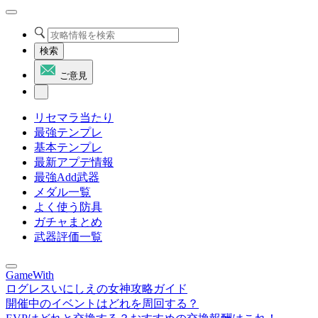
検索
ご意見
リセマラ当たり
最強テンプレ
基本テンプレ
最新アプデ情報
最強Add武器
メダル一覧
よく使う防具
ガチャまとめ
武器評価一覧
GameWith
ログレスいにしえの女神攻略ガイド
開催中のイベントはどれを周回する？