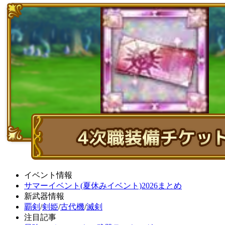
イベント情報
サマーイベント(夏休みイベント)2026まとめ
新武器情報
覇剣
/
剣姫
/
古代機
/
滅剣
注目記事