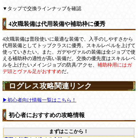
▼タップで交換ラインナップを確認
4次職装備は代用装備や補助枠に優秀
4次職装備は普段使いに最適な装備で、入手のしやすさから
代用装備としてトップクラスに優秀。スキルレベルを上げて
使っていきたい。また、ガデやヴァルの装備は全ジョブで使
える補助枠の適性が高い装備だ。
交換の優先度はスキルレベ
ルを上げたいメインジョブの防具/アクセ、
補助枠用にはガ
デ頭とヴァル足がおすすめ
だ。
ログレス攻略関連リンク
▶初心者向け情報一覧はこちら！
初心者におすすめの攻略情報
まずはここから！