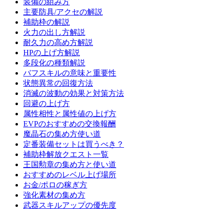
装備の組み方
主要防具/アクセの解説
補助枠の解説
火力の出し方解説
耐久力の高め方解説
HPの上げ方解説
多段化の種類解説
バフスキルの意味と重要性
状態異常の回復方法
消滅の波動の効果と対策方法
回避の上げ方
属性相性と属性値の上げ方
EVPのおすすめの交換報酬
魔晶石の集め方使い道
定番装備セットは買うべき？
補助枠解放クエスト一覧
王国勲章の集め方と使い道
おすすめのレベル上げ場所
お金/ポロの稼ぎ方
強化素材の集め方
武器スキルアップの優先度