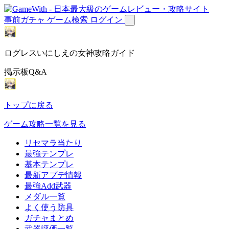
事前ガチャ
ゲーム検索
ログイン
ログレスいにしえの女神攻略ガイド
掲示板Q&A
トップに戻る
ゲーム攻略一覧を見る
リセマラ当たり
最強テンプレ
基本テンプレ
最新アプデ情報
最強Add武器
メダル一覧
よく使う防具
ガチャまとめ
武器評価一覧