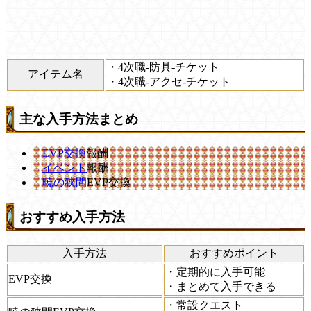
・4次職-防具-チケット
アイテム名
・4次職-アクセ-チケット
主な入手方法まとめ
EVP交換
報酬
イベント
報酬
暁の狭間
EVP交換
おすすめ入手方法
入手方法
おすすめポイント
・定期的に入手可能
EVP交換
・まとめて入手できる
・常設クエスト