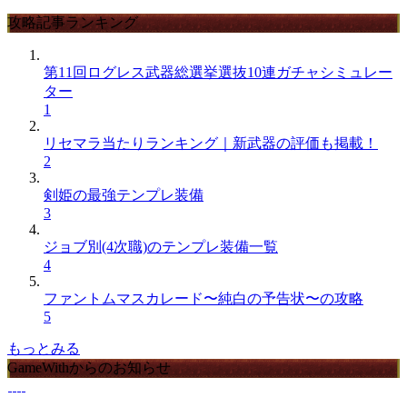
攻略記事ランキング
第11回ログレス武器総選挙選抜10連ガチャシミュレー
ター
1
リセマラ当たりランキング｜新武器の評価も掲載！
2
剣姫の最強テンプレ装備
3
ジョブ別(4次職)のテンプレ装備一覧
4
ファントムマスカレード〜純白の予告状〜の攻略
5
もっとみる
GameWithからのお知らせ