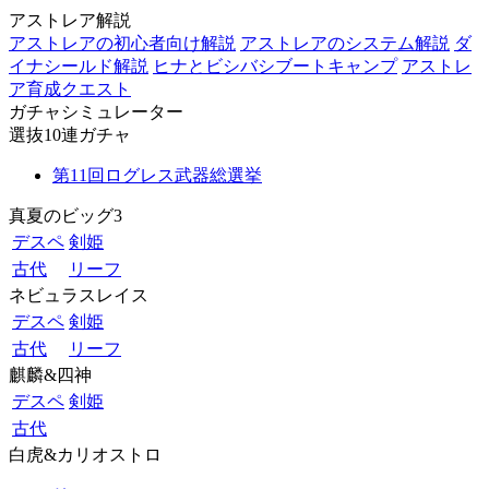
アストレア解説
アストレアの初心者向け解説
アストレアのシステム解説
ダ
イナシールド解説
ヒナとビシバシブートキャンプ
アストレ
ア育成クエスト
ガチャシミュレーター
選抜10連ガチャ
第11回ログレス武器総選挙
真夏のビッグ3
デスペ
剣姫
古代
リーフ
ネビュラスレイス
デスペ
剣姫
古代
リーフ
麒麟&四神
デスペ
剣姫
古代
白虎&カリオストロ