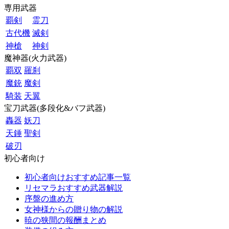
専用武器
覇剣
霊刀
古代機
滅剣
神槍
神剣
魔神器(火力武器)
覇双
羅刹
魔銃
魔剣
騎装
天翼
宝刀武器(多段化&バフ武器)
轟器
妖刀
天錘
聖剣
破刃
初心者向け
初心者向けおすすめ記事一覧
リセマラおすすめ武器解説
序盤の進め方
女神様からの贈り物の解説
暁の狭間の報酬まとめ