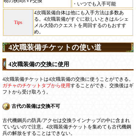
暁の狭間EVP交換
・いつでも入手可能
4次職装備自体は他にも入手方法は多数あ
る。4次職装備がすぐに欲しいときはルシェ
Tips
メル大陸のクエストを周回するのもおすす
め。
4次職装備チケットの使い道
4次職装備の交換に使用
4次職装備チケットは4次職装備の交換に使うことができる。
ガチャのチケットタブから使用
することができ、交換後はギ
フトから受け取ろう。
古代の装備は交換不可
古代機鋼兵の防具/アクセは交換ラインナップの中に含まれ
ていないので注意。4次職装備チケットを集めても古代機鋼
兵の解放をすることはできない。