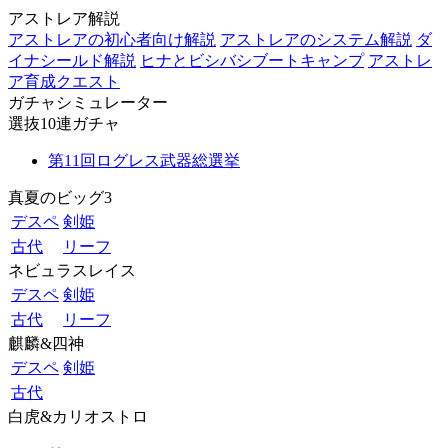
アストレア解説
アストレアの初心者向け解説
アストレアのシステム解説
ダ
イナシールド解説
ヒナとビシバシブートキャンプ
アストレ
ア育成クエスト
ガチャシミュレーター
選抜10連ガチャ
第11回ログレス武器総選挙
真夏のビッグ3
デスペ
剣姫
古代
リーフ
ネビュラスレイス
デスペ
剣姫
古代
リーフ
麒麟&四神
デスペ
剣姫
古代
白虎&カリオストロ