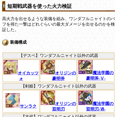
短期戦武器を使った火力検証
高火力を出せるような装備を組み、ワンダフルニャイトのバ
フを得た一撃はどれぐらいの最大ダメージを出せるのかを検
証した。
装備構成
【デスペ】ワンダフルニャイト以外の武器
魔法学園の
オイカッツ
オリジンの
豪明斧-Ⅴ-
ォ
豪明斧
【剣姫】ワンダフルニャイト以外の武器
魔法学園の
オリジンの
サンラク
双明刃-Ⅶ-
双明刃
【古代】ワンダフルニャイト以外の武器