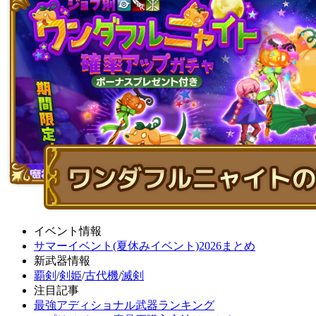
イベント情報
サマーイベント(夏休みイベント)2026まとめ
新武器情報
覇剣
/
剣姫
/
古代機
/
滅剣
注目記事
最強アディショナル武器ランキング