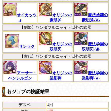
魔法学園の
オイカッツ
オリジンの
豪明斧-Ⅴ-
ォ
豪明斧
【剣姫】ワンダフルニャイト以外の武器
魔法学園の
オリジンの
サンラク
双明刃-Ⅶ-
双明刃
【古代】ワンダフルニャイト以外の武器
オリジンの
アーサー・
魔法学園の
業影弾
ペンシルゴン
業影弾-Ⅴ-
各ジョブの検証結果
デスペ
4回