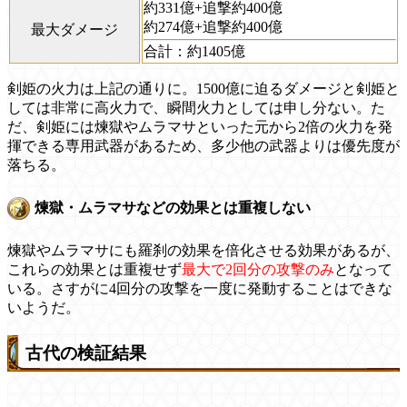
約331億+追撃約400億
約274億+追撃約400億
最大ダメージ
合計：約1405億
剣姫の火力は上記の通りに。1500億に迫るダメージと剣姫と
しては非常に高火力で、瞬間火力としては申し分ない。た
だ、剣姫には煉獄やムラマサといった元から2倍の火力を発
揮できる専用武器があるため、多少他の武器よりは優先度が
落ちる。
煉獄・ムラマサなどの効果とは重複しない
煉獄やムラマサにも羅刹の効果を倍化させる効果があるが、
これらの効果とは重複せず
最大で2回分の攻撃のみ
となって
いる。さすがに4回分の攻撃を一度に発動することはできな
いようだ。
古代の検証結果