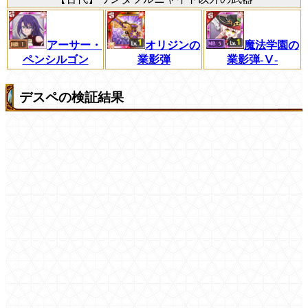
オリジンの
アーサー・
魔法学園の
業影弾
ペンシルゴン
業影弾-Ⅴ-
デスペの検証結果