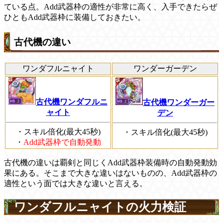
ている点。Add武器枠の適性が非常に高く、入手できたらぜ
ひともAdd武器枠に装備しておきたい。
古代機の違い
ワンダフルニャイト
ワンダーガーデン
古代機ワンダフルニ
古代機ワンダーガー
ャイト
デン
・スキル倍化(最大45秒)
・スキル倍化(最大45秒)
・
Add武器枠で自動発動
古代機の違いは覇剣と同じくAdd武器枠装備時の自動発動効
果にある。そこまで大きな違いはないものの、Add武器枠の
適性という面では大きな違いと言える。
ワンダフルニャイトの火力検証