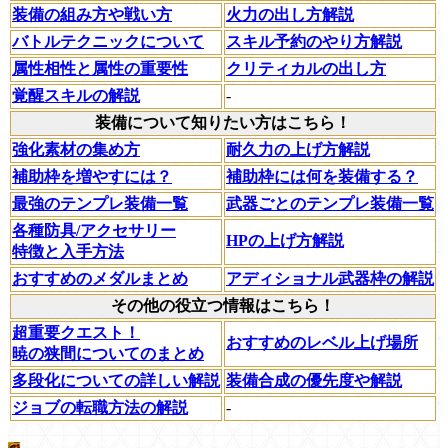
装備の組み方や戦い方
火力の出し方解説
バトルテクニックについて
スキル予約のやり方解説
属性相性と属性の重要性
クリティカルの出し方
覚醒スキルの解説
-
装備について知りたい方はこちら！
強化素材の集め方
耐久力の上げ方解説
補助枠を増やすには？
補助枠には何を装備する？
最強のテンプレ装備一覧
武器ごとのテンプレ装備一覧
各種防具/アクセサリー
HPの上げ方解説
特徴と入手方法
おすすめのメダルまとめ
アディショナル武器枠の解説
その他の役立つ情報はこちら！
超重要クエスト！
おすすめのレベル上げ場所
暁の狭間についてのまとめ
多段化についての詳しい解説
装備合成の優先度や解説
ジョブの転職方法の解説
-