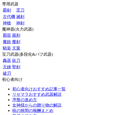
専用武器
覇剣
霊刀
古代機
滅剣
神槍
神剣
魔神器(火力武器)
覇双
羅刹
魔銃
魔剣
騎装
天翼
宝刀武器(多段化&バフ武器)
轟器
妖刀
天錘
聖剣
破刃
初心者向け
初心者向けおすすめ記事一覧
リセマラおすすめ武器解説
序盤の進め方
女神様からの贈り物の解説
暁の狭間の報酬まとめ