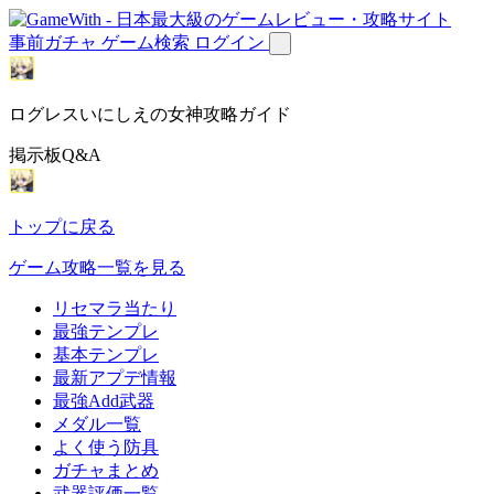
事前ガチャ
ゲーム検索
ログイン
ログレスいにしえの女神攻略ガイド
掲示板Q&A
トップに戻る
ゲーム攻略一覧を見る
リセマラ当たり
最強テンプレ
基本テンプレ
最新アプデ情報
最強Add武器
メダル一覧
よく使う防具
ガチャまとめ
武器評価一覧