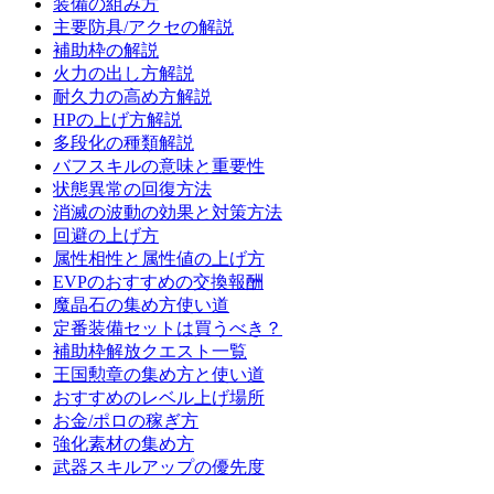
装備の組み方
主要防具/アクセの解説
補助枠の解説
火力の出し方解説
耐久力の高め方解説
HPの上げ方解説
多段化の種類解説
バフスキルの意味と重要性
状態異常の回復方法
消滅の波動の効果と対策方法
回避の上げ方
属性相性と属性値の上げ方
EVPのおすすめの交換報酬
魔晶石の集め方使い道
定番装備セットは買うべき？
補助枠解放クエスト一覧
王国勲章の集め方と使い道
おすすめのレベル上げ場所
お金/ポロの稼ぎ方
強化素材の集め方
武器スキルアップの優先度