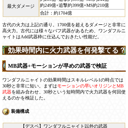
約249億+追撃約399億+MS約210億
最大ダメージ
合計：約1704億
古代の火力は上記の通り。1700億を超えるダメージと非常に
高火力。古代には様々なバフ武器があるため、ワンダフルニ
ャイトはAdd武器枠に仕込んでおきたい性能だ。
効果時間内に火力武器を何発撃てる？
MB武器+モーションが早めの武器で検証
ワンダフルニャイトの効果時間はスキルレベル1の時点では
30秒と非常に短い。まずは
モーションの早いオリジンとMB
武器
を組み合わせ、30秒という短時間内で火力武器を何回使
えるのかを検証した。
装備構成
【デスペ】ワンダフルニャイト以外の武器