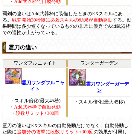
・
Add武器枠で自動発動
覇剣の違いはAdd武器枠に装備したときのEXスキルにあ
る。
戦闘開始30秒後に必殺スキルの効果が自動発動
する。効
果時間は多少短くなっているものの非常に優秀でAdd武器枠
での適性が上がっている。
霊刀の違い
ワンダフルニャイト
ワンダーガーデン
霊刀ワンダフルニャ
霊刀ワンダーガーデ
イト
ン
・スキル倍化(最大45秒)
・スキル倍化(最大45秒)
・
Add武器枠で自動発動
・
段数リミット+300回
霊刀の違いはEXスキルの自動発動だけでなく、自動発動し
た際に
追加分の攻撃に段数リミット+300回
の効果が付属し