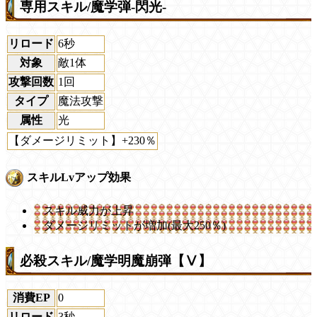
専用スキル/魔学弾-閃光-
リロード
6秒
対象
敵1体
攻撃回数
1回
タイプ
魔法攻撃
属性
光
【ダメージリミット】+230％
スキルLvアップ効果
スキル威力が上昇
ダメージリミットが増加(最大250％)
必殺スキル/魔学明魔崩弾【Ⅴ】
消費EP
0
リロード
3秒