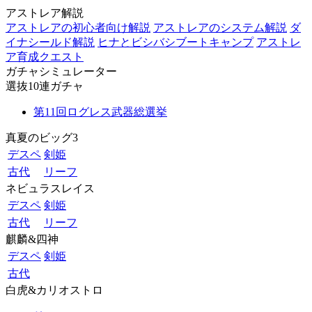
アストレア解説
アストレアの初心者向け解説
アストレアのシステム解説
ダ
イナシールド解説
ヒナとビシバシブートキャンプ
アストレ
ア育成クエスト
ガチャシミュレーター
選抜10連ガチャ
第11回ログレス武器総選挙
真夏のビッグ3
デスペ
剣姫
古代
リーフ
ネビュラスレイス
デスペ
剣姫
古代
リーフ
麒麟&四神
デスペ
剣姫
古代
白虎&カリオストロ