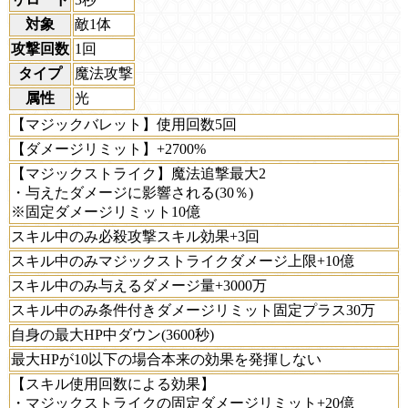
対象
敵1体
攻撃回数
1回
タイプ
魔法攻撃
属性
光
【マジックバレット】使用回数5回
【ダメージリミット】+2700%
【マジックストライク】魔法追撃最大2
・与えたダメージに影響される(30％)
※固定ダメージリミット10億
スキル中のみ必殺攻撃スキル効果+3回
スキル中のみマジックストライクダメージ上限+10億
スキル中のみ与えるダメージ量+3000万
スキル中のみ条件付きダメージリミット固定プラス30万
自身の最大HP中ダウン(3600秒)
最大HPが10以下の場合本来の効果を発揮しない
【スキル使用回数による効果】
・マジックストライクの固定ダメージリミット+20億