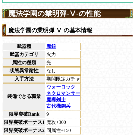
魔法学園の業明弾-Ⅴ-の性能
魔法学園の業明弾-Ⅴ-の基本情報
武器種
魔銃
武器カテゴリ
火力
属性の種類
光
状態異常耐性
なし
入手方法
期間限定ガチャ
ウォーロック
ネクロマンサー
装備できる職業
魔導剣士
古代機鋼兵
限界突破Rank
9
限界突破ボーナス1
魔攻+300
限界突破ボーナス2
同属性+150