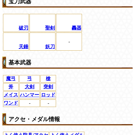
宝刀武器
破刃
聖剣
轟器
-
天錘
妖刀
基本武器
魔弓
弓
槍
斧
大剣
突剣
メイス
ハンマー
ロッド
ワンド
-
-
アクセ・メダル情報