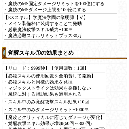
・魔銃のMS固定ダメージリミットを100億にする
・魔銃のMSダメージ上限を100億にする
【EXスキル】学魔法学園の業明弾【Ⅴ】
・メイン装備枠に装備することで発動
・必殺魔法攻撃スキル威力+100％
・魔法必殺スキルリミットプラス30万
覚醒スキル①の効果まとめ
【リロード：9999秒】【使用回数：1回】
【必殺スキルの使用回数を全消費して発動】
・必殺スキルと同様の効果を発揮
・マジックストライクは効果を発揮しない
・魔銃に対する補助効果も適用される
・スキル中のみ覚醒攻撃スキル効果+10回
・スキル中のみダメージリミット+1000％
【魔攻とクリティカルに応じてダメージが変化】
・覚醒攻撃スキル効果が増加(60回～300回)