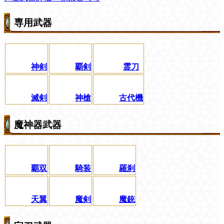
専用武器
神剣
覇剣
霊刀
滅剣
神槍
古代機
魔神器武器
覇双
騎装
羅刹
天翼
魔剣
魔銃