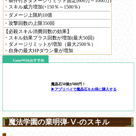
・条件付きダメージリミット固定(600万～1000万)
・スキル威力増加(+150％～1500％)
・ダメージ上限約10億
・攻撃回数の上限350回
【必殺スキル消費回数の効果】
・スキル効果プラス回数が増加(最大50回)
・ダメージリミットが増加（最大2500％）
・自身の最大HPダウン量が増加
GameWithおすすめ
魔晶石50個が480円！
▶アプリペイで魔晶石をお得に購入する
魔法学園の業明弾-Ⅴ-のスキル