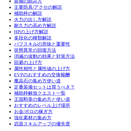
装備の組み方
主要防具/アクセの解説
補助枠の解説
火力の出し方解説
耐久力の高め方解説
HPの上げ方解説
多段化の種類解説
バフスキルの意味と重要性
状態異常の回復方法
消滅の波動の効果と対策方法
回避の上げ方
属性相性と属性値の上げ方
EVPのおすすめの交換報酬
魔晶石の集め方使い道
定番装備セットは買うべき？
補助枠解放クエスト一覧
王国勲章の集め方と使い道
おすすめのレベル上げ場所
お金/ポロの稼ぎ方
強化素材の集め方
武器スキルアップの優先度