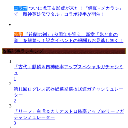
コラボ
ついに虎王＆影虎が来た！『鋼嵐 - メカラシ』
で「魔神英雄伝ワタル」コラボ後半が開催！
特集
『鈴蘭の剣』が2周年を迎え、新章「氷と血の
道」を解禁ッ！記念イベントの報酬もお見逃し無く！
攻略記事ランキング
「古代」麒麟＆四神確率アップスペシャルガチャシミ
ュ
1
第11回ログレス武器総選挙選抜10連ガチャシミュレー
ター
2
「リーフ」白虎＆カリオストロ確率アップSPリーフガ
チャシミュレーター
3