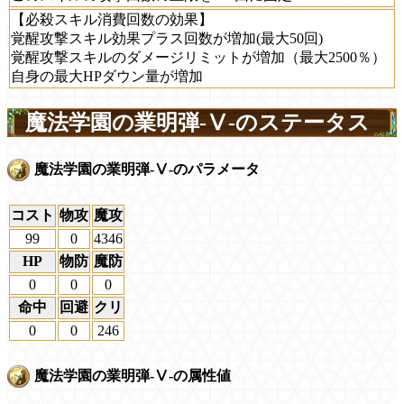
【必殺スキル消費回数の効果】
覚醒攻撃スキル効果プラス回数が増加(最大50回)
覚醒攻撃スキルのダメージリミットが増加（最大2500％）
自身の最大HPダウン量が増加
魔法学園の業明弾-Ⅴ-のステータス
魔法学園の業明弾-Ⅴ-のパラメータ
コスト
物攻
魔攻
99
0
4346
HP
物防
魔防
0
0
0
命中
回避
クリ
0
0
246
魔法学園の業明弾-Ⅴ-の属性値