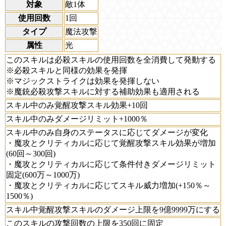
対象
敵1体
使用回数
1回
タイプ
魔法攻撃
属性
光
このスキルは必殺スキルの使用回数を全消費して発動する
※必殺スキルと同様の効果を発揮
※マジックストライクは効果を発揮しない
※魔銃必殺攻撃スキルに対する補助効果も適用される
スキル中のみ覚醒攻撃スキル効果+10回
スキル中のみダメージリミット+1000％
スキル中のみ自身のステータスに応じてダメージが変化
・魔攻とクリティカルに応じて覚醒攻撃スキル効果が増加
(60回～300回)
・魔攻とクリティカルに応じて条件付きダメージリミット
固定(600万～1000万)
・魔攻とクリティカルに応じてスキル威力増加(+150％～
1500％)
スキル中覚醒攻撃スキルのダメージ上限を9億9999万にする
このスキルの攻撃回数の上限を350回に固定