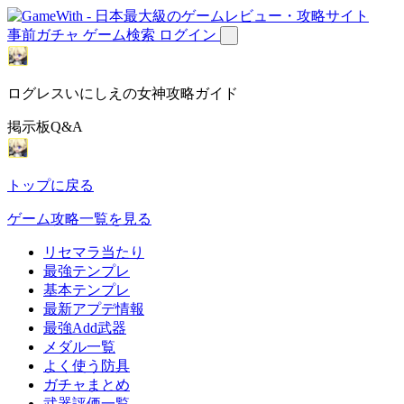
事前ガチャ
ゲーム検索
ログイン
ログレスいにしえの女神攻略ガイド
掲示板Q&A
トップに戻る
ゲーム攻略一覧を見る
リセマラ当たり
最強テンプレ
基本テンプレ
最新アプデ情報
最強Add武器
メダル一覧
よく使う防具
ガチャまとめ
武器評価一覧