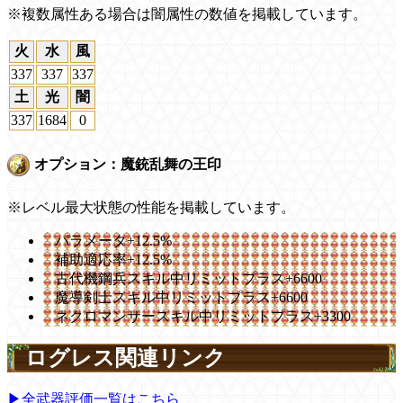
※複数属性ある場合は闇属性の数値を掲載しています。
火
水
風
337
337
337
土
光
闇
337
1684
0
オプション：魔銃乱舞の王印
※レベル最大状態の性能を掲載しています。
パラメータ+12.5%
補助適応率+12.5%
古代機鋼兵スキル中リミットプラス+6600
魔導剣士スキル中リミットプラス+6600
ネクロマンサースキル中リミットプラス+3300
ログレス関連リンク
▶全武器評価一覧はこちら