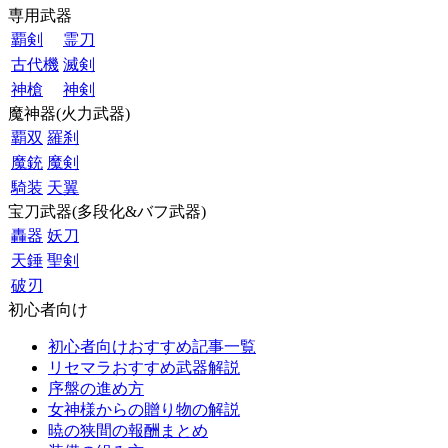
専用武器
覇剣
霊刀
古代機
滅剣
神槍
神剣
魔神器(火力武器)
覇双
羅刹
魔銃
魔剣
騎装
天翼
宝刀武器(多段化&バフ武器)
轟器
妖刀
天錘
聖剣
破刃
初心者向け
初心者向けおすすめ記事一覧
リセマラおすすめ武器解説
序盤の進め方
女神様からの贈り物の解説
暁の狭間の報酬まとめ