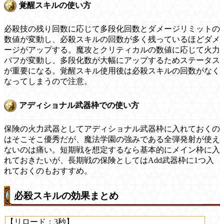
覚醒スキルの使い方
必殺技の残り回数に応じて多段化回数とダメージリミットの
数値が変動し、必殺スキルの回数が多く残っているほどダメ
ージがアップする。魔攻とクリティカルの数値に応じて火力
バフが変動し、多段化数が大幅にアップするためステータス
が重要になる。覚醒スキル使用後は必殺スキルの回数がなく
なってしまうので注意。
アディショナル武器枠での使い方
保険の火力武器としてアディショナル武器枠に入れておくの
はそこそこ優秀だが、魔法学園の強みである全弾発射が使え
ないのは痛い。短期戦を想定するなら基本的にメイン枠に入
れておきたいが、長期戦の保険としてはAdd武器枠に1つ入
れておくのもおすすめ。
必殺スキルの効果まとめ
【リロード：3秒】