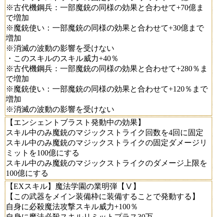
※古代機鋼兵：一部魔銃の同様の効果と合わせて+70億ま
で増加
※魔銃使い：一部魔銃の同様の効果と合わせて+30億まで
増加
※消滅の波動の影響を受けない
・このスキルのスキル威力+40％
※古代機鋼兵：一部魔銃の同様の効果と合わせて+280％ま
で増加
※魔銃使い：一部魔銃の同様の効果と合わせて+120％まで
増加
※消滅の波動の影響を受けない
【エンシェントブラスト発動中の効果】
スキル中のみ魔銃のマジックストライク回数を4回に固定
スキル中のみ魔銃のマジックストライクの固定ダメージリ
ミットを100億にする
スキル中のみ魔銃のマジックストライクのダメージ上限を
100億にする
【EXスキル】魔法学園の業明弾【Ⅴ】
【この武器をメイン装備枠に装備することで発動する】
自身に必殺魔法攻撃スキル威力+100％
自身に魔法必殺スキルリミットプラス30万