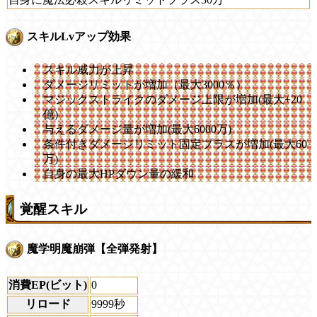
スキルLvアップ効果
スキル威力が上昇
ダメージリミットが増加（最大3000％）
マジックストライクのダメージ上限が増加(最大+20
億)
与えるダメージ量が増加(最大6000万)
条件付きダメージリミット固定プラスが増加(最大60
万)
自身の最大HPダウン量の緩和
覚醒スキル
魔学明魔崩弾【全弾発射】
消費EP(ビット)
0
リロード
9999秒