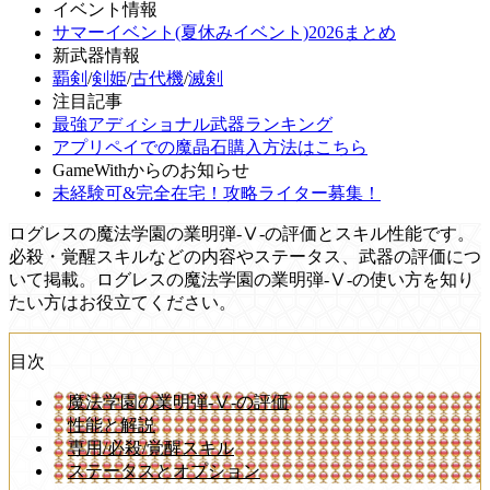
イベント情報
サマーイベント(夏休みイベント)2026まとめ
新武器情報
覇剣
/
剣姫
/
古代機
/
滅剣
注目記事
最強アディショナル武器ランキング
アプリペイでの魔晶石購入方法はこちら
GameWithからのお知らせ
未経験可&完全在宅！攻略ライター募集！
ログレスの魔法学園の業明弾-Ⅴ-の評価とスキル性能です。
必殺・覚醒スキルなどの内容やステータス、武器の評価につ
いて掲載。ログレスの魔法学園の業明弾-Ⅴ-の使い方を知り
たい方はお役立てください。
目次
魔法学園の業明弾-Ⅴ-の評価
性能と解説
専用/必殺/覚醒スキル
ステータスとオプション