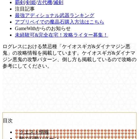
覇剣
/
剣姫
/
古代機
/
滅剣
注目記事
最強アディショナル武器ランキング
アプリペイでの魔晶石購入方法はこちら
GameWithからのお知らせ
未経験可&完全在宅！攻略ライター募集！
ログレスにおける禁忌種「ケイオスギガ&ダイナマジン悪
鬼」の攻略情報を掲載しています。ケイオスギガ&ダイナマ
ジン悪鬼の攻撃パターン、倒し方も掲載しているので攻略の
参考にしてください。
目次
クエスト情報
敵の行動パターン