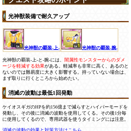
クエスト攻略のポイント
光神獣装備で耐久アップ
光神獣の覇装-上-
光神獣の覇装-腕-
光神獣の覇装-上-と-腕-には、
闇属性モンスターからのダメ
ージを軽減する効果
がある。軽減率も非常に高く、あるのと
ないのでは難易度に大きく影響する。持っていない場合は、
まず取りに行くところから始めたい。
消滅の波動は最低1回発動
ケイオスギガのHPを約156億まで減らすとハイパーモードを
発動し、その後に消滅の波動を使用してくる。その後1分毎
に使用してくるので、専用武器を使うタイミングには注意。
消滅の波動の効果と対策方法はこちら