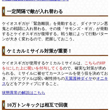
一定間隔で敵が入れ替わる
ケイオスギガが「緊急離脱」を発動すると、ダイナマジン悪
鬼との戦闘に入れ替わる。その後「サモンズ・ギガ」が発動
するとケイオスギガが復帰する。戦う敵によって行動パター
ンが大きく変わるので、把握しておこう。
ケミカルミサイル対策が重要！
ケイオスギガが使用するケミカルミサイルは、
こちらのHP
を1にした上に呪いを付与してくる
ので、確実な対策が求め
られる。ミサイルに被せてカースシールを使う役を決めてお
き、ガデとヴァルは呪い耐性持ちの
天翼護神ダイヤ
や
オニキ
ス
などをアクティブにすること。
状態異常の解説はこちら
10万トンキックは相互で回復