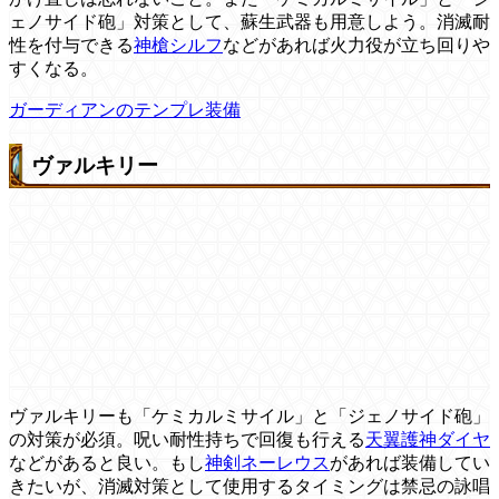
ェノサイド砲」対策として、蘇生武器も用意しよう。消滅耐
性を付与できる
神槍シルフ
などがあれば火力役が立ち回りや
すくなる。
ガーディアンのテンプレ装備
ヴァルキリー
ヴァルキリーも「ケミカルミサイル」と「ジェノサイド砲」
の対策が必須。呪い耐性持ちで回復も行える
天翼護神ダイヤ
などがあると良い。もし
神剣ネーレウス
があれば装備してい
きたいが、消滅対策として使用するタイミングは禁忌の詠唱