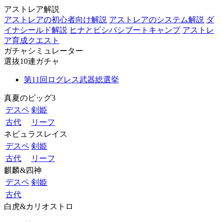
アストレア解説
アストレアの初心者向け解説
アストレアのシステム解説
ダ
イナシールド解説
ヒナとビシバシブートキャンプ
アストレ
ア育成クエスト
ガチャシミュレーター
選抜10連ガチャ
第11回ログレス武器総選挙
真夏のビッグ3
デスペ
剣姫
古代
リーフ
ネビュラスレイス
デスペ
剣姫
古代
リーフ
麒麟&四神
デスペ
剣姫
古代
白虎&カリオストロ