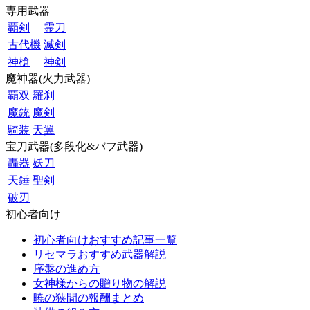
専用武器
覇剣
霊刀
古代機
滅剣
神槍
神剣
魔神器(火力武器)
覇双
羅刹
魔銃
魔剣
騎装
天翼
宝刀武器(多段化&バフ武器)
轟器
妖刀
天錘
聖剣
破刃
初心者向け
初心者向けおすすめ記事一覧
リセマラおすすめ武器解説
序盤の進め方
女神様からの贈り物の解説
暁の狭間の報酬まとめ