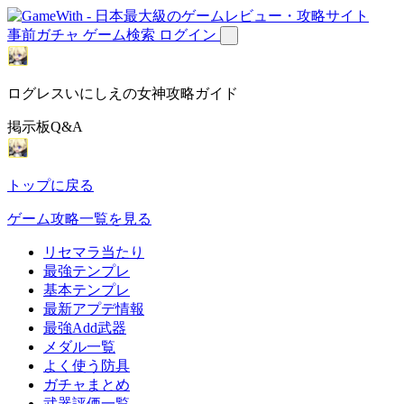
事前ガチャ
ゲーム検索
ログイン
ログレスいにしえの女神攻略ガイド
掲示板Q&A
トップに戻る
ゲーム攻略一覧を見る
リセマラ当たり
最強テンプレ
基本テンプレ
最新アプデ情報
最強Add武器
メダル一覧
よく使う防具
ガチャまとめ
武器評価一覧