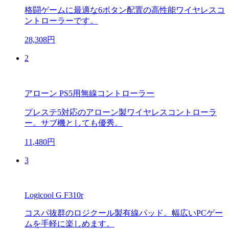
格闘ゲームに最適な6ボタン配置の高性能ワイヤレスコ
ントローラーです。
28,308円
2
アローン PS5用無線コントローラー
プレステ5対応のアローン製ワイヤレスコントローラ
ー。サブ機としても優秀。
11,480円
3
Logicool G F310r
コスパ抜群のロジクール製有線パッド。幅広いPCゲー
ムを手軽に楽しめます。