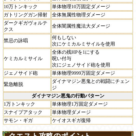
10万トンキック
単体物理10万固定ダメージ
ガトリングガン掃射
全体無属性物理ダメージ
ダークギガヴォルテ
全体闇属性魔法大ダメージ
クス
何もしない
禁忌の詠唱
次にケミカルミサイルを使用
全体の残HPを1にする
ケミカルミサイル
呪い付与
次にジェノサイド砲を使用
ジェノサイド砲
単体物理9999万固定ダメージ
ダイナマジン悪鬼との戦闘にチェン
緊急離脱
ジ
ダイナマジン悪鬼の行動パターン
1万トンキック
単体物理1万固定ダメージ
スナイプアタック
単体物理ダメージ
サモン・ギガ
ケイオスギガ復帰