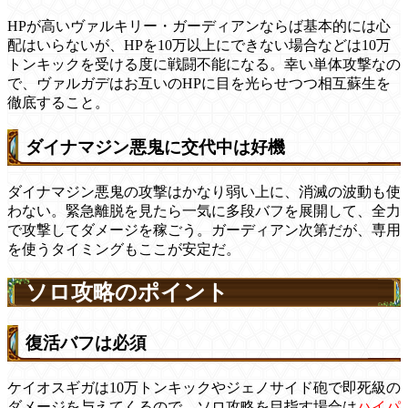
HPが高いヴァルキリー・ガーディアンならば基本的には心
配はいらないが、HPを10万以上にできない場合などは10万
トンキックを受ける度に戦闘不能になる。幸い単体攻撃なの
で、ヴァルガデはお互いのHPに目を光らせつつ相互蘇生を
徹底すること。
ダイナマジン悪鬼に交代中は好機
ダイナマジン悪鬼の攻撃はかなり弱い上に、消滅の波動も使
わない。緊急離脱を見たら一気に多段バフを展開して、全力
で攻撃してダメージを稼ごう。ガーディアン次第だが、専用
を使うタイミングもここが安定だ。
ソロ攻略のポイント
復活バフは必須
ケイオスギガは10万トンキックやジェノサイド砲で即死級の
ダメージを与えてくるので、ソロ攻略を目指す場合は
ハイパ