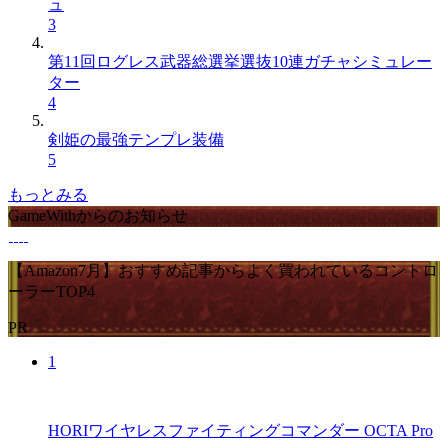
ュ
3
第11回ログレス武器総選挙選抜10連ガチャシミュレー
ター
4
剣姫の最強テンプレ装備
5
もっとみる
GameWithからのお知らせ
【Amazon7月】おすすめ記事からよく買われているコントロ
ーラーTOP4
PR
1
HORIワイヤレスファイティングコマンダー OCTA Pro