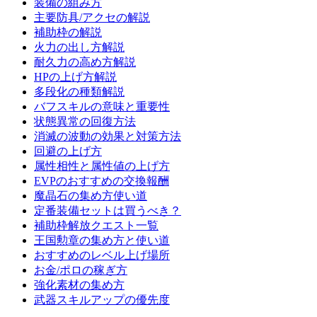
装備の組み方
主要防具/アクセの解説
補助枠の解説
火力の出し方解説
耐久力の高め方解説
HPの上げ方解説
多段化の種類解説
バフスキルの意味と重要性
状態異常の回復方法
消滅の波動の効果と対策方法
回避の上げ方
属性相性と属性値の上げ方
EVPのおすすめの交換報酬
魔晶石の集め方使い道
定番装備セットは買うべき？
補助枠解放クエスト一覧
王国勲章の集め方と使い道
おすすめのレベル上げ場所
お金/ポロの稼ぎ方
強化素材の集め方
武器スキルアップの優先度