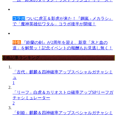
コラボ
ついに虎王＆影虎が来た！『鋼嵐 - メカラシ』
で「魔神英雄伝ワタル」コラボ後半が開催！
特集
『鈴蘭の剣』が2周年を迎え、新章「氷と血の
道」を解禁ッ！記念イベントの報酬もお見逃し無く！
攻略記事ランキング
「古代」麒麟＆四神確率アップスペシャルガチャシミ
ュ
1
「リーフ」白虎＆カリオストロ確率アップSPリーフガ
チャシミュレーター
2
「剣姫」麒麟＆四神確率アップスペシャルガチャシミ