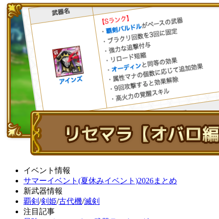
イベント情報
サマーイベント(夏休みイベント)2026まとめ
新武器情報
覇剣
/
剣姫
/
古代機
/
滅剣
注目記事