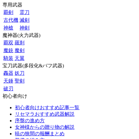
専用武器
覇剣
霊刀
古代機
滅剣
神槍
神剣
魔神器(火力武器)
覇双
羅刹
魔銃
魔剣
騎装
天翼
宝刀武器(多段化&バフ武器)
轟器
妖刀
天錘
聖剣
破刃
初心者向け
初心者向けおすすめ記事一覧
リセマラおすすめ武器解説
序盤の進め方
女神様からの贈り物の解説
暁の狭間の報酬まとめ