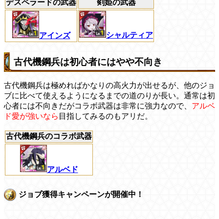
デスペラードの武器
剣姫の武器
シャルティア
アインズ
古代機鋼兵は初心者にはやや不向き
古代機鋼兵は極めればかなりの高火力が出せるが、他のジョ
ブに比べて使えるようになるまでの道のりが長い。通常は初
心者には不向きだがコラボ武器は非常に強力なので、
アルベ
ド愛が強いなら
目指してみるのもアリだ。
古代機鋼兵のコラボ武器
アルベド
ジョブ獲得キャンペーンが開催中！