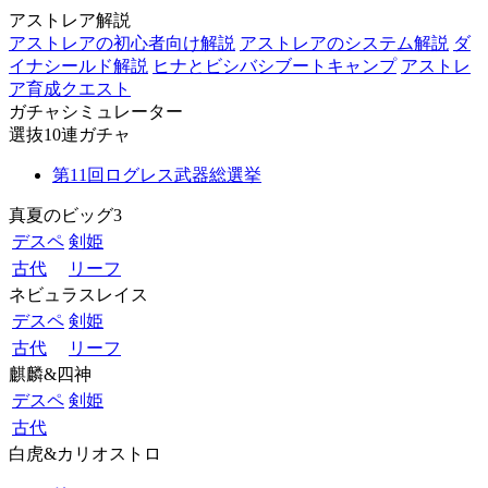
アストレア解説
アストレアの初心者向け解説
アストレアのシステム解説
ダ
イナシールド解説
ヒナとビシバシブートキャンプ
アストレ
ア育成クエスト
ガチャシミュレーター
選抜10連ガチャ
第11回ログレス武器総選挙
真夏のビッグ3
デスペ
剣姫
古代
リーフ
ネビュラスレイス
デスペ
剣姫
古代
リーフ
麒麟&四神
デスペ
剣姫
古代
白虎&カリオストロ