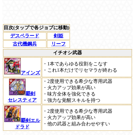
目次(タップで各ジョブに移動)
デスペラード
剣姫
古代機鋼兵
リーフ
イチオシ武器
・1本であらゆる役割をこなす
・これ1本だけでリセマラが終わる
アインズ
・2度使用できる希少な専用武器
・火力アップ効果が高い
覇剣
・味方全体を強化できる
セレスティア
・強力な覚醒スキルを持つ
・2度使用できる希少な専用武器
・火力アップ効果が高い
覇剣エル
・他の武器と組み合わせやすい
ドラド