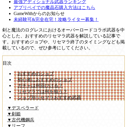
最強アディショナル武器ランキング
アプリペイでの魔晶石購入方法はこちら
GameWithからのお知らせ
未経験可&完全在宅！攻略ライター募集！
剣と魔法のログレスにおけるオーバーロードコラボ武器を中
心とした、おすすめのリセマラ武器を解説している記事で
す。おすすめジョブや、リセマラ終了のタイミングなども掲
載しているので、ぜひ参考にしてください。
目次
おすすめのジョブ
初心者におすすめのジョブ
ガチャは何回ひける？
リセマラでは何を狙う？
ジョブ別リセマラおすすめ武器
▼デスペラード
▼剣姫
▼古代機鋼兵
▼リーフ