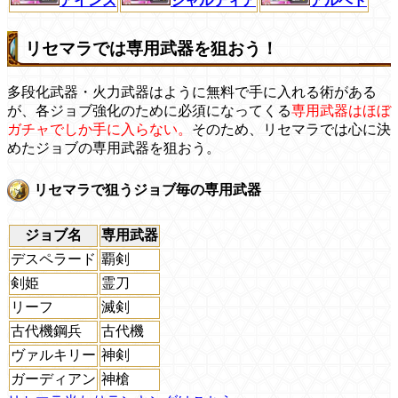
シャルティア
アルベド
アインズ
リセマラでは専用武器を狙おう！
多段化武器・火力武器はように無料で手に入れる術がある
が、各ジョブ強化のために必須になってくる
専用武器はほぼ
ガチャでしか手に入らない。
そのため、リセマラでは心に決
めたジョブの専用武器を狙おう。
リセマラで狙うジョブ毎の専用武器
ジョブ名
専用武器
デスペラード
覇剣
剣姫
霊刀
リーフ
滅剣
古代機鋼兵
古代機
ヴァルキリー
神剣
ガーディアン
神槍