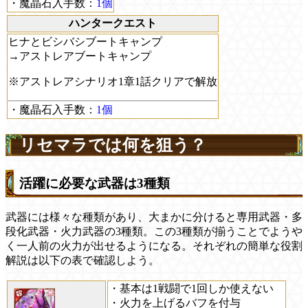
・魔晶石入手数：
1個
ハンタークエスト
ヒナとビシバシブートキャンプ
→アストレアブートキャンプ
※アストレアシナリオ1章1話クリアで解放
・魔晶石入手数：
1個
リセマラでは何を狙う？
活躍に必要な武器は3種類
武器には様々な種類があり、大まかに分けると専用武器・多
段化武器・火力武器の3種類。この3種類が揃うことでようや
く一人前の火力が出せるようになる。それぞれの簡単な役割
解説は以下の表で確認しよう。
・基本は1戦闘で1回しか使えない
・火力を上げるバフを付与