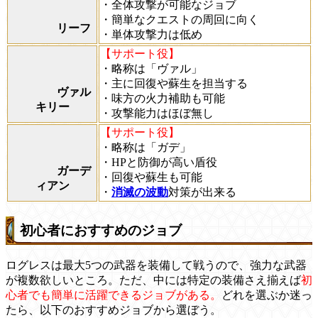
・全体攻撃が可能なジョブ
・簡単なクエストの周回に向く
リーフ
・単体攻撃力は低め
【サポート役】
・略称は「ヴァル」
・主に回復や蘇生を担当する
ヴァル
・味方の火力補助も可能
キリー
・攻撃能力はほぼ無し
【サポート役】
・略称は「ガデ」
・HPと防御が高い盾役
ガーデ
・回復や蘇生も可能
ィアン
・
消滅の波動
対策が出来る
初心者におすすめのジョブ
ログレスは最大5つの武器を装備して戦うので、強力な武器
が複数欲しいところ。ただ、中には特定の装備さえ揃えば
初
心者でも簡単に活躍できるジョブがある。
どれを選ぶか迷っ
たら、以下のおすすめジョブから選ぼう。