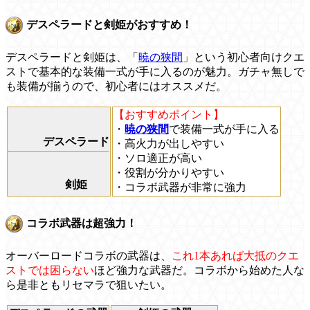
デスペラードと剣姫がおすすめ！
デスペラードと剣姫は、「
暁の狭間
」という初心者向けクエ
ストで基本的な装備一式が手に入るのが魅力。ガチャ無しで
も装備が揃うので、初心者にはオススメだ。
【おすすめポイント】
・
暁の狭間
で装備一式が手に入る
デスペラード
・高火力が出しやすい
・ソロ適正が高い
・役割が分かりやすい
剣姫
・コラボ武器が非常に強力
コラボ武器は超強力！
オーバーロードコラボの武器は、
これ1本あれば大抵のクエ
ストでは困らない
ほど強力な武器だ。コラボから始めた人な
ら是非ともリセマラで狙いたい。