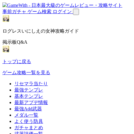
事前ガチャ
ゲーム検索
ログイン
ログレスいにしえの女神攻略ガイド
掲示板Q&A
トップに戻る
ゲーム攻略一覧を見る
リセマラ当たり
最強テンプレ
基本テンプレ
最新アプデ情報
最強Add武器
メダル一覧
よく使う防具
ガチャまとめ
武器評価一覧