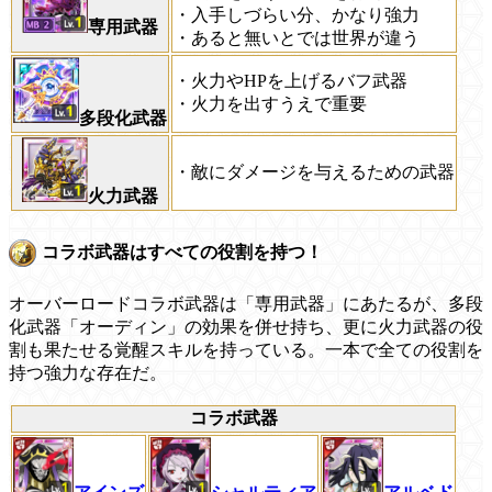
・入手しづらい分、かなり強力
専用武器
・あると無いとでは世界が違う
・火力やHPを上げるバフ武器
・火力を出すうえで重要
多段化武器
・敵にダメージを与えるための武器
火力武器
コラボ武器はすべての役割を持つ！
オーバーロードコラボ武器は「専用武器」にあたるが、多段
化武器「オーディン」の効果を併せ持ち、更に火力武器の役
割も果たせる覚醒スキルを持っている。一本で全ての役割を
持つ強力な存在だ。
コラボ武器