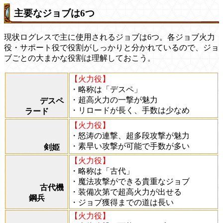
主要なジョブは6つ
現状ログレスで主に使用されるジョブは6つ。各ジョブ火力
役・サポート役で役割がしっかりと分かれているので、ジョ
ブごとの大まかな役割は理解しておこう。
【火力役】
・略称は「デスペ」
・超高火力の一撃が魅力
デスペ
・リロードが長く、手数は少なめ
ラード
【火力役】
・怒涛の連撃、超多段攻撃が魅力
・素早い攻撃が可能で手数が多い
剣姫
【火力役】
・略称は「古代」
・魔法攻撃ができる貴重なジョブ
古代機
・装備次第で超高火力が出せる
鋼兵
・ジョブ獲得までの道は長い
【火力役】