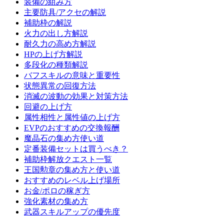
装備の組み方
主要防具/アクセの解説
補助枠の解説
火力の出し方解説
耐久力の高め方解説
HPの上げ方解説
多段化の種類解説
バフスキルの意味と重要性
状態異常の回復方法
消滅の波動の効果と対策方法
回避の上げ方
属性相性と属性値の上げ方
EVPのおすすめの交換報酬
魔晶石の集め方使い道
定番装備セットは買うべき？
補助枠解放クエスト一覧
王国勲章の集め方と使い道
おすすめのレベル上げ場所
お金/ポロの稼ぎ方
強化素材の集め方
武器スキルアップの優先度