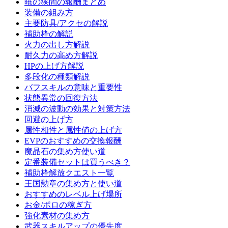
暁の狭間の報酬まとめ
装備の組み方
主要防具/アクセの解説
補助枠の解説
火力の出し方解説
耐久力の高め方解説
HPの上げ方解説
多段化の種類解説
バフスキルの意味と重要性
状態異常の回復方法
消滅の波動の効果と対策方法
回避の上げ方
属性相性と属性値の上げ方
EVPのおすすめの交換報酬
魔晶石の集め方使い道
定番装備セットは買うべき？
補助枠解放クエスト一覧
王国勲章の集め方と使い道
おすすめのレベル上げ場所
お金/ポロの稼ぎ方
強化素材の集め方
武器スキルアップの優先度