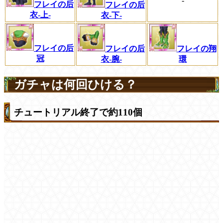
-
フレイの后
フレイの后
衣-上-
衣-下-
フレイの后
フレイの翔
フレイの后
冠
環
衣-腕-
ガチャは何回ひける？
チュートリアル終了で約110個