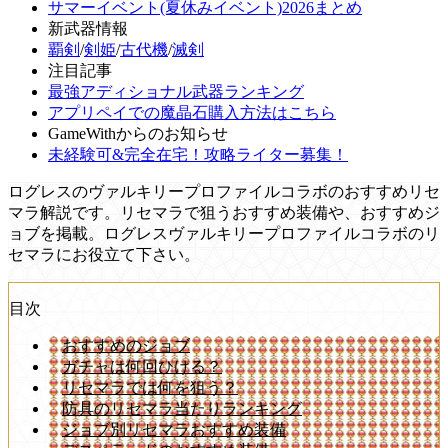
サマーイベント(夏休みイベント)2026まとめ
新武器情報
覇剣
/
剣姫
/
古代機
/
滅剣
注目記事
最強アディショナル武器ランキング
アプリペイでの魔晶石購入方法はこちら
GameWithからのお知らせ
未経験可&完全在宅！攻略ライター募集！
ログレスのヴァルキリープロファイルコラボのおすすめリセ
マラ解説です。リセマラで狙うおすすめ装備や、おすすめジ
ョブを掲載。ログレスヴァルキリープロファイルコラボのリ
セマラにお役立て下さい。
目次
おすすめのジョブ
ガチャは何回ひける？
リセマラでは何を狙う？
防具のリセマラ当たりランキング
ジョブ別リセマラおすすめ装備