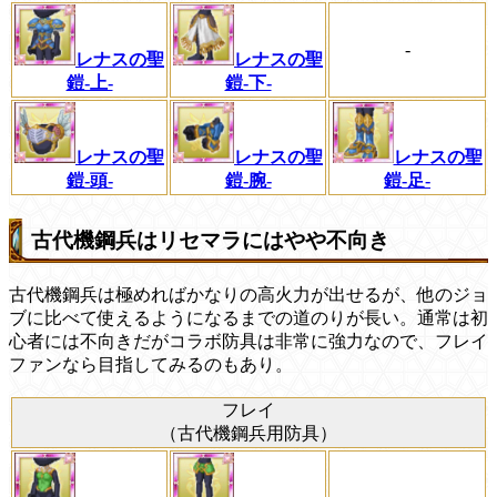
-
レナスの聖
レナスの聖
鎧-上-
鎧-下-
レナスの聖
レナスの聖
レナスの聖
鎧-頭-
鎧-腕-
鎧-足-
古代機鋼兵はリセマラにはやや不向き
古代機鋼兵は極めればかなりの高火力が出せるが、他のジョ
ブに比べて使えるようになるまでの道のりが長い。通常は初
心者には不向きだがコラボ防具は非常に強力なので、フレイ
ファンなら目指してみるのもあり。
フレイ
（古代機鋼兵用防具）