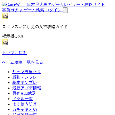
事前ガチャ
ゲーム検索
ログイン
ログレスいにしえの女神攻略ガイド
掲示板Q&A
トップに戻る
ゲーム攻略一覧を見る
リセマラ当たり
最強テンプレ
基本テンプレ
最新アプデ情報
最強Add武器
メダル一覧
よく使う防具
ガチャまとめ
武器評価一覧