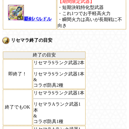
【期間限定武器】
・短期決戦特化型武器
・これ1つでお手軽高火力
覇剣バルドル
・瞬間火力は高いが長期戦に不
向き
リセマラ終了の目安
終了の目安
リセマラSランク武器2本
即終了！
リセマラSランク武器1本
&
コラボ防具2種
リセマラSランク武器1本
リセマラAランク武器1
終了でもOK
本
&
コラボ防具1種