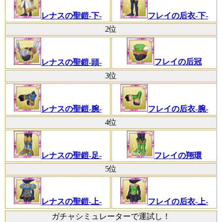
レナスの聖鎧-下-
フレイの后衣-下-
2位
フレイの后冠
レナスの聖鎧-頭-
3位
レナスの聖鎧-腕-
フレイの后衣-腕-
4位
レナスの聖鎧-足-
フレイの翔環
5位
レナスの聖鎧-上-
フレイの后衣-上-
ガチャシミュレーターで運試し！