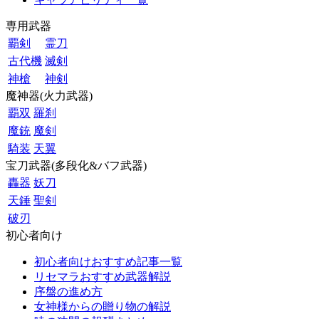
専用武器
覇剣
霊刀
古代機
滅剣
神槍
神剣
魔神器(火力武器)
覇双
羅刹
魔銃
魔剣
騎装
天翼
宝刀武器(多段化&バフ武器)
轟器
妖刀
天錘
聖剣
破刃
初心者向け
初心者向けおすすめ記事一覧
リセマラおすすめ武器解説
序盤の進め方
女神様からの贈り物の解説