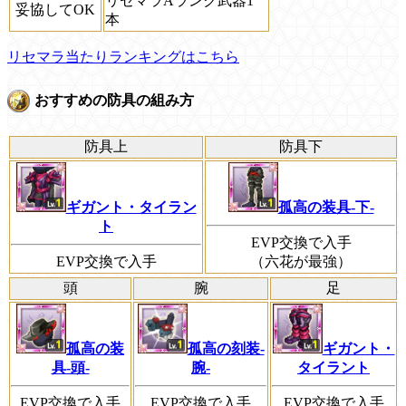
リセマラAランク武器1
妥協してOK
本
リセマラ当たりランキングはこちら
おすすめの防具の組み方
防具上
防具下
ギガント・タイラン
孤高の装具-下-
ト
EVP交換で入手
EVP交換で入手
（六花が最強）
頭
腕
足
孤高の装
孤高の刻装-
ギガント・
具-頭-
腕-
タイラント
EVP交換で入手
EVP交換で入手
EVP交換で入手