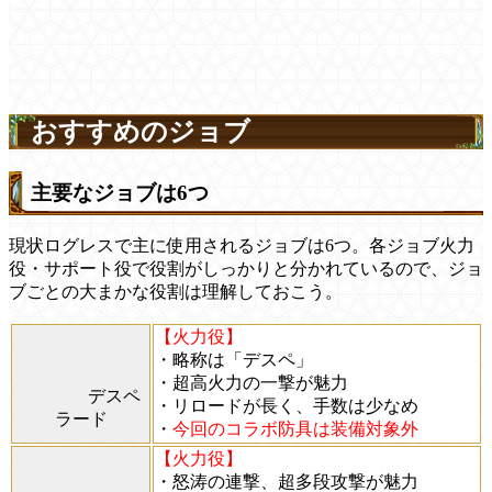
おすすめのジョブ
主要なジョブは6つ
現状ログレスで主に使用されるジョブは6つ。各ジョブ火力
役・サポート役で役割がしっかりと分かれているので、ジョ
ブごとの大まかな役割は理解しておこう。
【火力役】
・略称は「デスペ」
・超高火力の一撃が魅力
デスペ
・リロードが長く、手数は少なめ
ラード
・
今回のコラボ防具は装備対象外
【火力役】
・怒涛の連撃、超多段攻撃が魅力