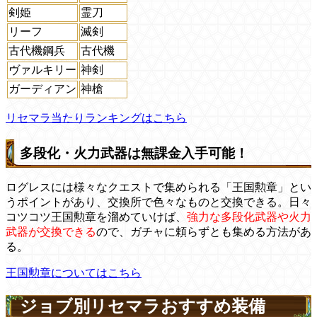
剣姫
霊刀
リーフ
滅剣
古代機鋼兵
古代機
ヴァルキリー
神剣
ガーディアン
神槍
リセマラ当たりランキングはこちら
多段化・火力武器は無課金入手可能！
ログレスには様々なクエストで集められる「王国勲章」とい
うポイントがあり、交換所で色々なものと交換できる。日々
コツコツ王国勲章を溜めていけば、
強力な多段化武器や火力
武器が交換できる
ので、ガチャに頼らずとも集める方法があ
る。
王国勲章についてはこちら
ジョブ別リセマラおすすめ装備