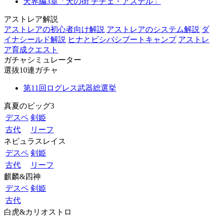
天界編3章「天の街 チチェ・アステル」
アストレア解説
アストレアの初心者向け解説
アストレアのシステム解説
ダ
イナシールド解説
ヒナとビシバシブートキャンプ
アストレ
ア育成クエスト
ガチャシミュレーター
選抜10連ガチャ
第11回ログレス武器総選挙
真夏のビッグ3
デスペ
剣姫
古代
リーフ
ネビュラスレイス
デスペ
剣姫
古代
リーフ
麒麟&四神
デスペ
剣姫
古代
白虎&カリオストロ