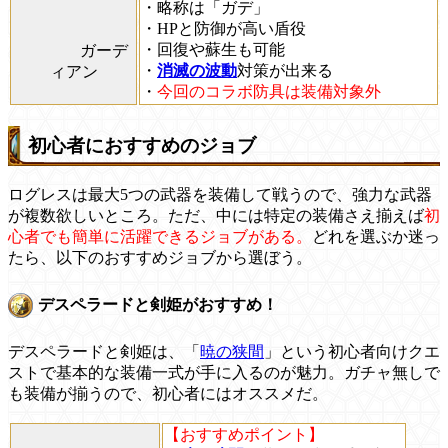
・略称は「ガデ」
・HPと防御が高い盾役
・回復や蘇生も可能
ガーデ
・
消滅の波動
対策が出来る
ィアン
・
今回のコラボ防具は装備対象外
初心者におすすめのジョブ
ログレスは最大5つの武器を装備して戦うので、強力な武器
が複数欲しいところ。ただ、中には特定の装備さえ揃えば
初
心者でも簡単に活躍できるジョブがある。
どれを選ぶか迷っ
たら、以下のおすすめジョブから選ぼう。
デスペラードと剣姫がおすすめ！
デスペラードと剣姫は、「
暁の狭間
」という初心者向けクエ
ストで基本的な装備一式が手に入るのが魅力。ガチャ無しで
も装備が揃うので、初心者にはオススメだ。
【おすすめポイント】