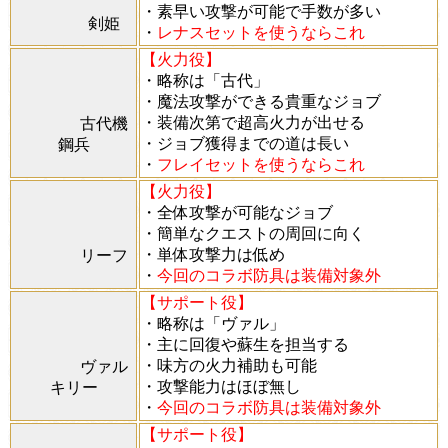
・素早い攻撃が可能で手数が多い
剣姫
・
レナス
セットを使うならこれ
【火力役】
・略称は「古代」
・魔法攻撃ができる貴重なジョブ
・装備次第で超高火力が出せる
古代機
・ジョブ獲得までの道は長い
鋼兵
・
フレイ
セットを使うならこれ
【火力役】
・全体攻撃が可能なジョブ
・簡単なクエストの周回に向く
・単体攻撃力は低め
リーフ
・
今回のコラボ防具は装備対象外
【サポート役】
・略称は「ヴァル」
・主に回復や蘇生を担当する
・味方の火力補助も可能
ヴァル
・攻撃能力はほぼ無し
キリー
・
今回のコラボ防具は装備対象外
【サポート役】