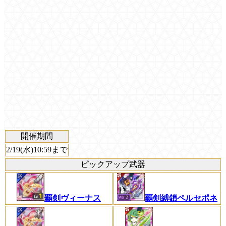
開催期間
2/19(水)10:59まで
ピックアップ武器
覇剣縛鎖ペルセポネ
覇剣ヴィーナス