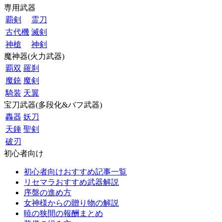
専用武器
覇剣
霊刀
古代機
滅剣
神槍
神剣
魔神器(火力武器)
覇双
羅刹
魔銃
魔剣
騎装
天翼
宝刀武器(多段化&バフ武器)
轟器
妖刀
天錘
聖剣
破刃
初心者向け
初心者向けおすすめ記事一覧
リセマラおすすめ武器解説
序盤の進め方
女神様からの贈り物の解説
暁の狭間の報酬まとめ