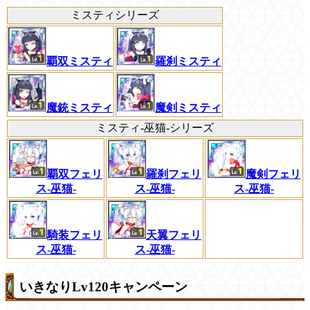
ミスティシリーズ
覇双ミスティ
羅刹ミスティ
魔銃ミスティ
魔剣ミスティ
ミスティ-巫猫-シリーズ
覇双フェリ
羅刹フェリ
魔剣フェリ
ス-巫猫-
ス-巫猫-
ス-巫猫-
騎装フェリ
天翼フェリ
ス-巫猫-
ス-巫猫-
いきなりLv120キャンペーン