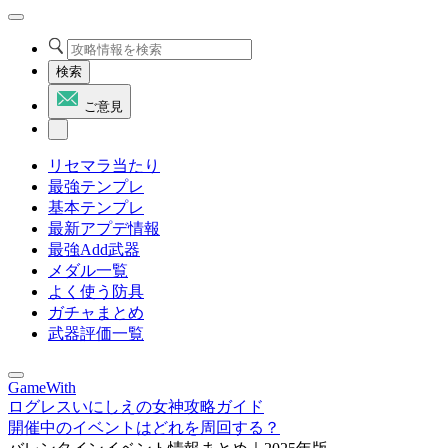
検索
ご意見
リセマラ当たり
最強テンプレ
基本テンプレ
最新アプデ情報
最強Add武器
メダル一覧
よく使う防具
ガチャまとめ
武器評価一覧
GameWith
ログレスいにしえの女神攻略ガイド
開催中のイベントはどれを周回する？