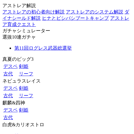
アストレア解説
アストレアの初心者向け解説
アストレアのシステム解説
ダ
イナシールド解説
ヒナとビシバシブートキャンプ
アストレ
ア育成クエスト
ガチャシミュレーター
選抜10連ガチャ
第11回ログレス武器総選挙
真夏のビッグ3
デスペ
剣姫
古代
リーフ
ネビュラスレイス
デスペ
剣姫
古代
リーフ
麒麟&四神
デスペ
剣姫
古代
白虎&カリオストロ