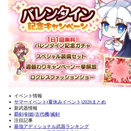
イベント情報
サマーイベント(夏休みイベント)2026まとめ
新武器情報
覇剣
/
剣姫
/
古代機
/
滅剣
注目記事
最強アディショナル武器ランキング