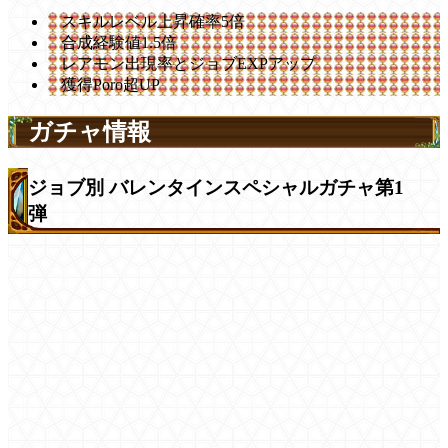
スキルレベル上昇確率5倍
合成経験値1.5倍
レアモン出現率とジョブEXPアップ
獲得Poro超UP
ガチャ情報
ジョブ別 バレンタインスペシャルガチャ第1
弾