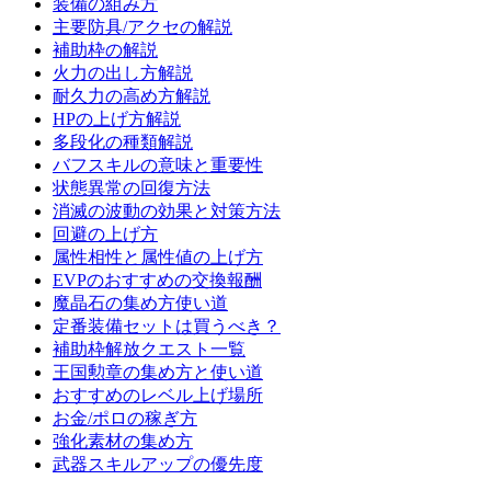
装備の組み方
主要防具/アクセの解説
補助枠の解説
火力の出し方解説
耐久力の高め方解説
HPの上げ方解説
多段化の種類解説
バフスキルの意味と重要性
状態異常の回復方法
消滅の波動の効果と対策方法
回避の上げ方
属性相性と属性値の上げ方
EVPのおすすめの交換報酬
魔晶石の集め方使い道
定番装備セットは買うべき？
補助枠解放クエスト一覧
王国勲章の集め方と使い道
おすすめのレベル上げ場所
お金/ポロの稼ぎ方
強化素材の集め方
武器スキルアップの優先度