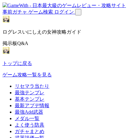
事前ガチャ
ゲーム検索
ログイン
ログレスいにしえの女神攻略ガイド
掲示板Q&A
トップに戻る
ゲーム攻略一覧を見る
リセマラ当たり
最強テンプレ
基本テンプレ
最新アプデ情報
最強Add武器
メダル一覧
よく使う防具
ガチャまとめ
武器評価一覧